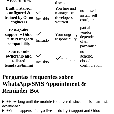
+ record rules
discipline
Built, installed,
You hire and
no — self-
configured &
manage the
install, self-
trained by Odoo
developers
Incluído
configure
engineers
yourself
partial —
Post-go-live
vendor-
support + Odoo
Your ongoing
dependent,
17/18/19 upgrade
responsibility
Incluído
often
compatibility
paywalled
Source code
no —
ownership and
generic,
Incluído
tailored
closed
Incluído
templates/timing
configuration
Perguntas frequentes sobre
WhatsApp/SMS Appointment &
Reminder Bot
+
How long until the module is delivered, since this isn't an instant
download?
+
What happens after go-live — do I get support and Odoo