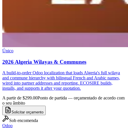
Único
2026 Algeria Wilayas & Communes
A build-to-order Odoo localization that loads Algeria's full wilaya
and commune hierarchy with bilingual French and Arabic names,
wired into partner addresses and reporting. ECOSIRE builds,
installs, and supports it after your quotation.
A partir de $299.00
Ponto de partida — orçamentado de acordo com
o seu âmbito
Solicitar orçamento
Sob encomenda
Odoo