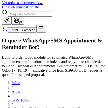
Ver todas as ferramentas
→
Blogue
Recursos
Contato
pt
Entrar
Começar
O que é WhatsApp/SMS Appointment &
Reminder Bot?
Build-to-order Odoo module for automated WhatsApp/SMS
appointment confirmations, reminders, and reply-to-reschedule tied
to Odoo Calendar & Appointments. Built to order by ECOSIRE for
Odoo 17, 18, 19 — indicative price from $199.00 USD; request a
quote for a scoped proposal.
Início
/
Apps
/
SaaS Tools
/