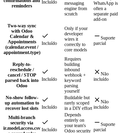
confirmations and
Incluído
messaging
WhatsApp is
reminders
engine from
often a
scratch
separate paid
add-on
Two-way sync
Only if your
with Odoo
developer
Calendar &
Suporte
wires it
Appointments
Incluído
parcial
correctly to
(calendar.event /
core models
appointment.type)
Requires
Reply-to-
building
reschedule /
inbound
Não
cancel / STOP
webhook +
Incluído
incluído
parsed back into
keyword
Odoo
parsing
yourself
No-show follow-
Buildable but
Não
up automation to
rarely scoped
Incluído
incluído
recover lost slots
in a DIY effort
Depends
Multi-branch
entirely on
security via
Suporte
your team's
ir.model.access.csv
Incluído
parcial
Odoo security