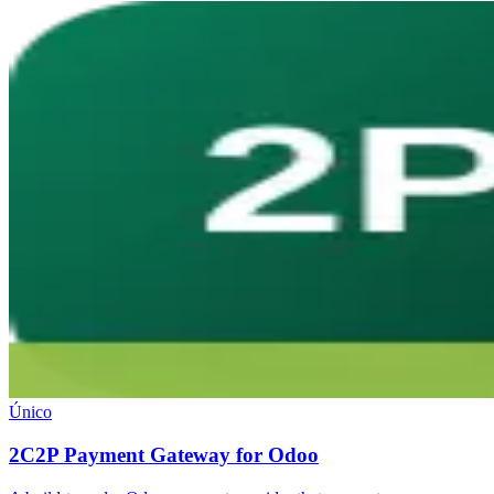
Único
2C2P Payment Gateway for Odoo