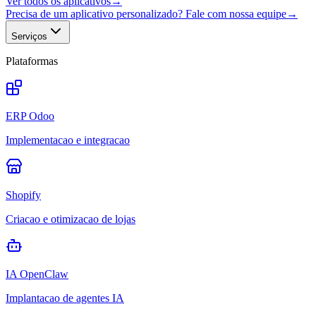
Ver todos os aplicativos
→
Precisa de um aplicativo personalizado? Fale com nossa equipe
→
Serviços
Plataformas
ERP Odoo
Implementacao e integracao
Shopify
Criacao e otimizacao de lojas
IA OpenClaw
Implantacao de agentes IA