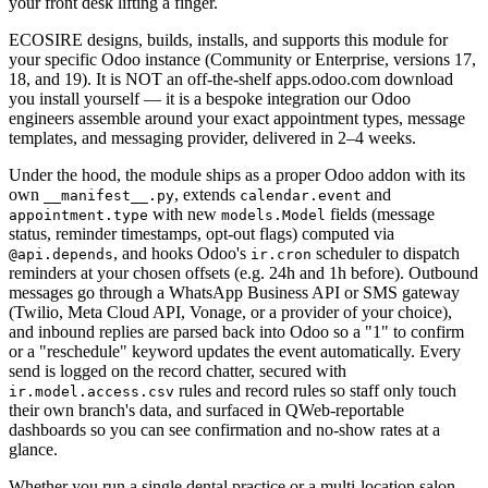
your front desk lifting a finger.
ECOSIRE designs, builds, installs, and supports this module for
your specific Odoo instance (Community or Enterprise, versions 17,
18, and 19). It is NOT an off-the-shelf apps.odoo.com download
you install yourself — it is a bespoke integration our Odoo
engineers assemble around your exact appointment types, message
templates, and messaging provider, delivered in 2–4 weeks.
Under the hood, the module ships as a proper Odoo addon with its
own
, extends
and
__manifest__.py
calendar.event
with new
fields (message
appointment.type
models.Model
status, reminder timestamps, opt-out flags) computed via
, and hooks Odoo's
scheduler to dispatch
@api.depends
ir.cron
reminders at your chosen offsets (e.g. 24h and 1h before). Outbound
messages go through a WhatsApp Business API or SMS gateway
(Twilio, Meta Cloud API, Vonage, or a provider of your choice),
and inbound replies are parsed back into Odoo so a "1" to confirm
or a "reschedule" keyword updates the event automatically. Every
send is logged on the record chatter, secured with
rules and record rules so staff only touch
ir.model.access.csv
their own branch's data, and surfaced in QWeb-reportable
dashboards so you can see confirmation and no-show rates at a
glance.
Whether you run a single dental practice or a multi-location salon