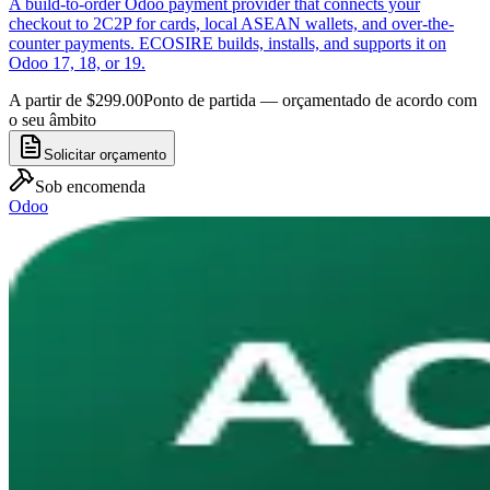
A build-to-order Odoo payment provider that connects your
checkout to 2C2P for cards, local ASEAN wallets, and over-the-
counter payments. ECOSIRE builds, installs, and supports it on
Odoo 17, 18, or 19.
A partir de $299.00
Ponto de partida — orçamentado de acordo com
o seu âmbito
Solicitar orçamento
Sob encomenda
Odoo