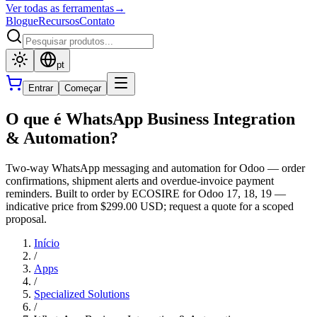
Ver todas as ferramentas
→
Blogue
Recursos
Contato
pt
Entrar
Começar
O que é WhatsApp Business Integration
& Automation?
Two-way WhatsApp messaging and automation for Odoo — order
confirmations, shipment alerts and overdue-invoice payment
reminders. Built to order by ECOSIRE for Odoo 17, 18, 19 —
indicative price from $299.00 USD; request a quote for a scoped
proposal.
Início
/
Apps
/
Specialized Solutions
/