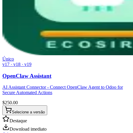
Único
v17 · v18 · v19
OpenClaw Assistant
AI Assistant Connector - Connect OpenClaw Agent to Odoo for
Secure Automated Actions
$
250.00
Selecione a versão
Destaque
Download imediato