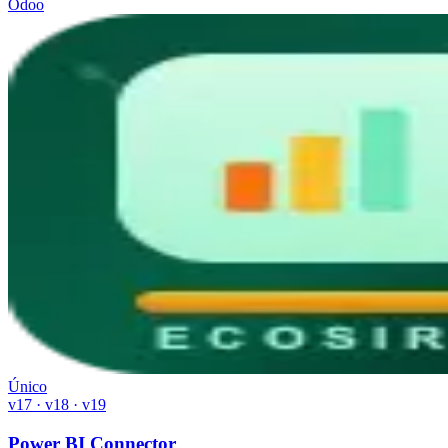
Odoo
Único
v17 · v18 · v19
Power BI Connector