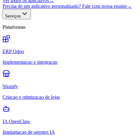
Ver todos os aplicativos
→
Precisa de um aplicativo personalizado? Fale com nossa equipe
→
Serviços
Plataformas
ERP Odoo
Implementacao e integracao
Shopify
Criacao e otimizacao de lojas
IA OpenClaw
Implantacao de agentes IA