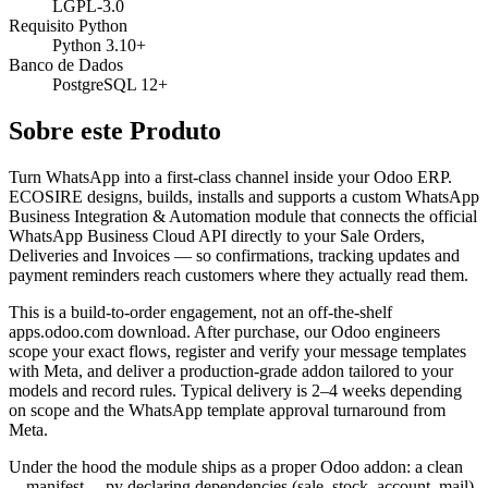
LGPL-3.0
Requisito Python
Python 3.10+
Banco de Dados
PostgreSQL 12+
Sobre este Produto
Turn WhatsApp into a first-class channel inside your Odoo ERP.
ECOSIRE designs, builds, installs and supports a custom WhatsApp
Business Integration & Automation module that connects the official
WhatsApp Business Cloud API directly to your Sale Orders,
Deliveries and Invoices — so confirmations, tracking updates and
payment reminders reach customers where they actually read them.
This is a build-to-order engagement, not an off-the-shelf
apps.odoo.com download. After purchase, our Odoo engineers
scope your exact flows, register and verify your message templates
with Meta, and deliver a production-grade addon tailored to your
models and record rules. Typical delivery is 2–4 weeks depending
on scope and the WhatsApp template approval turnaround from
Meta.
Under the hood the module ships as a proper Odoo addon: a clean
__manifest__.py declaring dependencies (sale, stock, account, mail),