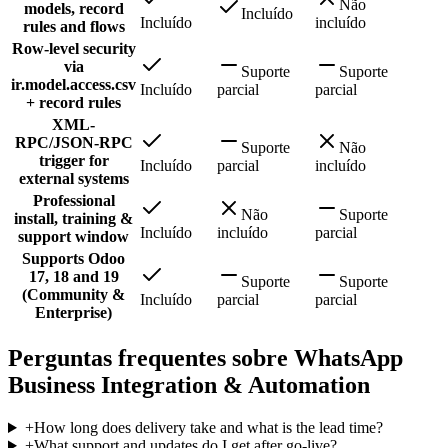
Não
models, record
Incluído
Incluído
incluído
rules and flows
Row-level security
via
Suporte
Suporte
ir.model.access.csv
Incluído
parcial
parcial
+ record rules
XML-
RPC/JSON-RPC
Suporte
Não
trigger for
Incluído
parcial
incluído
external systems
Professional
Não
Suporte
install, training &
Incluído
incluído
parcial
support window
Supports Odoo
17, 18 and 19
Suporte
Suporte
(Community &
Incluído
parcial
parcial
Enterprise)
Perguntas frequentes sobre WhatsApp
Business Integration & Automation
+
How long does delivery take and what is the lead time?
+
What support and updates do I get after go-live?