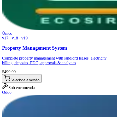
Único
v17 · v18 · v19
Property Management System
Complete property management with landlord leases, electricity
billing, deposits, PDC, approvals & analytics
$
499.00
Selecione a versão
Sob encomenda
Odoo