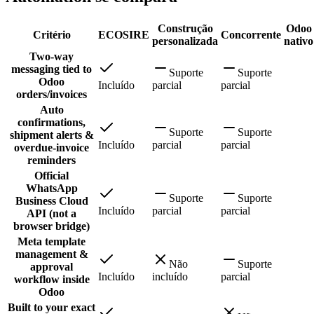
Construção
Odoo
Critério
ECOSIRE
Concorrente
personalizada
nativo
Two-way
messaging tied to
Suporte
Suporte
Odoo
Incluído
parcial
parcial
orders/invoices
Auto
confirmations,
Suporte
Suporte
shipment alerts &
Incluído
parcial
parcial
overdue-invoice
reminders
Official
WhatsApp
Suporte
Suporte
Business Cloud
Incluído
parcial
parcial
API (not a
browser bridge)
Meta template
management &
Não
Suporte
approval
Incluído
incluído
parcial
workflow inside
Odoo
Built to your exact