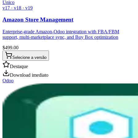
Único
v17 · v18 · v19
Amazon Store Management
Enterprise-grade Amazon-Odoo integration with FBA/FBM
support, multi-marketplace sync, and Buy Box optimization
$
499.00
Selecione a versão
Destaque
Download imediato
Odoo