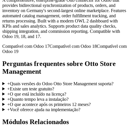
A comprehensive, enterprise-grade Otto connector for Odoo that
provides bidirectional synchronization of products, orders, and
inventory on Germany's second-largest online marketplace. Features
automated catalog management, order fulfillment tracking, and
returns processing. Built with a modern OWL 2 dashboard with
KPIs and sales analytics. Supports product data quality checks,
shipping integration, and commission reporting. Compatible with
Odoo 19, 18, and 17.
Compatível com Odoo 17
Compatível com Odoo 18
Compatível com
Odoo 19
Perguntas frequentes sobre Otto Store
Management
+
Quais versões do Odoo Otto Store Management suporta?
+
Existe um teste gratuito?
+
O que está incluído na licença?
+
Quanto tempo leva a instalação?
+
O que acontece após os primeiros 12 meses?
+
Você oferece ajuda na implementação?
Módulos Relacionados