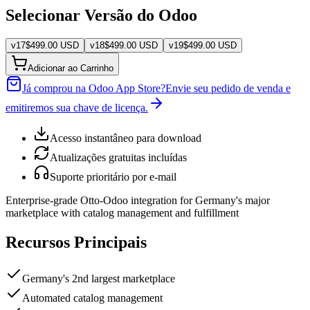
Selecionar Versão do Odoo
v
17
$
499.00
USD
v
18
$
499.00
USD
v
19
$
499.00
USD
Adicionar ao Carrinho
Já comprou na Odoo App Store?
Envie seu pedido de venda e
emitiremos sua chave de licença.
Acesso instantâneo para download
Atualizações gratuitas incluídas
Suporte prioritário por e-mail
Enterprise-grade Otto-Odoo integration for Germany's major
marketplace with catalog management and fulfillment
Recursos Principais
Germany's 2nd largest marketplace
Automated catalog management