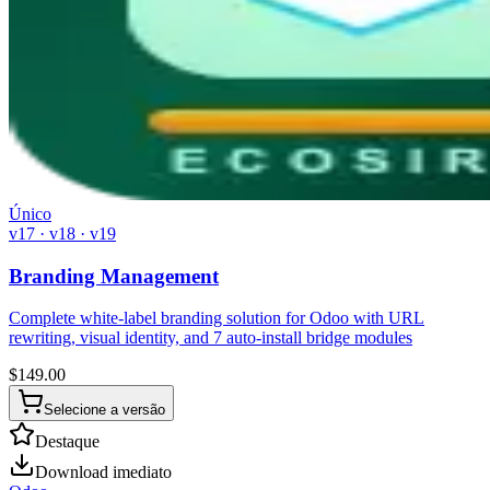
Único
v17 · v18 · v19
Branding Management
Complete white-label branding solution for Odoo with URL
rewriting, visual identity, and 7 auto-install bridge modules
$
149.00
Selecione a versão
Destaque
Download imediato