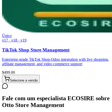
Único
v17 · v18 · v19
TikTok Shop Store Management
Enterprise-grade TikTok Shop-Odoo integration with live shopping,
affiliate management, and video commerce support
$
499.00
Selecione a versão
Fale com um especialista ECOSIRE sobre
Otto Store Management