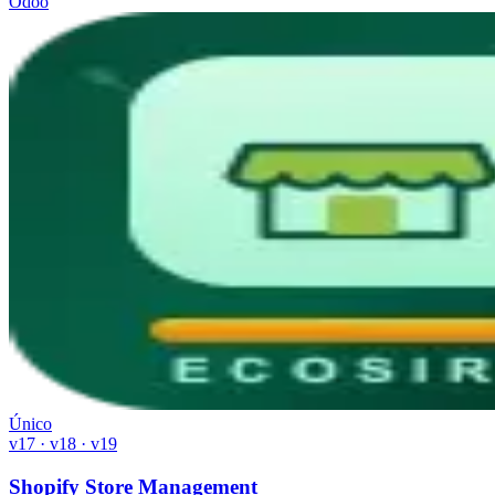
Odoo
Único
v17 · v18 · v19
Shopify Store Management