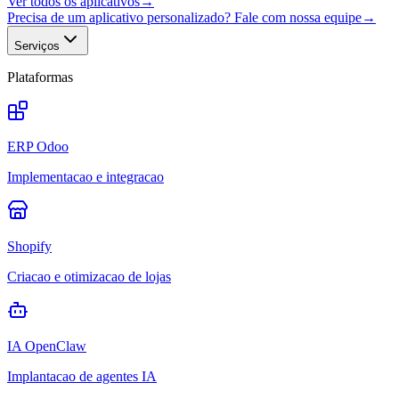
Ver todos os aplicativos
→
Precisa de um aplicativo personalizado? Fale com nossa equipe
→
Serviços
Plataformas
ERP Odoo
Implementacao e integracao
Shopify
Criacao e otimizacao de lojas
IA OpenClaw
Implantacao de agentes IA