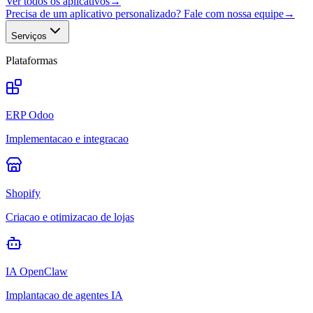
Ver todos os aplicativos
→
Precisa de um aplicativo personalizado? Fale com nossa equipe
→
Serviços
Plataformas
ERP Odoo
Implementacao e integracao
Shopify
Criacao e otimizacao de lojas
IA OpenClaw
Implantacao de agentes IA