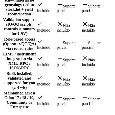
Raw-material lot
genealogy tied to
Suporte
Suporte
stock.lot + yield
Incluído
parcial
parcial
reconciliation
Validation support
(IQ/OQ scripts,
Não
Não
controls summary
Incluído
incluído
incluído
for CSV)
Role-based access
Suporte
Suporte
(Operator/QC/QA)
Incluído
parcial
parcial
via record rules
LIMS / instrument
integration via
Suporte
Não
XML-RPC /
Incluído
parcial
incluído
JSON-RPC
Built, installed,
validated and
Não
Não
supported for you
Incluído
incluído
incluído
(2-4 wk)
Maintained across
Odoo 17 / 18 / 19,
Suporte
Suporte
Community or
Incluído
parcial
parcial
Enterprise