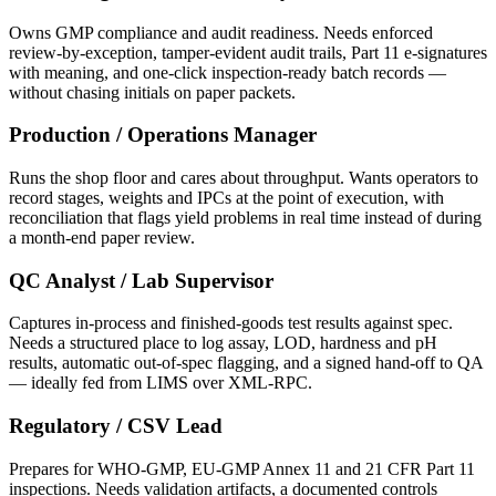
Owns GMP compliance and audit readiness. Needs enforced
review-by-exception, tamper-evident audit trails, Part 11 e-signatures
with meaning, and one-click inspection-ready batch records —
without chasing initials on paper packets.
Production / Operations Manager
Runs the shop floor and cares about throughput. Wants operators to
record stages, weights and IPCs at the point of execution, with
reconciliation that flags yield problems in real time instead of during
a month-end paper review.
QC Analyst / Lab Supervisor
Captures in-process and finished-goods test results against spec.
Needs a structured place to log assay, LOD, hardness and pH
results, automatic out-of-spec flagging, and a signed hand-off to QA
— ideally fed from LIMS over XML-RPC.
Regulatory / CSV Lead
Prepares for WHO-GMP, EU-GMP Annex 11 and 21 CFR Part 11
inspections. Needs validation artifacts, a documented controls