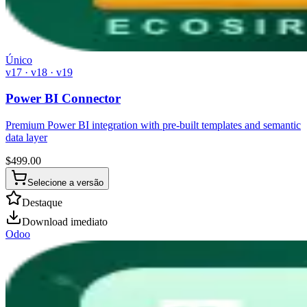
Único
v17 · v18 · v19
Power BI Connector
Premium Power BI integration with pre-built templates and semantic
data layer
$
499.00
Selecione a versão
Destaque
Download imediato
Odoo