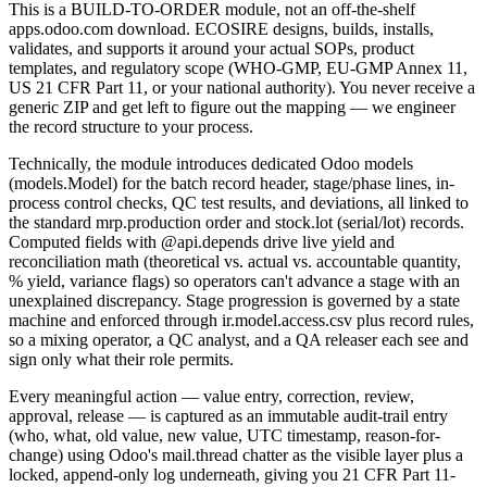
This is a BUILD-TO-ORDER module, not an off-the-shelf
apps.odoo.com download. ECOSIRE designs, builds, installs,
validates, and supports it around your actual SOPs, product
templates, and regulatory scope (WHO-GMP, EU-GMP Annex 11,
US 21 CFR Part 11, or your national authority). You never receive a
generic ZIP and get left to figure out the mapping — we engineer
the record structure to your process.
Technically, the module introduces dedicated Odoo models
(models.Model) for the batch record header, stage/phase lines, in-
process control checks, QC test results, and deviations, all linked to
the standard mrp.production order and stock.lot (serial/lot) records.
Computed fields with @api.depends drive live yield and
reconciliation math (theoretical vs. actual vs. accountable quantity,
% yield, variance flags) so operators can't advance a stage with an
unexplained discrepancy. Stage progression is governed by a state
machine and enforced through ir.model.access.csv plus record rules,
so a mixing operator, a QC analyst, and a QA releaser each see and
sign only what their role permits.
Every meaningful action — value entry, correction, review,
approval, release — is captured as an immutable audit-trail entry
(who, what, old value, new value, UTC timestamp, reason-for-
change) using Odoo's mail.thread chatter as the visible layer plus a
locked, append-only log underneath, giving you 21 CFR Part 11-