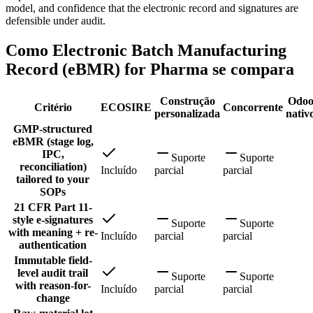
model, and confidence that the electronic record and signatures are
defensible under audit.
Como Electronic Batch Manufacturing
Record (eBMR) for Pharma se compara
Construção
Odo
Critério
ECOSIRE
Concorrente
personalizada
nativ
GMP-structured
eBMR (stage log,
IPC,
Suporte
Suporte
reconciliation)
Incluído
parcial
parcial
tailored to your
SOPs
21 CFR Part 11-
style e-signatures
Suporte
Suporte
with meaning + re-
Incluído
parcial
parcial
authentication
Immutable field-
level audit trail
Suporte
Suporte
with reason-for-
Incluído
parcial
parcial
change