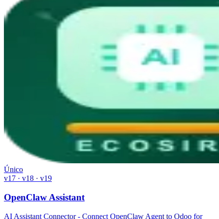
Único
v17 · v18 · v19
OpenClaw Assistant
AI Assistant Connector - Connect OpenClaw Agent to Odoo for