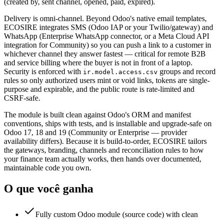
(created by, sent channel, opened, paid, expired).
Delivery is omni-channel. Beyond Odoo's native email templates,
ECOSIRE integrates SMS (Odoo IAP or your Twilio/gateway) and
WhatsApp (Enterprise WhatsApp connector, or a Meta Cloud API
integration for Community) so you can push a link to a customer in
whichever channel they answer fastest — critical for remote B2B
and service billing where the buyer is not in front of a laptop.
Security is enforced with
groups and record
ir.model.access.csv
rules so only authorized users mint or void links, tokens are single-
purpose and expirable, and the public route is rate-limited and
CSRF-safe.
The module is built clean against Odoo's ORM and manifest
conventions, ships with tests, and is installable and upgrade-safe on
Odoo 17, 18 and 19 (Community or Enterprise — provider
availability differs). Because it is build-to-order, ECOSIRE tailors
the gateways, branding, channels and reconciliation rules to how
your finance team actually works, then hands over documented,
maintainable code you own.
O que você ganha
Fully custom Odoo module (source code) with clean