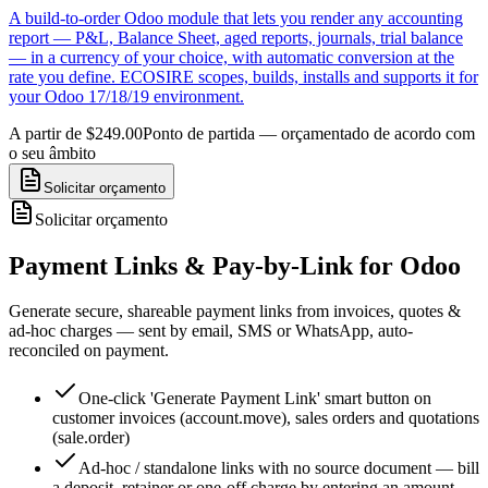
A build-to-order Odoo module that lets you render any accounting
report — P&L, Balance Sheet, aged reports, journals, trial balance
— in a currency of your choice, with automatic conversion at the
rate you define. ECOSIRE scopes, builds, installs and supports it for
your Odoo 17/18/19 environment.
A partir de $249.00
Ponto de partida — orçamentado de acordo com
o seu âmbito
Solicitar orçamento
Solicitar orçamento
Payment Links & Pay-by-Link for Odoo
Generate secure, shareable payment links from invoices, quotes &
ad-hoc charges — sent by email, SMS or WhatsApp, auto-
reconciled on payment.
One-click 'Generate Payment Link' smart button on
customer invoices (account.move), sales orders and quotations
(sale.order)
Ad-hoc / standalone links with no source document — bill
a deposit, retainer or one-off charge by entering an amount,