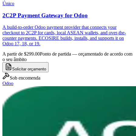
Único
2C2P Payment Gateway for Odoo
A build-to-order Odoo payment provider that connects your
checkout to 2C2P for cards, local ASEAN wallets, and over-the-
counter payments. ECOSIRE builds, installs, and supports it on
Odoo 17, 18, or 19.
A partir de $299.00
Ponto de partida — orçamentado de acordo com
o seu âmbito
Solicitar orçamento
Sob encomenda
Odoo