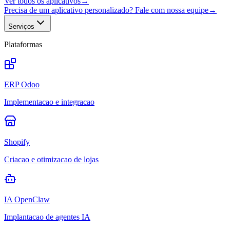
Ver todos os aplicativos
→
Precisa de um aplicativo personalizado? Fale com nossa equipe
→
Serviços
Plataformas
ERP Odoo
Implementacao e integracao
Shopify
Criacao e otimizacao de lojas
IA OpenClaw
Implantacao de agentes IA