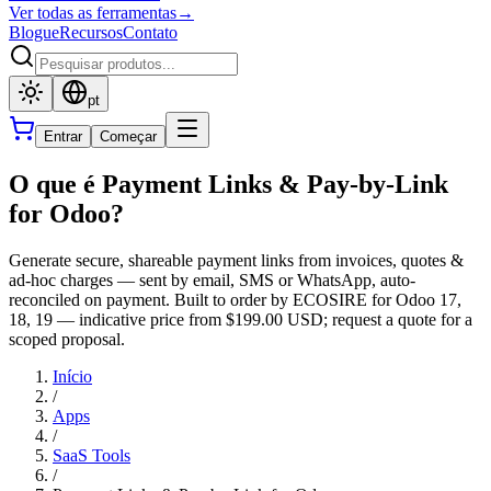
Ver todas as ferramentas
→
Blogue
Recursos
Contato
pt
Entrar
Começar
O que é Payment Links & Pay-by-Link
for Odoo?
Generate secure, shareable payment links from invoices, quotes &
ad-hoc charges — sent by email, SMS or WhatsApp, auto-
reconciled on payment. Built to order by ECOSIRE for Odoo 17,
18, 19 — indicative price from $199.00 USD; request a quote for a
scoped proposal.
Início
/
Apps
/
SaaS Tools
/