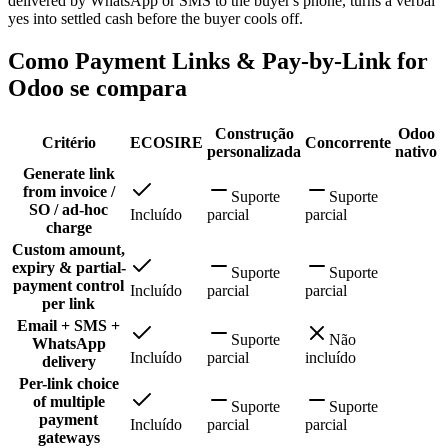
delivered by WhatsApp or SMS to the buyer's phone, turns a verbal
yes into settled cash before the buyer cools off.
Como Payment Links & Pay-by-Link for
Odoo se compara
Construção
Odoo
Critério
ECOSIRE
Concorrente
personalizada
nativo
Generate link
from invoice /
Suporte
Suporte
SO / ad-hoc
Incluído
parcial
parcial
charge
Custom amount,
expiry & partial-
Suporte
Suporte
payment control
Incluído
parcial
parcial
per link
Email + SMS +
Suporte
Não
WhatsApp
Incluído
parcial
incluído
delivery
Per-link choice
of multiple
Suporte
Suporte
payment
Incluído
parcial
parcial
gateways