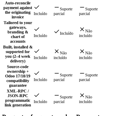
Auto-reconcile
payment against
Suporte
Suporte
the originating
Incluído
parcial
parcial
invoice
Tailored to your
gateways,
Não
branding &
Incluído
Incluído
incluído
chart of
accounts
Built, installed &
supported for
Não
Não
you (2–4 week
Incluído
incluído
incluído
delivery)
Source-code
ownership +
Suporte
Suporte
Odoo 17/18/19
Incluído
parcial
parcial
compatibility
guarantee
XML-RPC /
JSON-RPC
Suporte
Não
programmatic
Incluído
parcial
incluído
link generation