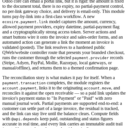
Odoo core can email a portal link, but it is rigid: the amount is fixed
to the document total, there is no expiry, no partial-payment control,
no per-link gateway choice, and delivery is email-only. This module
turns pay-by-link into a first-class workflow. A new
model captures the amount, currency,
ecosire.payment.link
allowed payment providers, expiry datetime, partial-payment flag
and a cryptographically strong access token. Server actions and
smart buttons wire it onto the invoice and sales-order forms, and an
automated action can generate a link the moment an invoice is
validated (posted). The link resolves to a hardened public
QWeb/website controller route that presents your branded checkout,
runs the customer through the selected
records
payment.provider
(Stripe, Adyen, PayPal, Mollie, Razorpay, local gateways, or
manual/offline), and returns them to a themed confirmation page.
The reconciliation story is what makes it pay for itself. When a
completes, the module registers the
payment.transaction
, links it to the originating
, and
account.payment
account.move
reconciles it against the open receivable — so a paid link updates the
invoice's payment status to "In Payment" or "Paid" with zero
manual journal work. Partial payments are supported end-to-end: a
customer can settle part of a large invoice, the residual is tracked,
and the link can stay live until the balance clears. Compute fields
with
keep paid, outstanding and status figures
@api.depends
accurate in real time, and every link carries an immutable audit trail