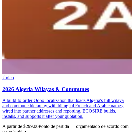
Único
2026 Algeria Wilayas & Communes
A build-to-order Odoo localization that loads Algeria's full wilaya
and commune hierarchy with bilingual French and Arabic names,
wired into partner addresses and reporting. ECOSIRE builds,
installs, and supports it after your quotation.
A partir de $299.00
Ponto de partida — orçamentado de acordo com
o seu âmbito