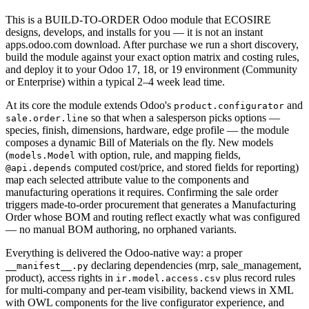
This is a BUILD-TO-ORDER Odoo module that ECOSIRE
designs, develops, and installs for you — it is not an instant
apps.odoo.com download. After purchase we run a short discovery,
build the module against your exact option matrix and costing rules,
and deploy it to your Odoo 17, 18, or 19 environment (Community
or Enterprise) within a typical 2–4 week lead time.
At its core the module extends Odoo's
and
product.configurator
so that when a salesperson picks options —
sale.order.line
species, finish, dimensions, hardware, edge profile — the module
composes a dynamic Bill of Materials on the fly. New models
(
with option, rule, and mapping fields,
models.Model
computed cost/price, and stored fields for reporting)
@api.depends
map each selected attribute value to the components and
manufacturing operations it requires. Confirming the sale order
triggers made-to-order procurement that generates a Manufacturing
Order whose BOM and routing reflect exactly what was configured
— no manual BOM authoring, no orphaned variants.
Everything is delivered the Odoo-native way: a proper
declaring dependencies (mrp, sale_management,
__manifest__.py
product), access rights in
plus record rules
ir.model.access.csv
for multi-company and per-team visibility, backend views in XML
with OWL components for the live configurator experience, and