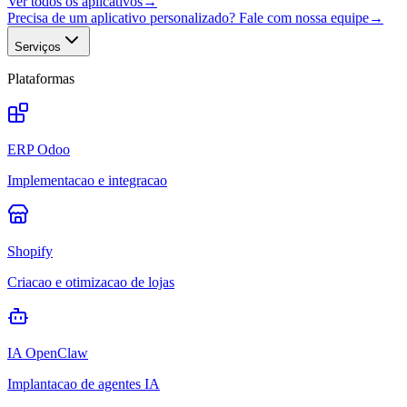
Ver todos os aplicativos
→
Precisa de um aplicativo personalizado? Fale com nossa equipe
→
Serviços
Plataformas
ERP Odoo
Implementacao e integracao
Shopify
Criacao e otimizacao de lojas
IA OpenClaw
Implantacao de agentes IA