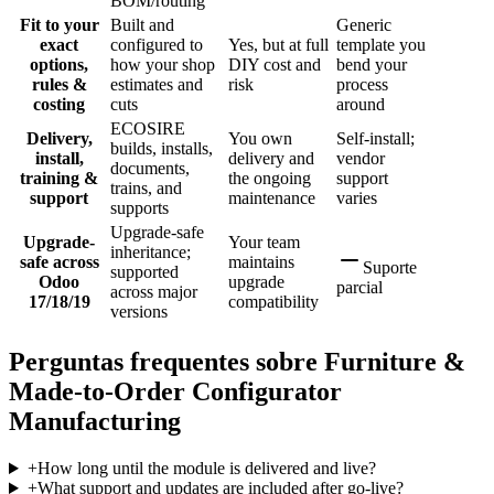
BOM/routing
Fit to your
Built and
Generic
exact
configured to
Yes, but at full
template you
options,
how your shop
DIY cost and
bend your
rules &
estimates and
risk
process
costing
cuts
around
ECOSIRE
Delivery,
You own
Self-install;
builds, installs,
install,
delivery and
vendor
documents,
training &
the ongoing
support
trains, and
support
maintenance
varies
supports
Upgrade-safe
Upgrade-
Your team
inheritance;
safe across
maintains
Suporte
supported
Odoo
upgrade
parcial
across major
17/18/19
compatibility
versions
Perguntas frequentes sobre Furniture &
Made-to-Order Configurator
Manufacturing
+
How long until the module is delivered and live?
+
What support and updates are included after go-live?