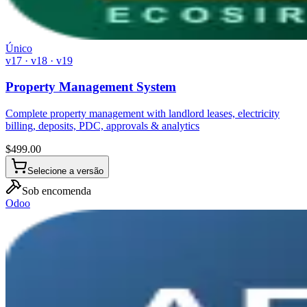
Único
v17 · v18 · v19
Property Management System
Complete property management with landlord leases, electricity
billing, deposits, PDC, approvals & analytics
$
499.00
Selecione a versão
Sob encomenda
Odoo