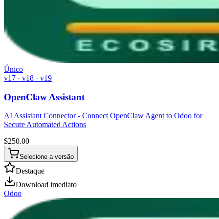
Único
v17 · v18 · v19
OpenClaw Assistant
AI Assistant Connector - Connect OpenClaw Agent to Odoo for
Secure Automated Actions
$
250.00
Selecione a versão
Destaque
Download imediato
Odoo