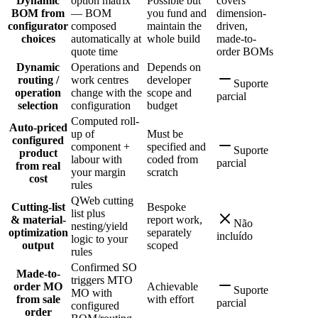
Dynamic
option matrix
Possible but
covers
BOM from
— BOM
you fund and
dimension-
configurator
composed
maintain the
driven,
choices
automatically at
whole build
made-to-
quote time
order BOMs
Dynamic
Operations and
Depends on
routing /
work centres
developer
Suporte
operation
change with the
scope and
parcial
selection
configuration
budget
Computed roll-
Auto-priced
up of
Must be
configured
component +
specified and
Suporte
product
labour with
coded from
parcial
from real
your margin
scratch
cost
rules
QWeb cutting
Cutting-list
Bespoke
list plus
& material-
report work,
Não
nesting/yield
optimization
separately
incluído
logic to your
output
scoped
rules
Confirmed SO
Made-to-
triggers MTO
order MO
Achievable
Suporte
MO with
from sale
with effort
parcial
configured
order