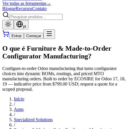
Ver todas as ferramentas
→
Blogue
Recursos
Contato
pt
Entrar
Começar
O que é Furniture & Made-to-Order
Configurator Manufacturing?
Configure-to-order Odoo manufacturing that turns configurator
choices into dynamic BOMs, routings, and priced MTO
manufacturing orders. Built to order by ECOSIRE for Odoo 17, 18,
19 — indicative price from $799.00 USD; request a quote for a
scoped proposal.
Início
/
Apps
/
Specialized Solutions
/