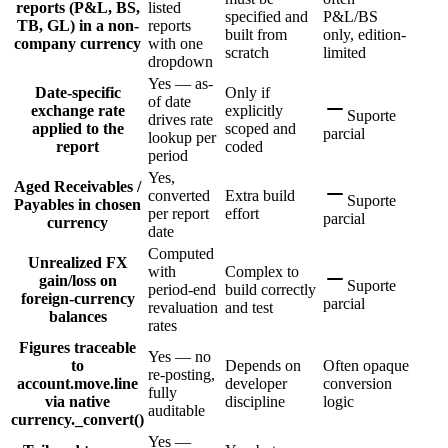
reports (P&L, BS,
listed
specified and
P&L/BS
TB, GL) in a non-
reports
built from
only, edition-
company currency
with one
scratch
limited
dropdown
Yes — as-
Date-specific
Only if
of date
exchange rate
explicitly
Suporte
drives rate
applied to the
scoped and
parcial
lookup per
report
coded
period
Yes,
Aged Receivables /
converted
Extra build
Suporte
Payables in chosen
per report
effort
parcial
currency
date
Computed
Unrealized FX
with
Complex to
gain/loss on
Suporte
period-end
build correctly
foreign-currency
parcial
revaluation
and test
balances
rates
Figures traceable
Yes — no
to
Depends on
Often opaque
re-posting,
account.move.line
developer
conversion
fully
via native
discipline
logic
auditable
currency._convert()
Yes —