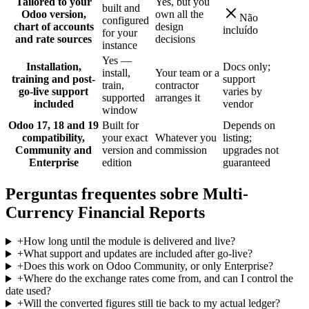
Tailored to your
Yes, but you
built and
Odoo version,
own all the
Não
configured
chart of accounts
design
incluído
for your
and rate sources
decisions
instance
Yes —
Installation,
Docs only;
install,
Your team or a
training and post-
support
train,
contractor
go-live support
varies by
supported
arranges it
included
vendor
window
Odoo 17, 18 and 19
Built for
Depends on
compatibility,
your exact
Whatever you
listing;
Community and
version and
commission
upgrades not
Enterprise
edition
guaranteed
Perguntas frequentes sobre Multi-
Currency Financial Reports
+
How long until the module is delivered and live?
+
What support and updates are included after go-live?
+
Does this work on Odoo Community, or only Enterprise?
+
Where do the exchange rates come from, and can I control the
date used?
+
Will the converted figures still tie back to my actual ledger?