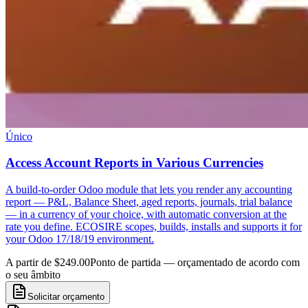
Único
Access Account Reports in Various Currencies
A build-to-order Odoo module that lets you render any accounting
report — P&L, Balance Sheet, aged reports, journals, trial balance
— in a currency of your choice, with automatic conversion at the
rate you define. ECOSIRE scopes, builds, installs and supports it for
your Odoo 17/18/19 environment.
A partir de $249.00
Ponto de partida — orçamentado de acordo com
o seu âmbito
Solicitar orçamento