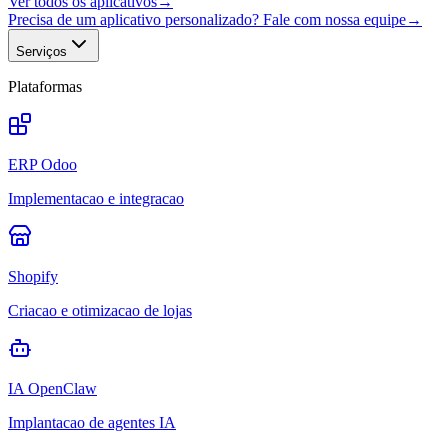
Ver todos os aplicativos
→
Precisa de um aplicativo personalizado? Fale com nossa equipe
→
Serviços
Plataformas
ERP Odoo
Implementacao e integracao
Shopify
Criacao e otimizacao de lojas
IA OpenClaw
Implantacao de agentes IA