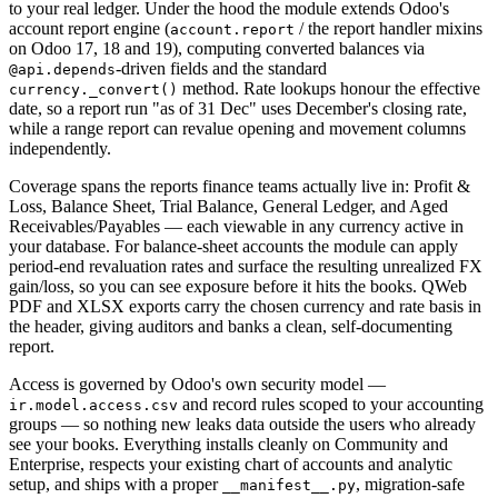
to your real ledger. Under the hood the module extends Odoo's
account report engine (
/ the report handler mixins
account.report
on Odoo 17, 18 and 19), computing converted balances via
-driven fields and the standard
@api.depends
method. Rate lookups honour the effective
currency._convert()
date, so a report run "as of 31 Dec" uses December's closing rate,
while a range report can revalue opening and movement columns
independently.
Coverage spans the reports finance teams actually live in: Profit &
Loss, Balance Sheet, Trial Balance, General Ledger, and Aged
Receivables/Payables — each viewable in any currency active in
your database. For balance-sheet accounts the module can apply
period-end revaluation rates and surface the resulting unrealized FX
gain/loss, so you can see exposure before it hits the books. QWeb
PDF and XLSX exports carry the chosen currency and rate basis in
the header, giving auditors and banks a clean, self-documenting
report.
Access is governed by Odoo's own security model —
and record rules scoped to your accounting
ir.model.access.csv
groups — so nothing new leaks data outside the users who already
see your books. Everything installs cleanly on Community and
Enterprise, respects your existing chart of accounts and analytic
setup, and ships with a proper
, migration-safe
__manifest__.py