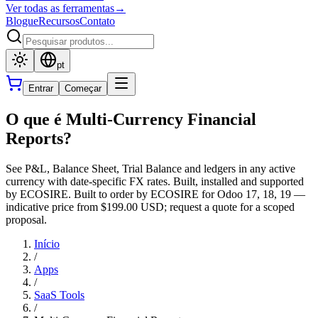
Ver todas as ferramentas
→
Blogue
Recursos
Contato
pt
Entrar
Começar
O que é Multi-Currency Financial
Reports?
See P&L, Balance Sheet, Trial Balance and ledgers in any active
currency with date-specific FX rates. Built, installed and supported
by ECOSIRE. Built to order by ECOSIRE for Odoo 17, 18, 19 —
indicative price from $199.00 USD; request a quote for a scoped
proposal.
Início
/
Apps
/
SaaS Tools
/