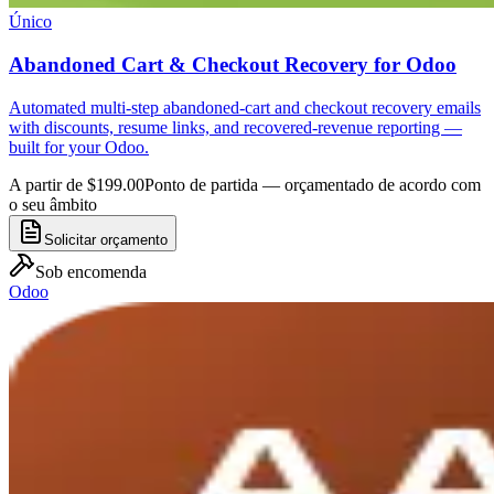
Único
Abandoned Cart & Checkout Recovery for Odoo
Automated multi-step abandoned-cart and checkout recovery emails
with discounts, resume links, and recovered-revenue reporting —
built for your Odoo.
A partir de $199.00
Ponto de partida — orçamentado de acordo com
o seu âmbito
Solicitar orçamento
Sob encomenda
Odoo