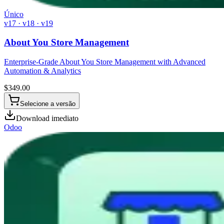
Único
v17 · v18 · v19
About You Store Management
Enterprise-Grade About You Store Management with Advanced
Automation & Analytics
$
349.00
Selecione a versão
Download imediato
Odoo