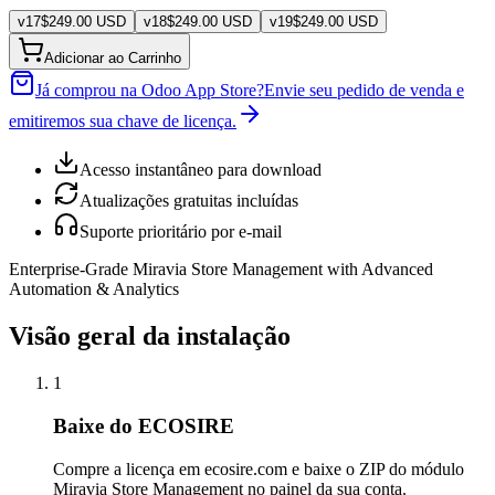
v
17
$
249.00
USD
v
18
$
249.00
USD
v
19
$
249.00
USD
Adicionar ao Carrinho
Já comprou na Odoo App Store?
Envie seu pedido de venda e
emitiremos sua chave de licença.
Acesso instantâneo para download
Atualizações gratuitas incluídas
Suporte prioritário por e-mail
Enterprise-Grade Miravia Store Management with Advanced
Automation & Analytics
Visão geral da instalação
1
Baixe do ECOSIRE
Compre a licença em ecosire.com e baixe o ZIP do módulo
Miravia Store Management no painel da sua conta.