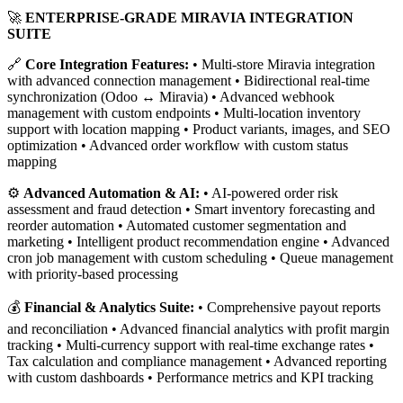
🚀
ENTERPRISE-GRADE MIRAVIA INTEGRATION
SUITE
🔗
Core Integration Features:
• Multi-store Miravia integration
with advanced connection management • Bidirectional real-time
synchronization (Odoo ↔ Miravia) • Advanced webhook
management with custom endpoints • Multi-location inventory
support with location mapping • Product variants, images, and SEO
optimization • Advanced order workflow with custom status
mapping
⚙️
Advanced Automation & AI:
• AI-powered order risk
assessment and fraud detection • Smart inventory forecasting and
reorder automation • Automated customer segmentation and
marketing • Intelligent product recommendation engine • Advanced
cron job management with custom scheduling • Queue management
with priority-based processing
💰
Financial & Analytics Suite:
• Comprehensive payout reports
and reconciliation • Advanced financial analytics with profit margin
tracking • Multi-currency support with real-time exchange rates •
Tax calculation and compliance management • Advanced reporting
with custom dashboards • Performance metrics and KPI tracking