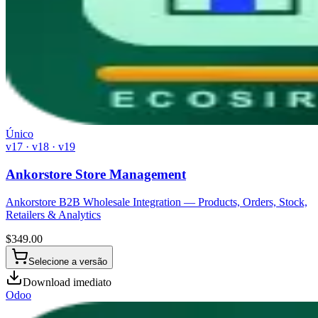
Único
v17 · v18 · v19
Ankorstore Store Management
Ankorstore B2B Wholesale Integration — Products, Orders, Stock,
Retailers & Analytics
$
349.00
Selecione a versão
Download imediato
Odoo