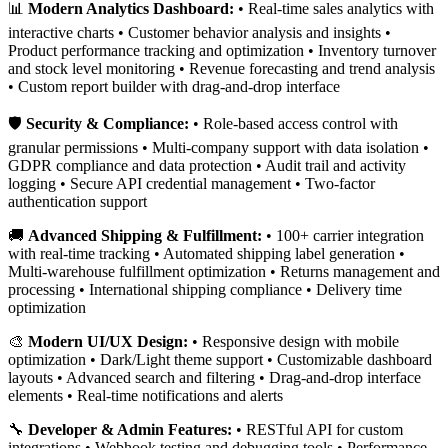
📊
Modern Analytics Dashboard:
• Real-time sales analytics with
interactive charts • Customer behavior analysis and insights •
Product performance tracking and optimization • Inventory turnover
and stock level monitoring • Revenue forecasting and trend analysis
• Custom report builder with drag-and-drop interface
🛡️
Security & Compliance:
• Role-based access control with
granular permissions • Multi-company support with data isolation •
GDPR compliance and data protection • Audit trail and activity
logging • Secure API credential management • Two-factor
authentication support
🚚
Advanced Shipping & Fulfillment:
• 100+ carrier integration
with real-time tracking • Automated shipping label generation •
Multi-warehouse fulfillment optimization • Returns management and
processing • International shipping compliance • Delivery time
optimization
🎨
Modern UI/UX Design:
• Responsive design with mobile
optimization • Dark/Light theme support • Customizable dashboard
layouts • Advanced search and filtering • Drag-and-drop interface
elements • Real-time notifications and alerts
🔧
Developer & Admin Features:
• RESTful API for custom
integrations • Webhook testing and debugging tools • Performance