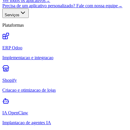
Ver todos os aplicativos
→
Precisa de um aplicativo personalizado? Fale com nossa equipe
→
Serviços
Plataformas
ERP Odoo
Implementacao e integracao
Shopify
Criacao e otimizacao de lojas
IA OpenClaw
Implantacao de agentes IA