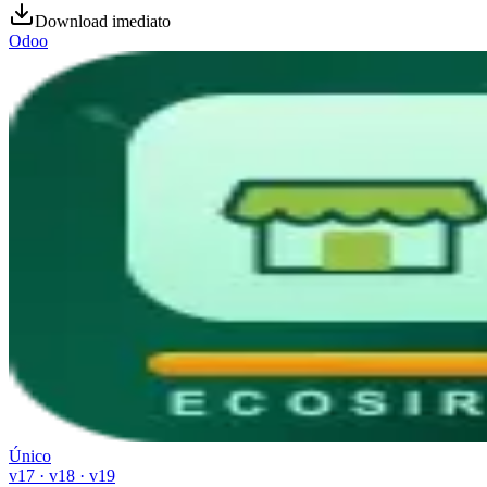
Download imediato
Odoo
Único
v17 · v18 · v19