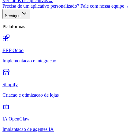
Ver todos os aplicativos
→
Precisa de um aplicativo personalizado? Fale com nossa equipe
→
Serviços
Plataformas
ERP Odoo
Implementacao e integracao
Shopify
Criacao e otimizacao de lojas
IA OpenClaw
Implantacao de agentes IA