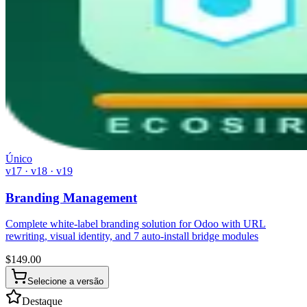
Único
v17 · v18 · v19
Branding Management
Complete white-label branding solution for Odoo with URL
rewriting, visual identity, and 7 auto-install bridge modules
$
149.00
Selecione a versão
Destaque