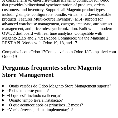
A comprehensive, enterprise-grade Magento connector for Odoo
that provides bidirectional synchronization of products, orders,
customers, and inventory. Supports all Magento product types
including simple, configurable, bundle, virtual, and downloadable
products. Features Multi-Source Inventory (MSI) support for
advanced warehouse management, category tree sync, attribute set
management, and price rules synchronization. Built with a modern
OWL 2 dashboard with real-time analytics. Compatible with
Magento 2.3.x and 2.4.x (Adobe Commerce) via the Magento 2
REST API. Works with Odoo 19, 18, and 17.
Compatível com Odoo 17
Compatível com Odoo 18
Compatível com
Odoo 19
Perguntas frequentes sobre Magento
Store Management
+
Quais versões do Odoo Magento Store Management suporta?
+
Existe um teste gratuito?
+
O que está incluído na licença?
+
Quanto tempo leva a instalação?
+
O que acontece após os primeiros 12 meses?
+
Você oferece ajuda na implementação?