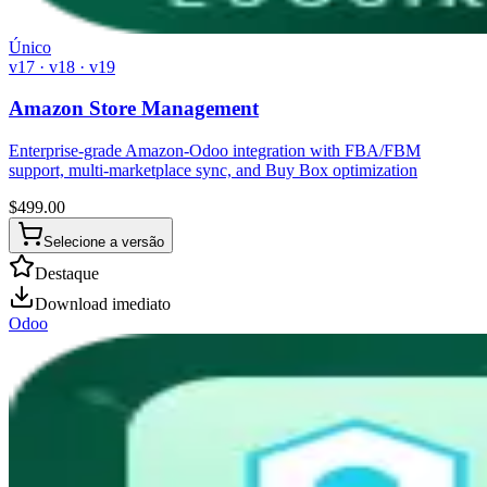
Único
v17 · v18 · v19
Amazon Store Management
Enterprise-grade Amazon-Odoo integration with FBA/FBM
support, multi-marketplace sync, and Buy Box optimization
$
499.00
Selecione a versão
Destaque
Download imediato
Odoo