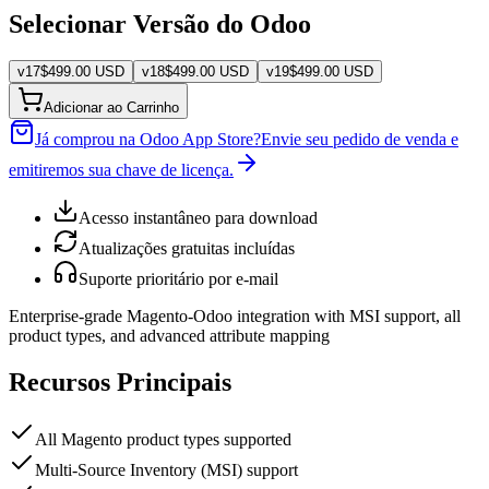
Selecionar Versão do Odoo
v
17
$
499.00
USD
v
18
$
499.00
USD
v
19
$
499.00
USD
Adicionar ao Carrinho
Já comprou na Odoo App Store?
Envie seu pedido de venda e
emitiremos sua chave de licença.
Acesso instantâneo para download
Atualizações gratuitas incluídas
Suporte prioritário por e-mail
Enterprise-grade Magento-Odoo integration with MSI support, all
product types, and advanced attribute mapping
Recursos Principais
All Magento product types supported
Multi-Source Inventory (MSI) support