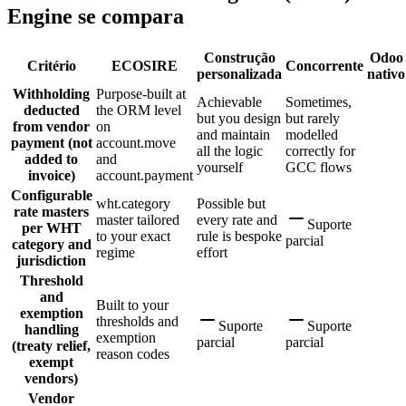
Engine se compara
Construção
Odoo
Critério
ECOSIRE
Concorrente
personalizada
nativo
Withholding
Purpose-built at
Achievable
Sometimes,
deducted
the ORM level
but you design
but rarely
from vendor
on
and maintain
modelled
payment (not
account.move
all the logic
correctly for
added to
and
yourself
GCC flows
invoice)
account.payment
Configurable
wht.category
Possible but
rate masters
master tailored
every rate and
Suporte
per WHT
to your exact
rule is bespoke
parcial
category and
regime
effort
jurisdiction
Threshold
and
Built to your
exemption
thresholds and
Suporte
Suporte
handling
exemption
parcial
parcial
(treaty relief,
reason codes
exempt
vendors)
Vendor