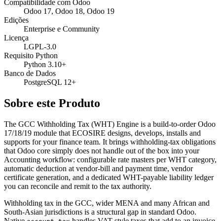
Compatibilidade com Odoo
Odoo 17, Odoo 18, Odoo 19
Edições
Enterprise e Community
Licença
LGPL-3.0
Requisito Python
Python 3.10+
Banco de Dados
PostgreSQL 12+
Sobre este Produto
The GCC Withholding Tax (WHT) Engine is a build-to-order Odoo
17/18/19 module that ECOSIRE designs, develops, installs and
supports for your finance team. It brings withholding-tax obligations
that Odoo core simply does not handle out of the box into your
Accounting workflow: configurable rate masters per WHT category,
automatic deduction at vendor-bill and payment time, vendor
certificate generation, and a dedicated WHT-payable liability ledger
you can reconcile and remit to the tax authority.
Withholding tax in the GCC, wider MENA and many African and
South-Asian jurisdictions is a structural gap in standard Odoo.
Native
handles VAT-style taxes that add to an invoice