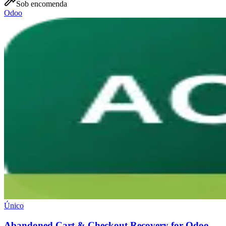
Sob encomenda
Odoo
Único
Abandoned Cart & Checkout Recovery for Odoo