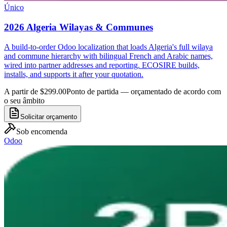
Único
2026 Algeria Wilayas & Communes
A build-to-order Odoo localization that loads Algeria's full wilaya
and commune hierarchy with bilingual French and Arabic names,
wired into partner addresses and reporting. ECOSIRE builds,
installs, and supports it after your quotation.
A partir de $299.00
Ponto de partida — orçamentado de acordo com
o seu âmbito
Solicitar orçamento
Sob encomenda
Odoo