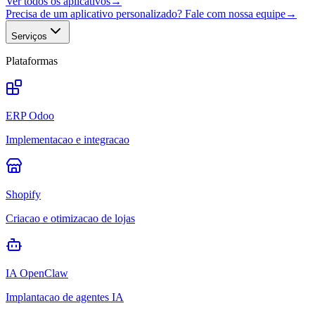
Ver todos os aplicativos
→
Precisa de um aplicativo personalizado? Fale com nossa equipe
→
Serviços
Plataformas
ERP Odoo
Implementacao e integracao
Shopify
Criacao e otimizacao de lojas
IA OpenClaw
Implantacao de agentes IA