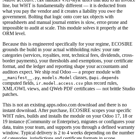
account.tax
line, but WHT is fundamentally different — it is deducted from
what you pay the vendor and it creates a liability you owe the
government. Bolting that logic onto core tax objects with
spreadsheets and manual journal entries is slow, error-prone and
impossible to audit at scale. This module solves it properly at the
ORM level.
Because this is engineered specifically for your regime, ECOSIRE
grounds the build in your actual withholding rules: your rate
categories (services, royalties, rent, technical fees, dividends, cross-
border payments), your thresholds and exemptions, your certificate
format, and the ledger and reporting shape your accountants and
auditors expect. We ship real Odoo — a proper module with
,
classes,
__manifest__.py
models.Model
@api.depends
computed fields,
plus record rules,
ir.model.access.csv
XML/OWL views, and QWeb PDF certificates — not brittle Studio
patches.
This is not an existing apps.odoo.com download and there is no
instant download. After purchase, ECOSIRE scopes your specific
WHT rules, builds and installs the module on your Odoo 17, 18 or
19 instance (Community or Enterprise), migrates or configures your
data, trains your team, and supports you through a defined warranty
window. Typical delivery is 2 to 4 weeks depending on the number
of categories, jurisdictions and certificate formats in scope.