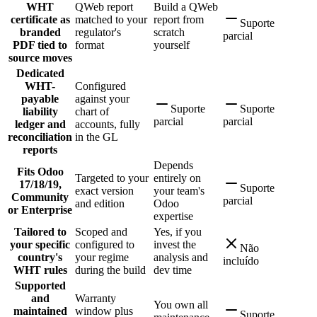
WHT
QWeb report
Build a QWeb
certificate as
matched to your
report from
Suporte
branded
regulator's
scratch
parcial
PDF tied to
format
yourself
source moves
Dedicated
WHT-
Configured
payable
against your
Suporte
Suporte
liability
chart of
parcial
parcial
ledger and
accounts, fully
reconciliation
in the GL
reports
Depends
Fits Odoo
Targeted to your
entirely on
17/18/19,
Suporte
exact version
your team's
Community
parcial
and edition
Odoo
or Enterprise
expertise
Tailored to
Scoped and
Yes, if you
your specific
configured to
invest the
Não
country's
your regime
analysis and
incluído
WHT rules
during the build
dev time
Supported
and
Warranty
You own all
maintained
window plus
Suporte