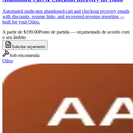
Automated multi-step abandoned-cart and checkout recovery emails
with discounts, resume links, and recovered-revenue reporting —
built for your Odoo.
A partir de $199.00
Ponto de partida — orçamentado de acordo com
o seu âmbito
Solicitar orçamento
Sob encomenda
Odoo