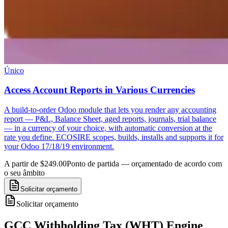
Único
Access Account Reports in Various Currencies
A build-to-order Odoo module that lets you render any accounting
report — P&L, Balance Sheet, aged reports, journals, trial balance
— in a currency of your choice, with automatic conversion at the
rate you define. ECOSIRE scopes, builds, installs and supports it for
your Odoo 17/18/19 environment.
A partir de $249.00
Ponto de partida — orçamentado de acordo com
o seu âmbito
Solicitar orçamento
Solicitar orçamento
GCC Withholding Tax (WHT) Engine