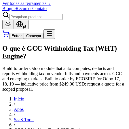
Ver todas as ferramentas
→
Blogue
Recursos
Contato
pt
Entrar
Começar
O que é GCC Withholding Tax (WHT)
Engine?
Build-to-order Odoo module that auto-computes, deducts and
reports withholding tax on vendor bills and payments across GCC
and emerging markets. Built to order by ECOSIRE for Odoo 17,
18, 19 — indicative price from $249.00 USD; request a quote for a
scoped proposal.
Início
/
Apps
/
SaaS Tools
/