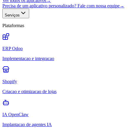
Ver todos os aplicativos
→
Precisa de um aplicativo personalizado? Fale com nossa equipe
→
Serviços
Plataformas
ERP Odoo
Implementacao e integracao
Shopify
Criacao e otimizacao de lojas
IA OpenClaw
Implantacao de agentes IA