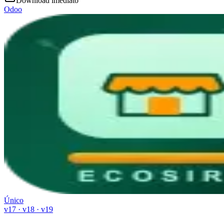
Download imediato
Odoo
Único
v17 · v18 · v19