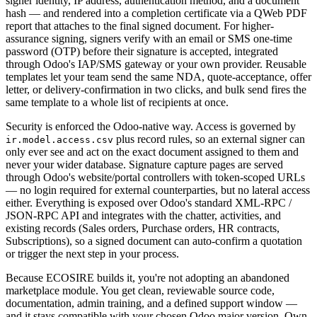
signer identity, IP address, authentication method, and a document
hash — and rendered into a completion certificate via a QWeb PDF
report that attaches to the final signed document. For higher-
assurance signing, signers verify with an email or SMS one-time
password (OTP) before their signature is accepted, integrated
through Odoo's IAP/SMS gateway or your own provider. Reusable
templates let your team send the same NDA, quote-acceptance, offer
letter, or delivery-confirmation in two clicks, and bulk send fires the
same template to a whole list of recipients at once.
Security is enforced the Odoo-native way. Access is governed by
plus record rules, so an external signer can
ir.model.access.csv
only ever see and act on the exact document assigned to them and
never your wider database. Signature capture pages are served
through Odoo's website/portal controllers with token-scoped URLs
— no login required for external counterparties, but no lateral access
either. Everything is exposed over Odoo's standard XML-RPC /
JSON-RPC API and integrates with the chatter, activities, and
existing records (Sales orders, Purchase orders, HR contracts,
Subscriptions), so a signed document can auto-confirm a quotation
or trigger the next step in your process.
Because ECOSIRE builds it, you're not adopting an abandoned
marketplace module. You get clean, reviewable source code,
documentation, admin training, and a defined support window —
and it stays compatible with your chosen Odoo major version. Own