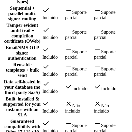
types)
Sequential +
Suporte
Suporte
parallel multi-
Incluído
parcial
parcial
signer routing
Tamper-evident
audit trail +
Suporte
Suporte
completion
Incluído
parcial
parcial
certificate (QWeb)
Email/SMS OTP
Suporte
Suporte
signer
Incluído
parcial
parcial
authentication
Reusable
Suporte
Suporte
templates + bulk
Incluído
parcial
parcial
send
Data self-hosted in
your database (no
Incluído
Incluído
Incluído
third-party SaaS)
Built, installed &
supported for your
Não
Não
instance with an
Incluído
incluído
incluído
SLA
Guaranteed
Suporte
Suporte
compatibility with
Incluído
parcial
parcial
Odoo 17 / 18 / 19