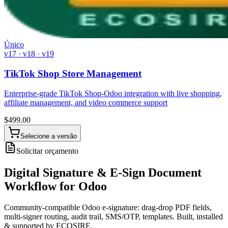
Único
v17 · v18 · v19
TikTok Shop Store Management
Enterprise-grade TikTok Shop-Odoo integration with live shopping,
affiliate management, and video commerce support
$
499.00
Selecione a versão
Solicitar orçamento
Digital Signature & E-Sign Document
Workflow for Odoo
Community-compatible Odoo e-signature: drag-drop PDF fields,
multi-signer routing, audit trail, SMS/OTP, templates. Built, installed
& supported by ECOSIRE.