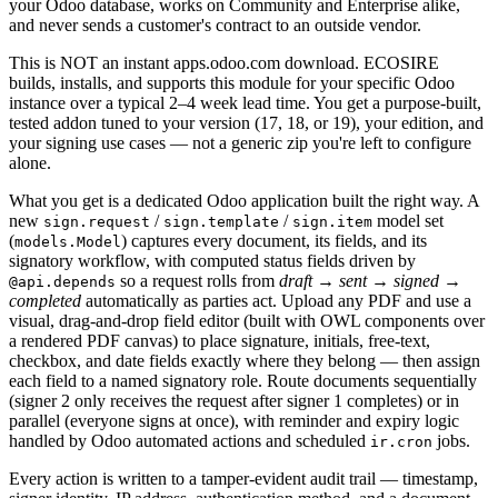
your Odoo database, works on Community and Enterprise alike,
and never sends a customer's contract to an outside vendor.
This is NOT an instant apps.odoo.com download. ECOSIRE
builds, installs, and supports this module for your specific Odoo
instance over a typical 2–4 week lead time. You get a purpose-built,
tested addon tuned to your version (17, 18, or 19), your edition, and
your signing use cases — not a generic zip you're left to configure
alone.
What you get is a dedicated Odoo application built the right way. A
new
/
/
model set
sign.request
sign.template
sign.item
(
) captures every document, its fields, and its
models.Model
signatory workflow, with computed status fields driven by
so a request rolls from
draft → sent → signed →
@api.depends
completed
automatically as parties act. Upload any PDF and use a
visual, drag-and-drop field editor (built with OWL components over
a rendered PDF canvas) to place signature, initials, free-text,
checkbox, and date fields exactly where they belong — then assign
each field to a named signatory role. Route documents sequentially
(signer 2 only receives the request after signer 1 completes) or in
parallel (everyone signs at once), with reminder and expiry logic
handled by Odoo automated actions and scheduled
jobs.
ir.cron
Every action is written to a tamper-evident audit trail — timestamp,