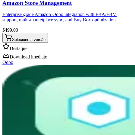
Amazon Store Management
Enterprise-grade Amazon-Odoo integration with FBA/FBM
support, multi-marketplace sync, and Buy Box optimization
$
499.00
Selecione a versão
Destaque
Download imediato
Odoo