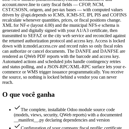
account.move.line to carry fiscal fields — CFOP, NCM,
CST/CSOSN, origem, and per-tax bases — with computed values
driven by @api.depends so ICMS, ICMS-ST, IPI, PIS and COFINS
recalculate whenever quantities, prices, or fiscal positions change.
XML for NF-e (layout 4.00) and the municipal NFS-e schema is
generated and digitally signed with your A1/A3 certificate, then
transmitted to SEFAZ or the city web service and reconciled against
the returned authorization protocol and access key. Access is locked
down with ir.model.access.csv and record rules so only fiscal roles
can authorize or cancel documents. The DANFE and DANFSE are
rendered as QWeb PDF reports with the barcode and access key.
Automated actions and scheduled jobs handle contingency retries
and status polling, and a JSON-RPC/XML-RPC surface lets your e-
commerce or WMS trigger issuance programmatically. You receive
the source, so nothing is locked behind a vendor you can never
reach.
O que você ganha
The complete, installable Odoo module source code
(models, views, security, QWeb reports) with a documented
__manifest__.py declaring dependencies and version
Configuration of your company fiscal profile: certificate