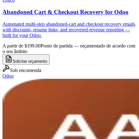
Abandoned Cart & Checkout Recovery for Odoo
Automated multi-step abandoned-cart and checkout recovery emails
with discounts, resume links, and recovered-revenue reporting —
built for your Odoo.
A partir de $199.00
Ponto de partida — orçamentado de acordo com
o seu âmbito
Solicitar orçamento
Sob encomenda
Odoo