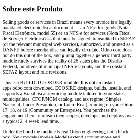
Sobre este Produto
Selling goods or services in Brazil means every invoice is a legally
mandated electronic fiscal document — an NF-e for goods (Nota
Fiscal Eletrônica, model 55) or an NFS-e for services (Nota Fiscal
de Serviço Eletrônica) — that must be signed, transmitted to SEFAZ
(or the relevant municipal web service), authorized, and printed as a
DANFE before merchandise can legally circulate. Odoo core does
not do this out of the box, and gluing together a generic third-party
module rarely survives the reality of 26 states plus the Distrito
Federal, hundreds of municipal NFS-e layouts, and the constant
SEFAZ layout and rule revisions.
This is a BUILD-TO-ORDER module. It is not an instant
apps.odoo.com download. ECOSIRE designs, builds, installs, and
supports a Brazil fiscal-invoicing module tailored to your states,
municipalities, CFOP/NCM catalog, and tax regime (Simples
Nacional, Lucro Presumido, or Lucro Real), running on your Odoo
17, 18, or 19 (Community or Enterprise). You purchase the
engagement here; our team then scopes, develops, and deploys over
a typical 2–4 week lead time.
Under the hood the module is real Odoo engineering, not a black
box. New models (models.Model) extend account.move and