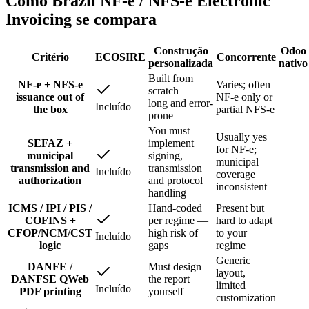
Como Brazil NF-e / NFS-e Electronic
Invoicing se compara
Construção
Odoo
Critério
ECOSIRE
Concorrente
personalizada
nativo
Built from
NF-e + NFS-e
Varies; often
scratch —
issuance out of
NF-e only or
long and error-
Incluído
the box
partial NFS-e
prone
You must
Usually yes
SEFAZ +
implement
for NF-e;
municipal
signing,
municipal
transmission and
transmission
Incluído
coverage
authorization
and protocol
inconsistent
handling
ICMS / IPI / PIS /
Hand-coded
Present but
COFINS +
per regime —
hard to adapt
CFOP/NCM/CST
high risk of
to your
Incluído
logic
gaps
regime
Generic
DANFE /
Must design
layout,
DANFSE QWeb
the report
limited
Incluído
PDF printing
yourself
customization