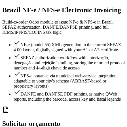
Brazil NF-e / NFS-e Electronic Invoicing
Build-to-order Odoo module to issue NF-e & NFS-e in Brazil:
SEFAZ authorization, DANFE/DANFSE printing, and full
ICMS/IPI/PIS/COFINS tax logic.
NF-e (model 55) XML generation in the current SEFAZ
4.00 layout, digitally signed with your A1 or A3 certificate
SEFAZ authorization workflow with autorização,
denegação and rejeição handling, storing the returned protocol
number and 44-digit chave de acesso
NFS-e issuance via municipal web-service integration,
adaptable to your city's schema (ABRASF-based or
proprietary layouts)
DANFE and DANFSE PDF printing as native QWeb
reports, including the barcode, access key and fiscal legends
Solicitar orçamento