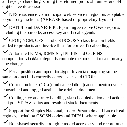
and rejeição handling, storing the returned protocol number and 44-
digit chave de acesso
NFS-e issuance via municipal web-service integration, adaptable
to your city's schema (ABRASF-based or proprietary layouts)
DANFE and DANFSE PDF printing as native QWeb reports,
including the barcode, access key and fiscal legends
CFOP, NCM, CEST and CST/CSOSN classification fields
added to products and invoice lines for correct fiscal coding
Automated ICMS, ICMS-ST, IPI, PIS and COFINS
computation via @api.depends compute methods that recalc on any
line change
Fiscal position and operation-type driven tax mapping so the
same product bills correctly across states and CFOPs
Correction letter (CC-e) and cancellation (cancelamento) events
transmitted and logged against the original document
Contingency and retry handling via scheduled automated actions
that poll SEFAZ status and resubmit stuck documents
Support for Simples Nacional, Lucro Presumido and Lucro Real
regimes, including CSOSN codes and DIFAL where applicable
Role-based security through ir.model.access.csv and record rules