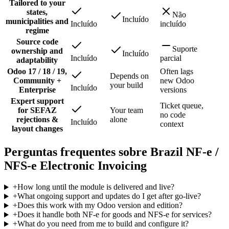
Tailored to your
states,
Não
Incluído
municipalities and
Incluído
incluído
regime
Source code
Suporte
ownership and
Incluído
Incluído
parcial
adaptability
Odoo 17 / 18 / 19,
Often lags
Depends on
Community +
new Odoo
your build
Incluído
Enterprise
versions
Expert support
Ticket queue,
for SEFAZ
Your team
no code
rejections &
alone
Incluído
context
layout changes
Perguntas frequentes sobre Brazil NF-e /
NFS-e Electronic Invoicing
+
How long until the module is delivered and live?
+
What ongoing support and updates do I get after go-live?
+
Does this work with my Odoo version and edition?
+
Does it handle both NF-e for goods and NFS-e for services?
+
What do you need from me to build and configure it?