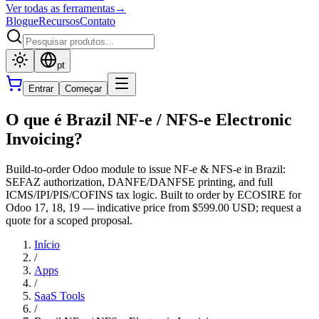
Ver todas as ferramentas
→
Blogue
Recursos
Contato
pt
Entrar
Começar
O que é Brazil NF-e / NFS-e Electronic
Invoicing?
Build-to-order Odoo module to issue NF-e & NFS-e in Brazil:
SEFAZ authorization, DANFE/DANFSE printing, and full
ICMS/IPI/PIS/COFINS tax logic. Built to order by ECOSIRE for
Odoo 17, 18, 19 — indicative price from $599.00 USD; request a
quote for a scoped proposal.
Início
/
Apps
/
SaaS Tools
/