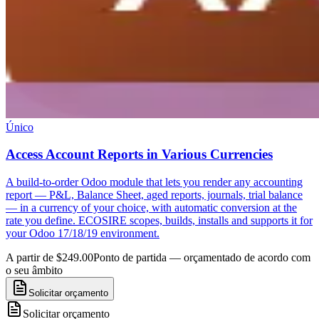
Único
Access Account Reports in Various Currencies
A build-to-order Odoo module that lets you render any accounting
report — P&L, Balance Sheet, aged reports, journals, trial balance
— in a currency of your choice, with automatic conversion at the
rate you define. ECOSIRE scopes, builds, installs and supports it for
your Odoo 17/18/19 environment.
A partir de $249.00
Ponto de partida — orçamentado de acordo com
o seu âmbito
Solicitar orçamento
Solicitar orçamento