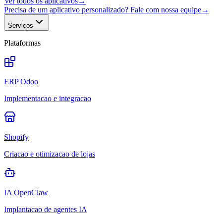
Ver todos os aplicativos
→
Precisa de um aplicativo personalizado? Fale com nossa equipe
→
Serviços
Plataformas
ERP Odoo
Implementacao e integracao
Shopify
Criacao e otimizacao de lojas
IA OpenClaw
Implantacao de agentes IA