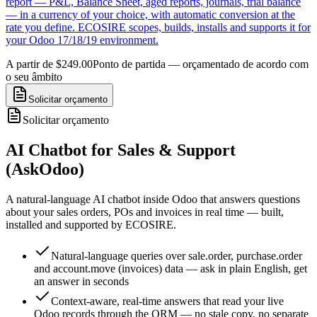
report — P&L, Balance Sheet, aged reports, journals, trial balance
— in a currency of your choice, with automatic conversion at the
rate you define. ECOSIRE scopes, builds, installs and supports it for
your Odoo 17/18/19 environment.
A partir de $249.00
Ponto de partida — orçamentado de acordo com
o seu âmbito
Solicitar orçamento
Solicitar orçamento
AI Chatbot for Sales & Support
(AskOdoo)
A natural-language AI chatbot inside Odoo that answers questions
about your sales orders, POs and invoices in real time — built,
installed and supported by ECOSIRE.
Natural-language queries over sale.order, purchase.order
and account.move (invoices) data — ask in plain English, get
an answer in seconds
Context-aware, real-time answers that read your live
Odoo records through the ORM — no stale copy, no separate