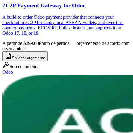
2C2P Payment Gateway for Odoo
A build-to-order Odoo payment provider that connects your
checkout to 2C2P for cards, local ASEAN wallets, and over-the-
counter payments. ECOSIRE builds, installs, and supports it on
Odoo 17, 18, or 19.
A partir de $299.00
Ponto de partida — orçamentado de acordo com
o seu âmbito
Solicitar orçamento
Sob encomenda
Odoo