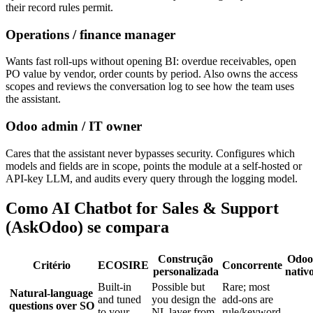
their record rules permit.
Operations / finance manager
Wants fast roll-ups without opening BI: overdue receivables, open
PO value by vendor, order counts by period. Also owns the access
scopes and reviews the conversation log to see how the team uses
the assistant.
Odoo admin / IT owner
Cares that the assistant never bypasses security. Configures which
models and fields are in scope, points the module at a self-hosted or
API-key LLM, and audits every query through the logging model.
Como AI Chatbot for Sales & Support
(AskOdoo) se compara
Construção
Odoo
Critério
ECOSIRE
Concorrente
personalizada
nativ
Built-in
Possible but
Rare; most
Natural-language
and tuned
you design the
add-ons are
questions over SO
to your
NL layer from
rule/keyword