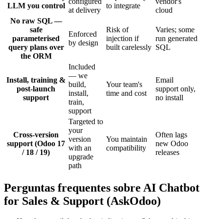
configured
vendor's
LLM you control
to integrate
at delivery
cloud
No raw SQL —
safe
Risk of
Varies; some
Enforced
parameterised
injection if
run generated
by design
query plans over
built carelessly
SQL
the ORM
Included
— we
Install, training &
Email
build,
Your team's
post-launch
support only,
install,
time and cost
support
no install
train,
support
Targeted to
your
Cross-version
Often lags
version
You maintain
support (Odoo 17
new Odoo
with an
compatibility
/ 18 / 19)
releases
upgrade
path
Perguntas frequentes sobre AI Chatbot
for Sales & Support (AskOdoo)