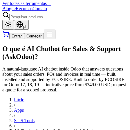
Ver todas as ferramentas
→
Blogue
Recursos
Contato
pt
Entrar
Começar
O que é AI Chatbot for Sales & Support
(AskOdoo)?
A natural-language AI chatbot inside Odoo that answers questions
about your sales orders, POs and invoices in real time — built,
installed and supported by ECOSIRE. Built to order by ECOSIRE
for Odoo 17, 18, 19 — indicative price from $349.00 USD; request
a quote for a scoped proposal.
Início
/
Apps
/
SaaS Tools
/