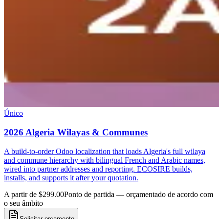
Único
2026 Algeria Wilayas & Communes
A build-to-order Odoo localization that loads Algeria's full wilaya
and commune hierarchy with bilingual French and Arabic names,
wired into partner addresses and reporting. ECOSIRE builds,
installs, and supports it after your quotation.
A partir de $299.00
Ponto de partida — orçamentado de acordo com
o seu âmbito
Solicitar orçamento