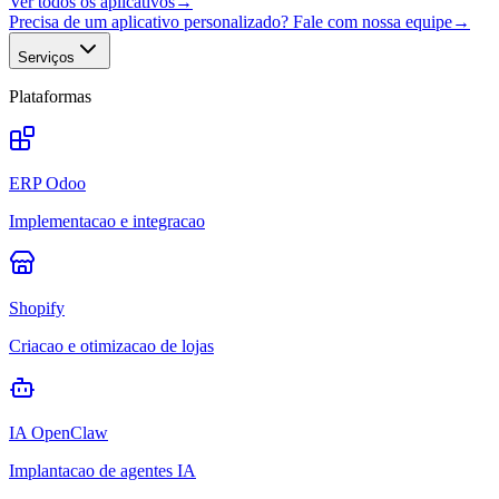
Ver todos os aplicativos
→
Precisa de um aplicativo personalizado? Fale com nossa equipe
→
Serviços
Plataformas
ERP Odoo
Implementacao e integracao
Shopify
Criacao e otimizacao de lojas
IA OpenClaw
Implantacao de agentes IA