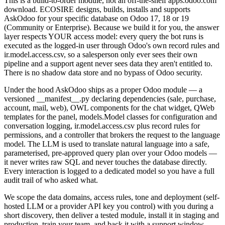
This is a build-to-order module, not an off-the-shelf apps.odoo.com
download. ECOSIRE designs, builds, installs and supports
AskOdoo for your specific database on Odoo 17, 18 or 19
(Community or Enterprise). Because we build it for you, the answer
layer respects YOUR access model: every query the bot runs is
executed as the logged-in user through Odoo's own record rules and
ir.model.access.csv, so a salesperson only ever sees their own
pipeline and a support agent never sees data they aren't entitled to.
There is no shadow data store and no bypass of Odoo security.
Under the hood AskOdoo ships as a proper Odoo module — a
versioned __manifest__.py declaring dependencies (sale, purchase,
account, mail, web), OWL components for the chat widget, QWeb
templates for the panel, models.Model classes for configuration and
conversation logging, ir.model.access.csv plus record rules for
permissions, and a controller that brokers the request to the language
model. The LLM is used to translate natural language into a safe,
parameterised, pre-approved query plan over your Odoo models —
it never writes raw SQL and never touches the database directly.
Every interaction is logged to a dedicated model so you have a full
audit trail of who asked what.
We scope the data domains, access rules, tone and deployment (self-
hosted LLM or a provider API key you control) with you during a
short discovery, then deliver a tested module, install it in staging and
production, train your team, and back it with a support window.