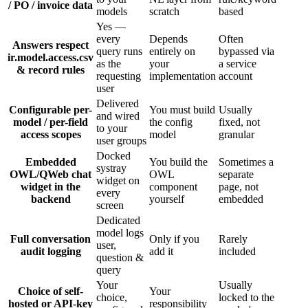
/ PO / invoice data
models
scratch
based
Yes —
every
Depends
Often
Answers respect
query runs
entirely on
bypassed via
ir.model.access.csv
as the
your
a service
& record rules
requesting
implementation
account
user
Delivered
Configurable per-
You must build
Usually
and wired
model / per-field
the config
fixed, not
to your
access scopes
model
granular
user groups
Docked
Embedded
You build the
Sometimes a
systray
OWL/QWeb chat
OWL
separate
widget on
widget in the
component
page, not
every
backend
yourself
embedded
screen
Dedicated
model logs
Full conversation
Only if you
Rarely
user,
audit logging
add it
included
question &
query
Your
Usually
Choice of self-
Your
choice,
locked to the
hosted or API-key
responsibility