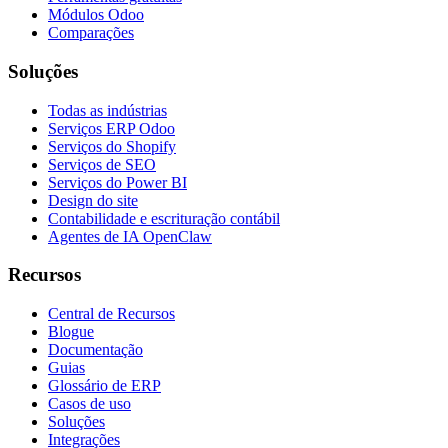
Módulos Odoo
Comparações
Soluções
Todas as indústrias
Serviços ERP Odoo
Serviços do Shopify
Serviços de SEO
Serviços do Power BI
Design do site
Contabilidade e escrituração contábil
Agentes de IA OpenClaw
Recursos
Central de Recursos
Blogue
Documentação
Guias
Glossário de ERP
Casos de uso
Soluções
Integrações