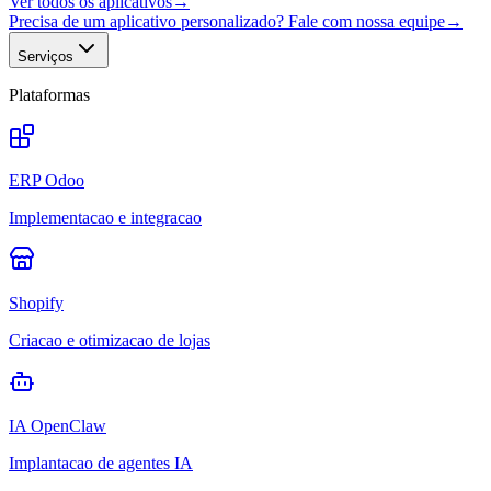
Ver todos os aplicativos
→
Precisa de um aplicativo personalizado? Fale com nossa equipe
→
Serviços
Plataformas
ERP Odoo
Implementacao e integracao
Shopify
Criacao e otimizacao de lojas
IA OpenClaw
Implantacao de agentes IA