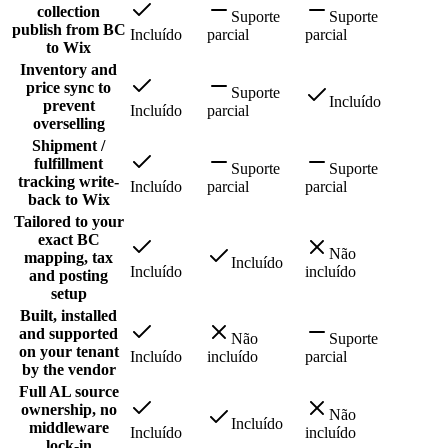
collection
Suporte
Suporte
publish from BC
Incluído
parcial
parcial
to Wix
Inventory and
price sync to
Suporte
Incluído
prevent
Incluído
parcial
overselling
Shipment /
fulfillment
Suporte
Suporte
tracking write-
Incluído
parcial
parcial
back to Wix
Tailored to your
exact BC
Não
mapping, tax
Incluído
Incluído
incluído
and posting
setup
Built, installed
and supported
Não
Suporte
on your tenant
Incluído
incluído
parcial
by the vendor
Full AL source
ownership, no
Não
Incluído
middleware
Incluído
incluído
lock-in