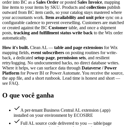
order into BC as a
Sales Order
or posted
Sales Invoice
, mapping
line items to your items by SKU. Products and
collections
publish
outward from BC item cards, so your catalog stays mastered where
your accountants work.
Item availability and unit price
sync on a
configurable cadence to prevent overselling. Customers are matched
or created against the BC
Customer
table, and once a shipment
posts,
tracking and fulfillment status write back
to the Wix order
automatically.
How it's built.
Clean AL —
table and page extensions
for Wix
mapping fields,
event subscribers
on posting routines for write-
back, a dedicated
setup page
,
permission sets
, and resilient
retry/logging. No undocumented hacks, no direct database writes.
Where it helps, we can surface data through
Dataverse / Power
Platform
for Power BI or Power Automate. You receive the source,
the app file, and a short runbook. Lead time is honest and short —
see FAQ.
O que você ganha
A per-tenant Business Central AL extension (.app)
installed on your environment by ECOSIRE
Full AL source code delivered to you — table/page