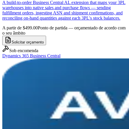
A build-to-order Business Central AL extension that maps your 3PL
warehouses into native sales and purchase flows — sending
fulfillment orders, ingesting ASN and shipment confirmations, and
reconciling on-hand quantities against each 3PL's stock balances.
A partir de $499.00
Ponto de partida — orçamentado de acordo com
o seu âmbito
Solicitar orçamento
Sob encomenda
Dynamics 365 Business Central