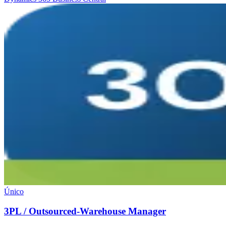
Único
3PL / Outsourced-Warehouse Manager