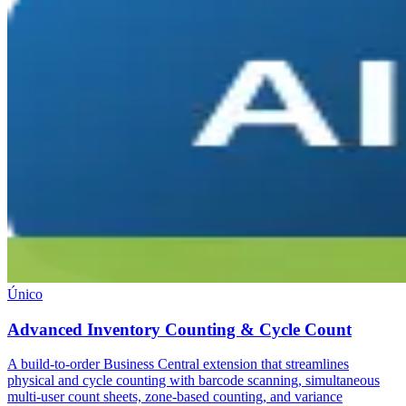
Único
Advanced Inventory Counting & Cycle Count
A build-to-order Business Central extension that streamlines
physical and cycle counting with barcode scanning, simultaneous
multi-user count sheets, zone-based counting, and variance