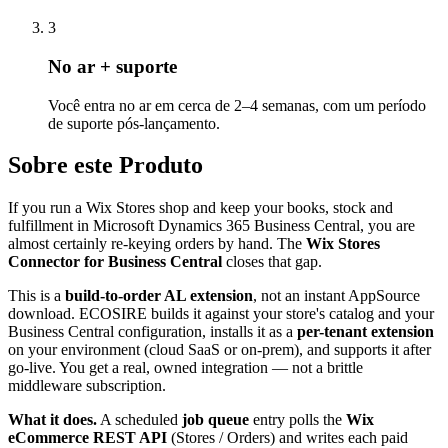
3
No ar + suporte
Você entra no ar em cerca de 2–4 semanas, com um período
de suporte pós-lançamento.
Sobre este Produto
If you run a Wix Stores shop and keep your books, stock and
fulfillment in Microsoft Dynamics 365 Business Central, you are
almost certainly re-keying orders by hand. The
Wix Stores
Connector for Business Central
closes that gap.
This is a
build-to-order AL extension
, not an instant AppSource
download. ECOSIRE builds it against your store's catalog and your
Business Central configuration, installs it as a
per-tenant extension
on your environment (cloud SaaS or on-prem), and supports it after
go-live. You get a real, owned integration — not a brittle
middleware subscription.
What it does.
A scheduled
job queue
entry polls the
Wix
eCommerce REST API
(Stores / Orders) and writes each paid