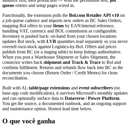
sandbox first, then production — with the permission sets,
job
queue
entries and setup pages wired in.
Functionally, the extension polls the
Bol.com Retailer API v10
on
a job-queue cadence and imports new orders as BC Sales Orders,
mapping Bol offers to your
Items
by EAN/internal reference,
handling VAT, currency and BOL commission as configurable.
Inventory is pushed back: on-hand from your chosen locations
updates Bol stock, with
LVB
quantities read separately so you never
oversell own-stock against Logistics-by-Bol. Offers and prices
publish from BC (or a staging table) to keep listings authoritative.
When you post a Warehouse Shipment or Sales Shipment, the
connector writes back
shipment and Track & Trace
to Bol and
confirms fulfilment. Returns and refunds flow back into BC as the
documents you choose (Return Order / Credit Memo) for clean
reconciliation.
Built with AL
table/page extensions
and
event subscribers
(no
base-app code modification), it survives Microsoft's monthly updates
and can optionally surface data to
Dataverse / Power Platform
.
You get the source, a documented runbook, and an ongoing support
and maintenance option. Honest lead time below.
O que você ganha