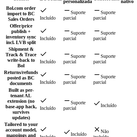
personalizada
nativo
Bol.com order
Suporte
Suporte
import to BC
Incluído
parcial
parcial
Sales Orders
Offer/price
publish +
Suporte
Suporte
inventory sync
Incluído
parcial
parcial
incl. LVB split
Shipment &
Track & Trace
Suporte
Suporte
write-back to
Incluído
parcial
parcial
Bol
Returns/refunds
Suporte
Suporte
posted as BC
Incluído
parcial
parcial
documents
Built as per-
tenant AL
extension (no
Suporte
Incluído
base-app hack,
Incluído
parcial
survives
updates)
Tailored to your
account model,
Não
Incluído
mappings and
Incluído
incluído