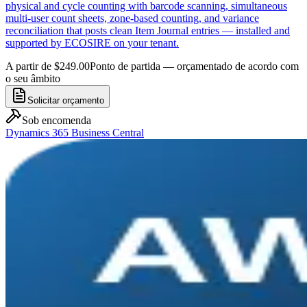
physical and cycle counting with barcode scanning, simultaneous
multi-user count sheets, zone-based counting, and variance
reconciliation that posts clean Item Journal entries — installed and
supported by ECOSIRE on your tenant.
A partir de $249.00
Ponto de partida — orçamentado de acordo com
o seu âmbito
Solicitar orçamento
Sob encomenda
Dynamics 365 Business Central