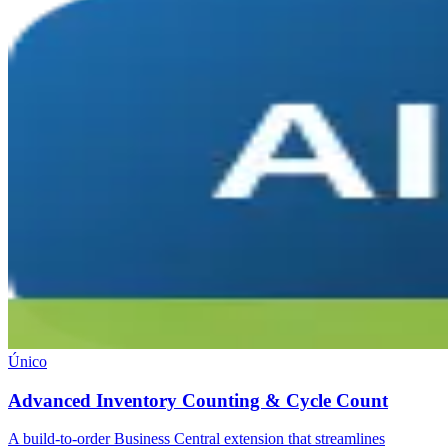
Único
Advanced Inventory Counting & Cycle Count
A build-to-order Business Central extension that streamlines