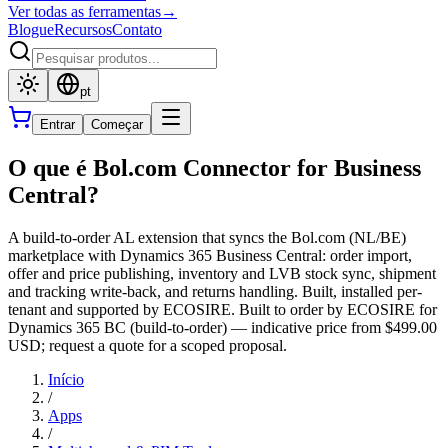
Ver todas as ferramentas
→
Blogue
Recursos
Contato
pt
Entrar
Começar
O que é Bol.com Connector for Business
Central?
A build-to-order AL extension that syncs the Bol.com (NL/BE)
marketplace with Dynamics 365 Business Central: order import,
offer and price publishing, inventory and LVB stock sync, shipment
and tracking write-back, and returns handling. Built, installed per-
tenant and supported by ECOSIRE. Built to order by ECOSIRE for
Dynamics 365 BC (build-to-order) — indicative price from $499.00
USD; request a quote for a scoped proposal.
Início
/
Apps
/