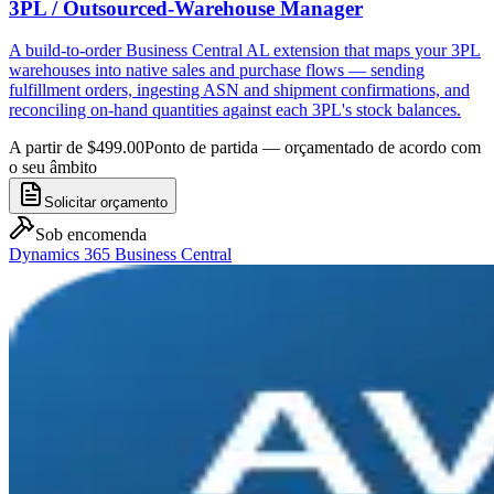
3PL / Outsourced-Warehouse Manager
A build-to-order Business Central AL extension that maps your 3PL
warehouses into native sales and purchase flows — sending
fulfillment orders, ingesting ASN and shipment confirmations, and
reconciling on-hand quantities against each 3PL's stock balances.
A partir de $499.00
Ponto de partida — orçamentado de acordo com
o seu âmbito
Solicitar orçamento
Sob encomenda
Dynamics 365 Business Central