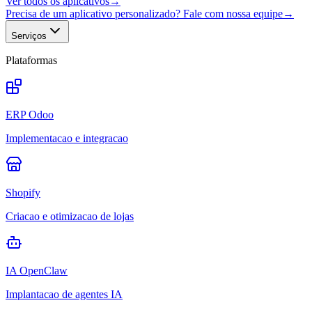
Ver todos os aplicativos
→
Precisa de um aplicativo personalizado? Fale com nossa equipe
→
Serviços
Plataformas
ERP Odoo
Implementacao e integracao
Shopify
Criacao e otimizacao de lojas
IA OpenClaw
Implantacao de agentes IA