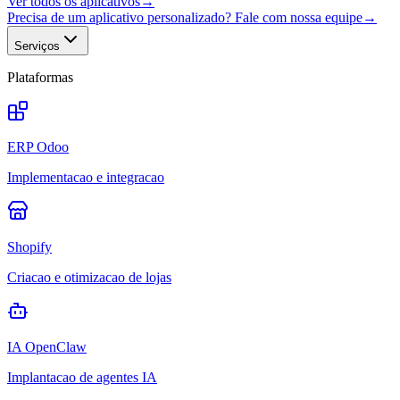
Ver todos os aplicativos
→
Precisa de um aplicativo personalizado? Fale com nossa equipe
→
Serviços
Plataformas
ERP Odoo
Implementacao e integracao
Shopify
Criacao e otimizacao de lojas
IA OpenClaw
Implantacao de agentes IA