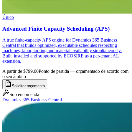
Único
Advanced Finite Capacity Scheduling (APS)
A true finite-capacity APS engine for Dynamics 365 Business
Central that builds optimized, executable schedules respecting
machines, labor, tooling and material availability simultaneously.
Built, installed and supported by ECOSIRE as a per-tenant AL
extension.
A partir de $799.00
Ponto de partida — orçamentado de acordo com
o seu âmbito
Solicitar orçamento
Sob encomenda
Dynamics 365 Business Central