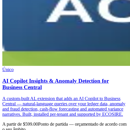
Único
AI Copilot Insights & Anomaly Detection for
Business Central
A custom-built AL extension that adds an AI Copilot to Business
Central — natural-language queries over your ledger data, anomaly
and fraud detection, cash-flow forecasting and automated variance
narratives. Built, installed per-tenant and supported by ECOSIRE.
A partir de $599.00
Ponto de partida — orçamentado de acordo com
o seu âmbito