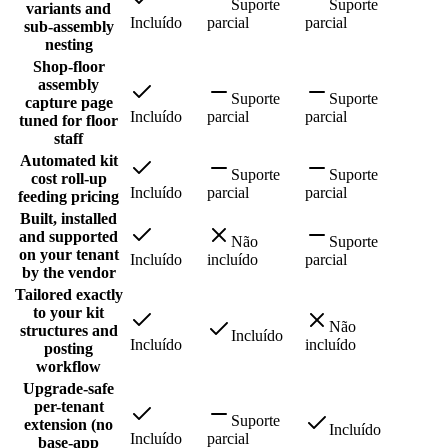
Suporte
Suporte
variants and
Incluído
parcial
parcial
sub-assembly
nesting
Shop-floor
assembly
Suporte
Suporte
capture page
Incluído
parcial
parcial
tuned for floor
staff
Automated kit
Suporte
Suporte
cost roll-up
Incluído
parcial
parcial
feeding pricing
Built, installed
and supported
Não
Suporte
on your tenant
Incluído
incluído
parcial
by the vendor
Tailored exactly
to your kit
Não
structures and
Incluído
Incluído
incluído
posting
workflow
Upgrade-safe
per-tenant
Suporte
extension (no
Incluído
Incluído
parcial
base-app