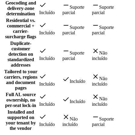
Geocoding and
Suporte
Suporte
delivery-zone
Incluído
parcial
parcial
determination
Residential vs.
commercial +
Suporte
Suporte
carrier-
Incluído
parcial
parcial
surcharge flags
Duplicate-
customer
Suporte
Não
detection on
Incluído
parcial
incluído
standardized
addresses
Tailored to your
carriers, regions
Não
Incluído
and document
Incluído
incluído
pages
Full AL source
Não
ownership, no
Incluído
Incluído
incluído
per-seat lock-in
Installed and
supported on
Não
Suporte
your tenant by
Incluído
incluído
parcial
the vendor