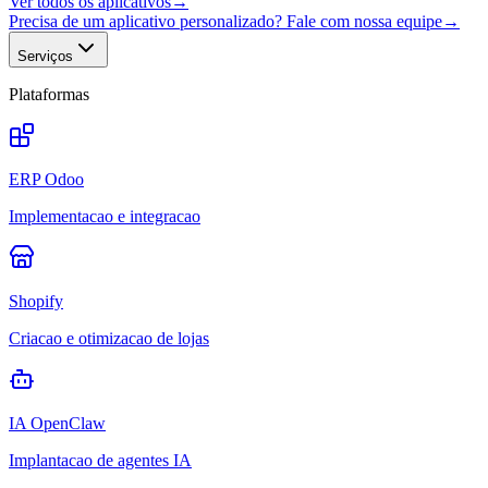
Ver todos os aplicativos
→
Precisa de um aplicativo personalizado? Fale com nossa equipe
→
Serviços
Plataformas
ERP Odoo
Implementacao e integracao
Shopify
Criacao e otimizacao de lojas
IA OpenClaw
Implantacao de agentes IA