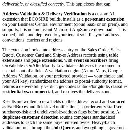
deliverable, or classified correctly
. This app closes that gap.
Address Validation & Delivery Verification
is a custom AL
extension that ECOSIRE builds, installs as a
per-tenant extension
on your Business Central environment (cloud SaaS or on-prem), and
supports. It is not an instant Microsoft AppSource download — it is
scoped, built, and deployed to your tenant so it fits your address
conventions, carriers and regions.
The extension hooks into address entry on the Sales Order, Sales
Quote, Customer Card and Ship-to Address records using
table
extensions
and
page extensions
, with
event subscribers
firing
OnValidate / OnAfterModify to validate addresses the moment a
user tabs out of a field. A validation engine (Azure Maps, Google
Address Validation, or your preferred provider — your choice and
your API key) standardizes the address to postal-authority format,
returns a deliverability verdict, geocodes latitude/longitude, classifies
residential vs. commercial
, and resolves the delivery zone.
Results are written to new fields on the address record and surfaced
as
FactBoxes
and field-level notifications, so order-entry staff see
surcharge-risk and undeliverable-address flags before posting. A
duplicate-customer detection
routine compares standardized
addresses to catch the same buyer entered twice. Heavy/batch
validation runs through the
Job Queue
, and everything is governed