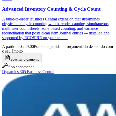
Advanced Inventory Counting & Cycle Count
A build-to-order Business Central extension that streamlines
physical and cycle counting with barcode scanning, simultaneous
multi-user count sheets, zone-based counting, and variance
reconciliation that posts clean Item Journal entries — installed and
supported by ECOSIRE on your tenant.
A partir de $249.00
Ponto de partida — orçamentado de acordo com
o seu âmbito
Solicitar orçamento
Sob encomenda
Dynamics 365 Business Central