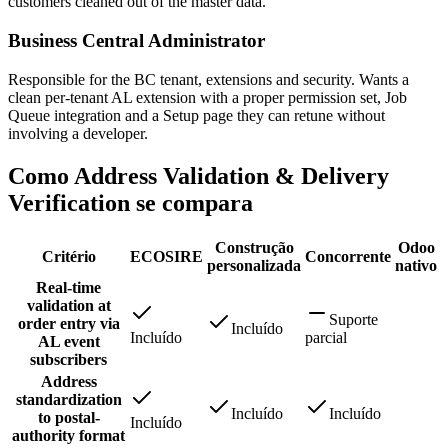
customers cleaned out of the master data.
Business Central Administrator
Responsible for the BC tenant, extensions and security. Wants a
clean per-tenant AL extension with a proper permission set, Job
Queue integration and a Setup page they can retune without
involving a developer.
Como Address Validation & Delivery
Verification se compara
Construção
Odoo
Critério
ECOSIRE
Concorrente
personalizada
nativo
Real-time
validation at
Suporte
order entry via
Incluído
Incluído
parcial
AL event
subscribers
Address
standardization
Incluído
Incluído
to postal-
Incluído
authority format