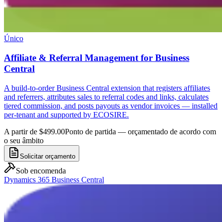
Único
Affiliate & Referral Management for Business
Central
A build-to-order Business Central extension that registers affiliates
and referrers, attributes sales to referral codes and links, calculates
tiered commission, and posts payouts as vendor invoices — installed
per-tenant and supported by ECOSIRE.
A partir de $499.00
Ponto de partida — orçamentado de acordo com
o seu âmbito
Solicitar orçamento
Sob encomenda
Dynamics 365 Business Central