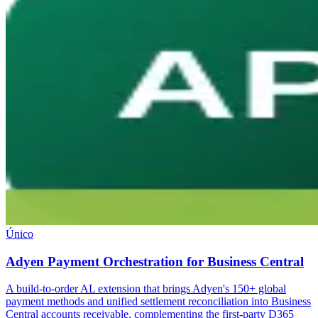
Único
Adyen Payment Orchestration for Business Central
A build-to-order AL extension that brings Adyen's 150+ global
payment methods and unified settlement reconciliation into Business
Central accounts receivable, complementing the first-party D365