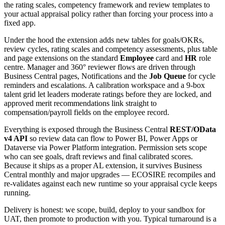
the rating scales, competency framework and review templates to
your actual appraisal policy rather than forcing your process into a
fixed app.
Under the hood the extension adds new tables for goals/OKRs,
review cycles, rating scales and competency assessments, plus table
and page extensions on the standard
Employee
card and
HR
role
centre. Manager and 360° reviewer flows are driven through
Business Central pages, Notifications and the
Job Queue
for cycle
reminders and escalations. A calibration workspace and a 9-box
talent grid let leaders moderate ratings before they are locked, and
approved merit recommendations link straight to
compensation/payroll fields on the employee record.
Everything is exposed through the Business Central
REST/OData
v4 API
so review data can flow to Power BI, Power Apps or
Dataverse via Power Platform integration. Permission sets scope
who can see goals, draft reviews and final calibrated scores.
Because it ships as a proper AL extension, it survives Business
Central monthly and major upgrades — ECOSIRE recompiles and
re-validates against each new runtime so your appraisal cycle keeps
running.
Delivery is honest: we scope, build, deploy to your sandbox for
UAT, then promote to production with you. Typical turnaround is a