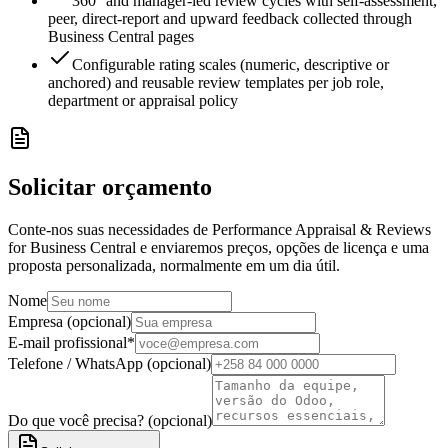
360° and manager-led review cycles with self-assessment,
peer, direct-report and upward feedback collected through
Business Central pages
Configurable rating scales (numeric, descriptive or
anchored) and reusable review templates per job role,
department or appraisal policy
Solicitar orçamento
Conte-nos suas necessidades de Performance Appraisal & Reviews
for Business Central e enviaremos preços, opções de licença e uma
proposta personalizada, normalmente em um dia útil.
Nome
Empresa (opcional)
E-mail profissional
*
Telefone / WhatsApp (opcional)
Do que você precisa? (opcional)