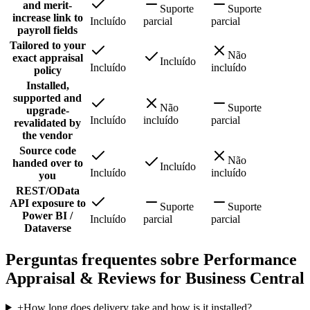
and merit-
Suporte
Suporte
increase link to
Incluído
parcial
parcial
payroll fields
Tailored to your
Não
exact appraisal
Incluído
Incluído
incluído
policy
Installed,
supported and
Não
Suporte
upgrade-
Incluído
incluído
parcial
revalidated by
the vendor
Source code
Não
handed over to
Incluído
Incluído
incluído
you
REST/OData
API exposure to
Suporte
Suporte
Power BI /
Incluído
parcial
parcial
Dataverse
Perguntas frequentes sobre Performance
Appraisal & Reviews for Business Central
+
How long does delivery take and how is it installed?