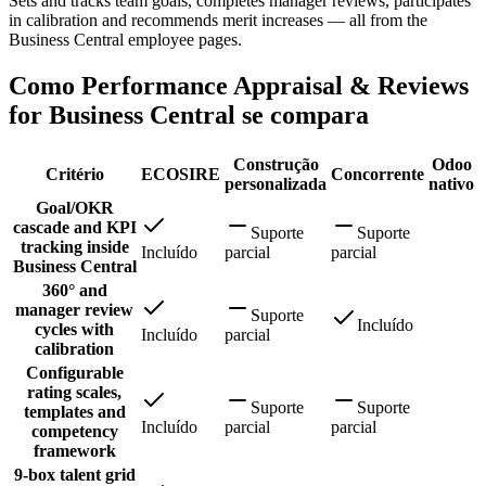
Sets and tracks team goals, completes manager reviews, participates
in calibration and recommends merit increases — all from the
Business Central employee pages.
Como Performance Appraisal & Reviews
for Business Central se compara
Construção
Odoo
Critério
ECOSIRE
Concorrente
personalizada
nativo
Goal/OKR
cascade and KPI
Suporte
Suporte
tracking inside
Incluído
parcial
parcial
Business Central
360° and
manager review
Suporte
Incluído
cycles with
Incluído
parcial
calibration
Configurable
rating scales,
Suporte
Suporte
templates and
Incluído
parcial
parcial
competency
framework
9-box talent grid