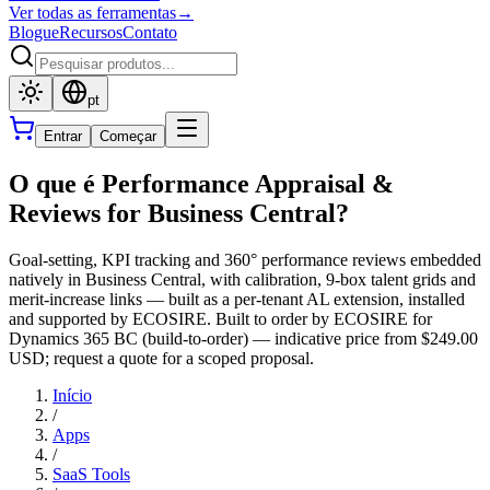
Ver todas as ferramentas
→
Blogue
Recursos
Contato
pt
Entrar
Começar
O que é Performance Appraisal &
Reviews for Business Central?
Goal-setting, KPI tracking and 360° performance reviews embedded
natively in Business Central, with calibration, 9-box talent grids and
merit-increase links — built as a per-tenant AL extension, installed
and supported by ECOSIRE. Built to order by ECOSIRE for
Dynamics 365 BC (build-to-order) — indicative price from $249.00
USD; request a quote for a scoped proposal.
Início
/
Apps
/
SaaS Tools