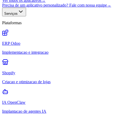
Ver todos os aplicativos
→
Precisa de um aplicativo personalizado? Fale com nossa equipe
→
Serviços
Plataformas
ERP Odoo
Implementacao e integracao
Shopify
Criacao e otimizacao de lojas
IA OpenClaw
Implantacao de agentes IA