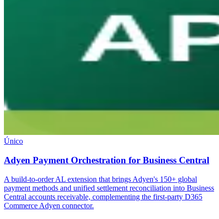
Único
Adyen Payment Orchestration for Business Central
A build-to-order AL extension that brings Adyen's 150+ global
payment methods and unified settlement reconciliation into Business
Central accounts receivable, complementing the first-party D365
Commerce Adyen connector.