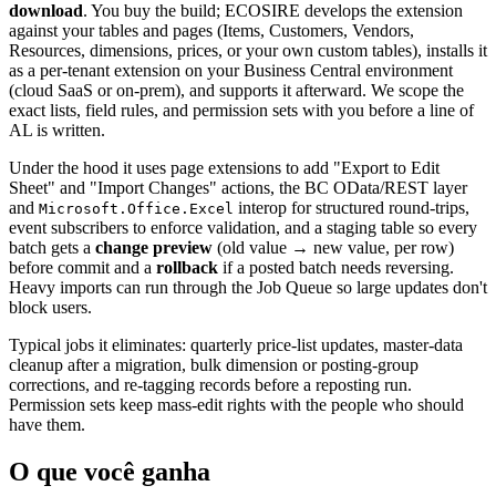
download
. You buy the build; ECOSIRE develops the extension
against your tables and pages (Items, Customers, Vendors,
Resources, dimensions, prices, or your own custom tables), installs it
as a per-tenant extension on your Business Central environment
(cloud SaaS or on-prem), and supports it afterward. We scope the
exact lists, field rules, and permission sets with you before a line of
AL is written.
Under the hood it uses page extensions to add "Export to Edit
Sheet" and "Import Changes" actions, the BC OData/REST layer
and
interop for structured round-trips,
Microsoft.Office.Excel
event subscribers to enforce validation, and a staging table so every
batch gets a
change preview
(old value → new value, per row)
before commit and a
rollback
if a posted batch needs reversing.
Heavy imports can run through the Job Queue so large updates don't
block users.
Typical jobs it eliminates: quarterly price-list updates, master-data
cleanup after a migration, bulk dimension or posting-group
corrections, and re-tagging records before a reposting run.
Permission sets keep mass-edit rights with the people who should
have them.
O que você ganha