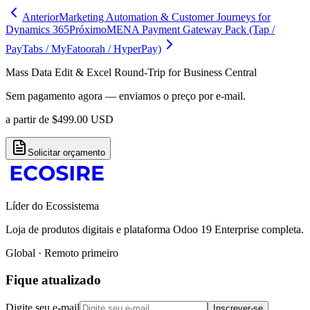
Anterior
Marketing Automation & Customer Journeys for
Dynamics 365
Próximo
MENA Payment Gateway Pack (Tap /
PayTabs / MyFatoorah / HyperPay)
Mass Data Edit & Excel Round-Trip for Business Central
Sem pagamento agora — enviamos o preço por e-mail.
a partir de
$
499.00
USD
Solicitar orçamento
Líder do Ecossistema
Loja de produtos digitais e plataforma Odoo 19 Enterprise completa.
Global · Remoto primeiro
Fique atualizado
Digite seu e-mail
Inscrever-se