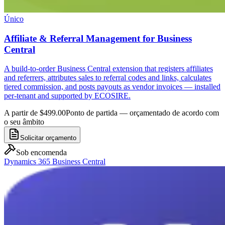
Único
Affiliate & Referral Management for Business
Central
A build-to-order Business Central extension that registers affiliates
and referrers, attributes sales to referral codes and links, calculates
tiered commission, and posts payouts as vendor invoices — installed
per-tenant and supported by ECOSIRE.
A partir de $499.00
Ponto de partida — orçamentado de acordo com
o seu âmbito
Solicitar orçamento
Sob encomenda
Dynamics 365 Business Central