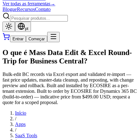
Ver todas as ferramentas
→
Blogue
Recursos
Contato
pt
Entrar
Começar
O que é Mass Data Edit & Excel Round-
Trip for Business Central?
Bulk-edit BC records via Excel export and validated re-import —
fast price updates, master-data cleanup, and reposting, with change
preview and rollback. Built and installed by ECOSIRE as a per-
tenant extension. Built to order by ECOSIRE for Dynamics 365 BC
(build-to-order) — indicative price from $499.00 USD; request a
quote for a scoped proposal.
Início
/
Apps
/
SaaS Tools