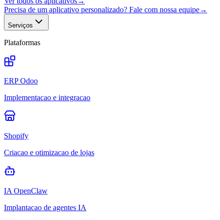
Ver todos os aplicativos
→
Precisa de um aplicativo personalizado? Fale com nossa equipe
→
Serviços
Plataformas
ERP Odoo
Implementacao e integracao
Shopify
Criacao e otimizacao de lojas
IA OpenClaw
Implantacao de agentes IA