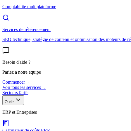
Comptabilite multiplateforme
Services de référencement
SEO technique, stratégie de contenu et optimisation des moteurs de r
Besoin d'aide ?
Parlez a notre equipe
Commencer
→
Voir tous les services
→
Secteurs
Tarifs
Outils
ERP et Entreprises
Calculateur de coûts ERP