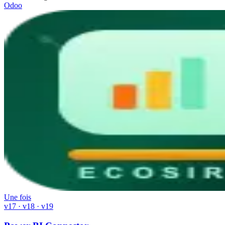
Odoo
Une fois
v17 · v18 · v19