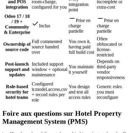
and POS
room-charge,
incomplete or
integration
integration
configured for you
extra-cost
point
Odoo 17 / 18
Prise en
Prise en
/ 19 +
Inclus
charge
charge
Community
partielle
partielle
& Enterprise
Often
Full commented
You own it,
Ownership of
obfuscated or
source handed
having paid
source code
license-
over
full build cost
restricted
Depends on
Post-launch
Included support
You maintain
third-party
support and
window + optional
it yourself
vendor
updates
maintenance
responsiveness
Configured
Role-based
You design
Generic roles
ir.model.access.csv
security for
and test all
you must
+ record rules per
hotel teams
access rules
reconfigure
role
Foire aux questions sur Hotel Property
Management System (PMS)