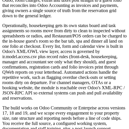
Odoo, room charges, extras and taxes post straight to a guest folio
that reconciles into Odoo Accounting as invoices and payments,
giving owners a single source of truth from the reservation grid
down to the general ledger.
Operationally, housekeeping gets its own status board and task
assignments so rooms move from dirty to clean to inspected without
spreadsheets or radios, and Restaurant/POS orders can be charged to
the in-house guest's room so the bar tab, spa and dinner all land on
one folio at checkout. Every list, form and calendar view is built in
Odoo's XML/OWL view layer, access is governed by
ir.model.access.csv plus record rules (front-desk, housekeeping,
manager and accountant see only what they should), and guest
confirmations, registration cards and folio invoices print through
QWeb reports on your letterhead. Automated actions handle the
repetitive work, such as flagging overdue check-outs or setting
rooms dirty on departure. For channel managers, OTAs or a
booking website, the module is reachable over Odoo's XML-RPC /
JSON-RPC API so external systems can push and pull availability
and reservations.
The build works on Odoo Community or Enterprise across versions
17, 18 and 19, and we scope every engagement to your property
size, rate structure and reporting needs before a line of code ships.
You receive the full source, a configured working system,
documentation and staff training, plus a post-launch support