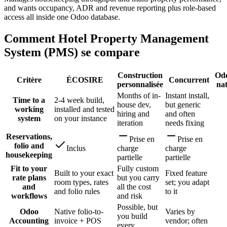
and wants occupancy, ADR and revenue reporting plus role-based
access all inside one Odoo database.
Comment Hotel Property Management
System (PMS) se compare
Construction
Od
Critère
ÉCOSIRE
Concurrent
personnalisée
nat
Months of in-
Instant install,
Time to a
2-4 week build,
house dev,
but generic
working
installed and tested
hiring and
and often
system
on your instance
iteration
needs fixing
Reservations,
Prise en
Prise en
folio and
Inclus
charge
charge
housekeeping
partielle
partielle
Fit to your
Fully custom
Built to your exact
Fixed feature
rate plans
but you carry
room types, rates
set; you adapt
and
all the cost
and folio rules
to it
workflows
and risk
Possible, but
Odoo
Native folio-to-
Varies by
you build
Accounting
invoice + POS
vendor; often
every