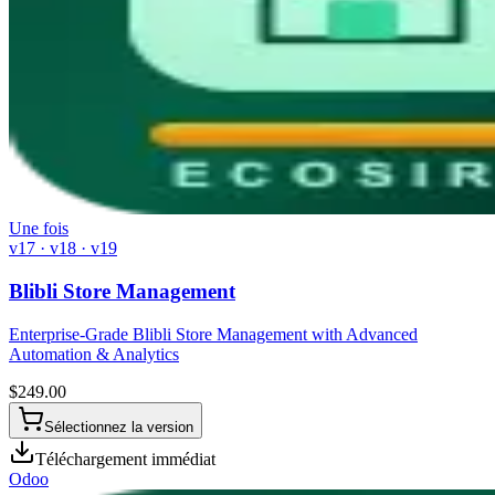
Une fois
v17 · v18 · v19
Blibli Store Management
Enterprise-Grade Blibli Store Management with Advanced
Automation & Analytics
$
249.00
Sélectionnez la version
Téléchargement immédiat
Odoo