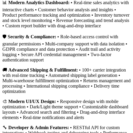
📊
Modern Analytics Dashboard:
• Real-time sales analytics with
interactive charts • Customer behavior analysis and insights •
Product performance tracking and optimization • Inventory turnover
and stock level monitoring • Revenue forecasting and trend analysis
• Custom report builder with drag-and-drop interface
🛡️
Security & Compliance:
• Role-based access control with
granular permissions • Multi-company support with data isolation •
GDPR compliance and data protection • Audit trail and activity
logging • Secure API credential management • Two-factor
authentication support
🚚
Advanced Shipping & Fulfillment:
• 100+ carrier integration
with real-time tracking • Automated shipping label generation •
Multi-warehouse fulfillment optimization • Returns management and
processing • International shipping compliance • Delivery time
optimization
🎨
Modern UI/UX Design:
• Responsive design with mobile
optimization • Dark/Light theme support • Customizable dashboard
layouts • Advanced search and filtering • Drag-and-drop interface
elements • Real-time notifications and alerts
🔧
Developer & Admin Features:
• RESTful API for custom
integrations • Webhook testing and debugging tools • Performance