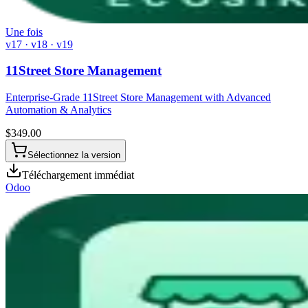
Une fois
v17 · v18 · v19
11Street Store Management
Enterprise-Grade 11Street Store Management with Advanced
Automation & Analytics
$
349.00
Sélectionnez la version
Téléchargement immédiat
Odoo