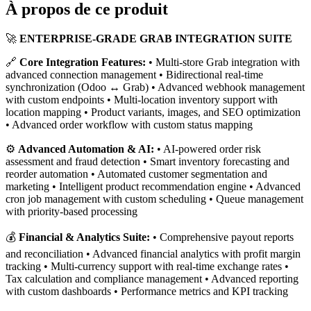
À propos de ce produit
🚀
ENTERPRISE-GRADE GRAB INTEGRATION SUITE
🔗
Core Integration Features:
• Multi-store Grab integration with
advanced connection management • Bidirectional real-time
synchronization (Odoo ↔ Grab) • Advanced webhook management
with custom endpoints • Multi-location inventory support with
location mapping • Product variants, images, and SEO optimization
• Advanced order workflow with custom status mapping
⚙️
Advanced Automation & AI:
• AI-powered order risk
assessment and fraud detection • Smart inventory forecasting and
reorder automation • Automated customer segmentation and
marketing • Intelligent product recommendation engine • Advanced
cron job management with custom scheduling • Queue management
with priority-based processing
💰
Financial & Analytics Suite:
• Comprehensive payout reports
and reconciliation • Advanced financial analytics with profit margin
tracking • Multi-currency support with real-time exchange rates •
Tax calculation and compliance management • Advanced reporting
with custom dashboards • Performance metrics and KPI tracking