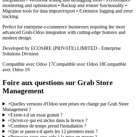
monitoring and optimization • Backup and restore functionality •
Migration tools for data import/export • Extensive logging and error
tracking
Perfect for enterprise e-commerce businesses requiring the most
advanced Grab-Odoo integration with cutting-edge features and
modern design.
Developed by ECOSIRE (PRIVATE) LIMITED - Enterprise
Solutions Division.
Compatible avec Odoo 17
Compatible avec Odoo 18
Compatible
avec Odoo 19
Foire aux questions sur Grab Store
Management
+
Quelles versions d'Odoo sont prises en charge par Grab Store
Management ?
+
Existe-t-il un essai gratuit ?
+
Qu'est-ce qui est inclus dans la licence ?
+
Combien de temps prend l'installation ?
+
Que se passe-t-il après les 12 premiers mois ?
+
Proposez-vous une aide à la mise en œuvre ?