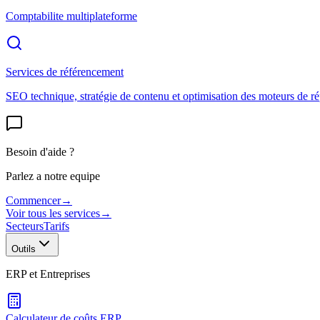
Comptabilite multiplateforme
Services de référencement
SEO technique, stratégie de contenu et optimisation des moteurs de r
Besoin d'aide ?
Parlez a notre equipe
Commencer
→
Voir tous les services
→
Secteurs
Tarifs
Outils
ERP et Entreprises
Calculateur de coûts ERP