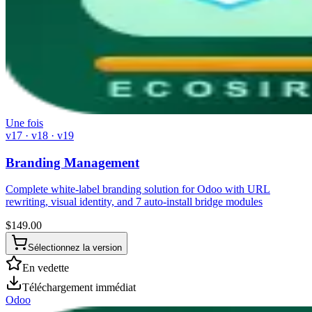
Une fois
v17 · v18 · v19
Branding Management
Complete white-label branding solution for Odoo with URL
rewriting, visual identity, and 7 auto-install bridge modules
$
149.00
Sélectionnez la version
En vedette
Téléchargement immédiat
Odoo