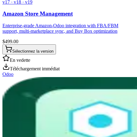
v17 · v18 · v19
Amazon Store Management
Enterprise-grade Amazon-Odoo integration with FBA/FBM
support, multi-marketplace sync, and Buy Box optimization
$
499.00
Sélectionnez la version
En vedette
Téléchargement immédiat
Odoo