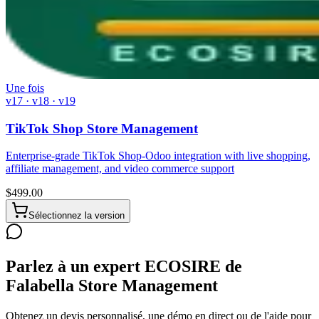
Une fois
v17 · v18 · v19
TikTok Shop Store Management
Enterprise-grade TikTok Shop-Odoo integration with live shopping,
affiliate management, and video commerce support
$
499.00
Sélectionnez la version
Parlez à un expert ECOSIRE de
Falabella Store Management
Obtenez un devis personnalisé, une démo en direct ou de l'aide pour