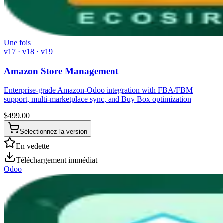
Une fois
v17 · v18 · v19
Amazon Store Management
Enterprise-grade Amazon-Odoo integration with FBA/FBM
support, multi-marketplace sync, and Buy Box optimization
$
499.00
Sélectionnez la version
En vedette
Téléchargement immédiat
Odoo