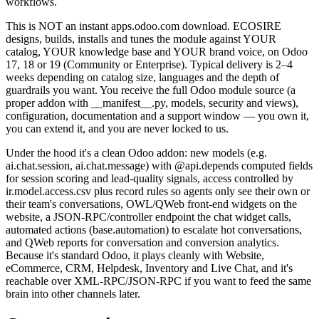
workflows.
This is NOT an instant apps.odoo.com download. ECOSIRE
designs, builds, installs and tunes the module against YOUR
catalog, YOUR knowledge base and YOUR brand voice, on Odoo
17, 18 or 19 (Community or Enterprise). Typical delivery is 2–4
weeks depending on catalog size, languages and the depth of
guardrails you want. You receive the full Odoo module source (a
proper addon with __manifest__.py, models, security and views),
configuration, documentation and a support window — you own it,
you can extend it, and you are never locked to us.
Under the hood it's a clean Odoo addon: new models (e.g.
ai.chat.session, ai.chat.message) with @api.depends computed fields
for session scoring and lead-quality signals, access controlled by
ir.model.access.csv plus record rules so agents only see their own or
their team's conversations, OWL/QWeb front-end widgets on the
website, a JSON-RPC/controller endpoint the chat widget calls,
automated actions (base.automation) to escalate hot conversations,
and QWeb reports for conversation and conversion analytics.
Because it's standard Odoo, it plays cleanly with Website,
eCommerce, CRM, Helpdesk, Inventory and Live Chat, and it's
reachable over XML-RPC/JSON-RPC if you want to feed the same
brain into other channels later.