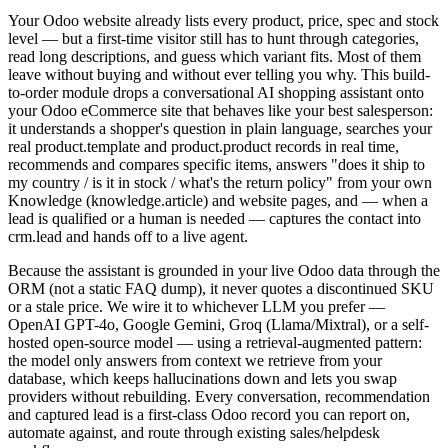
Your Odoo website already lists every product, price, spec and stock
level — but a first-time visitor still has to hunt through categories,
read long descriptions, and guess which variant fits. Most of them
leave without buying and without ever telling you why. This build-
to-order module drops a conversational AI shopping assistant onto
your Odoo eCommerce site that behaves like your best salesperson:
it understands a shopper's question in plain language, searches your
real product.template and product.product records in real time,
recommends and compares specific items, answers "does it ship to
my country / is it in stock / what's the return policy" from your own
Knowledge (knowledge.article) and website pages, and — when a
lead is qualified or a human is needed — captures the contact into
crm.lead and hands off to a live agent.
Because the assistant is grounded in your live Odoo data through the
ORM (not a static FAQ dump), it never quotes a discontinued SKU
or a stale price. We wire it to whichever LLM you prefer —
OpenAI GPT-4o, Google Gemini, Groq (Llama/Mixtral), or a self-
hosted open-source model — using a retrieval-augmented pattern:
the model only answers from context we retrieve from your
database, which keeps hallucinations down and lets you swap
providers without rebuilding. Every conversation, recommendation
and captured lead is a first-class Odoo record you can report on,
automate against, and route through existing sales/helpdesk