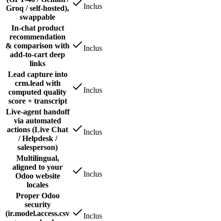
Inclus
Groq / self-hosted),
swappable
In-chat product
recommendation
& comparison with
Inclus
add-to-cart deep
links
Lead capture into
crm.lead with
Inclus
computed quality
score + transcript
Live-agent handoff
via automated
actions (Live Chat
Inclus
/ Helpdesk /
salesperson)
Multilingual,
aligned to your
Inclus
Odoo website
locales
Proper Odoo
security
(ir.model.access.csv
Inclus