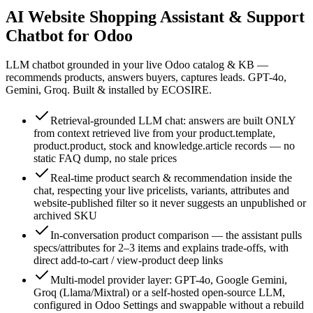
AI Website Shopping Assistant & Support
Chatbot for Odoo
LLM chatbot grounded in your live Odoo catalog & KB —
recommends products, answers buyers, captures leads. GPT-4o,
Gemini, Groq. Built & installed by ECOSIRE.
Retrieval-grounded LLM chat: answers are built ONLY
from context retrieved live from your product.template,
product.product, stock and knowledge.article records — no
static FAQ dump, no stale prices
Real-time product search & recommendation inside the
chat, respecting your live pricelists, variants, attributes and
website-published filter so it never suggests an unpublished or
archived SKU
In-conversation product comparison — the assistant pulls
specs/attributes for 2–3 items and explains trade-offs, with
direct add-to-cart / view-product deep links
Multi-model provider layer: GPT-4o, Google Gemini,
Groq (Llama/Mixtral) or a self-hosted open-source LLM,
configured in Odoo Settings and swappable without a rebuild