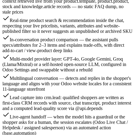
context retrieved live from your product.template, product.product,
stock and knowledge.article records — no static FAQ dump, no
stale prices
Real-time product search & recommendation inside the chat,
respecting your live pricelists, variants, attributes and website-
published filter so it never suggests an unpublished or archived SKU
In-conversation product comparison — the assistant pulls
specs/attributes for 2–3 items and explains trade-offs, with direct
add-to-cart / view-product deep links
Multi-model provider layer: GPT-4o, Google Gemini, Groq
(Llama/Mixtral) or a self-hosted open-source LLM, configured in
Odoo Settings and swappable without a rebuild
Multilingual conversation — detects and replies in the shopper's
language and aligns with your Odoo website locales for a consistent
11-language storefront
Lead capture into crm.lead: qualified shoppers are written as
first-class CRM records with source, chat transcript, product interest
and a computed lead-quality score via @api.depends
Live-agent handoff — when the model hits a guardrail or the
shopper asks for a human, the session escalates (Odoo Live Chat /
Helpdesk / assigned salesperson) via an automated action
(base.automation)