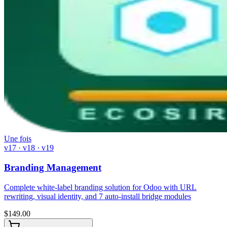
Une fois
v17 · v18 · v19
Branding Management
Complete white-label branding solution for Odoo with URL
rewriting, visual identity, and 7 auto-install bridge modules
$
149.00