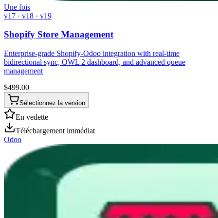
Une fois
v17 · v18 · v19
Shopify Store Management
Enterprise-grade Shopify-Odoo integration with real-time
bidirectional sync, OWL 2 dashboard, and advanced queue
management
$
499.00
Sélectionnez la version
En vedette
Téléchargement immédiat
Odoo