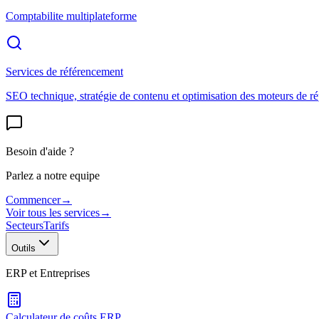
Comptabilite multiplateforme
Services de référencement
SEO technique, stratégie de contenu et optimisation des moteurs de r
Besoin d'aide ?
Parlez a notre equipe
Commencer
→
Voir tous les services
→
Secteurs
Tarifs
Outils
ERP et Entreprises
Calculateur de coûts ERP