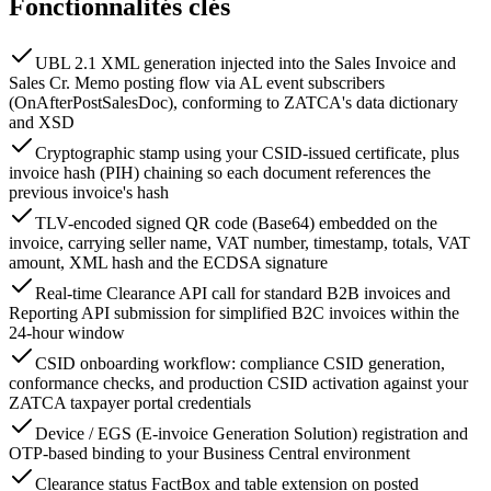
Fonctionnalités clés
UBL 2.1 XML generation injected into the Sales Invoice and
Sales Cr. Memo posting flow via AL event subscribers
(OnAfterPostSalesDoc), conforming to ZATCA's data dictionary
and XSD
Cryptographic stamp using your CSID-issued certificate, plus
invoice hash (PIH) chaining so each document references the
previous invoice's hash
TLV-encoded signed QR code (Base64) embedded on the
invoice, carrying seller name, VAT number, timestamp, totals, VAT
amount, XML hash and the ECDSA signature
Real-time Clearance API call for standard B2B invoices and
Reporting API submission for simplified B2C invoices within the
24-hour window
CSID onboarding workflow: compliance CSID generation,
conformance checks, and production CSID activation against your
ZATCA taxpayer portal credentials
Device / EGS (E-invoice Generation Solution) registration and
OTP-based binding to your Business Central environment
Clearance status FactBox and table extension on posted