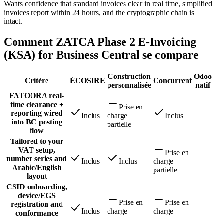
Wants confidence that standard invoices clear in real time, simplified
invoices report within 24 hours, and the cryptographic chain is
intact.
Comment ZATCA Phase 2 E-Invoicing
(KSA) for Business Central se compare
Construction
Odoo
Critère
ÉCOSIRE
Concurrent
personnalisée
natif
FATOORA real-
time clearance +
Prise en
reporting wired
Inclus
charge
Inclus
into BC posting
partielle
flow
Tailored to your
VAT setup,
Prise en
number series and
Inclus
Inclus
charge
Arabic/English
partielle
layout
CSID onboarding,
device/EGS
Prise en
Prise en
registration and
Inclus
charge
charge
conformance