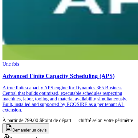
Une fois
Advanced Finite Capacity Scheduling (APS)
A true finite-capacity APS engine for Dynamics 365 Business
Central that builds optimized, executable schedules respecting
machines, labor, tooling and material availability simultaneously.
Built, installed and supported by ECOSIRE as a per-tenant AL
extension.
À partir de 799.00 $
Point de départ — chiffré selon votre périmètre
Demander un devis