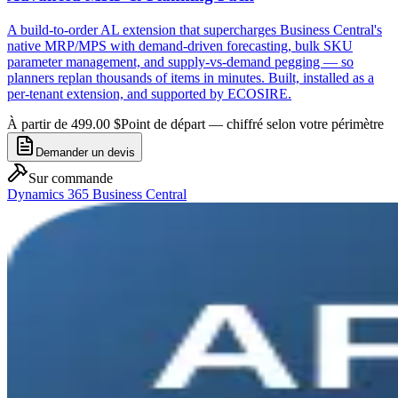
A build-to-order AL extension that supercharges Business Central's
native MRP/MPS with demand-driven forecasting, bulk SKU
parameter management, and supply-vs-demand pegging — so
planners replan thousands of items in minutes. Built, installed as a
per-tenant extension, and supported by ECOSIRE.
À partir de 499.00 $
Point de départ — chiffré selon votre périmètre
Demander un devis
Sur commande
Dynamics 365 Business Central