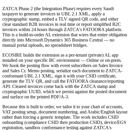
ZATCA Phase 2 (the Integration Phase) requires every Saudi
taxpayer to generate invoices in UBL 2.1 XML, apply a
cryptographic stamp, embed a TLV signed QR code, and either
clear standard B2B invoices in real time or report simplified B2C
invoices within 24 hours through ZATCA's FATOORA platform.
This is a build-to-order AL extension that wires that entire obligation
directly into Microsoft Dynamics 365 Business Central — no
manual portal uploads, no spreadsheet bridges.
ECOSIRE builds the extension as a per-tenant (private) AL app
installed on your specific BC environment — Online or on-prem.
We hook the posting flow with event subscribers on Sales Invoice
and Sales Cr. Memo posting, serialize each document to ZATCA-
conformant UBL 2.1 XML, sign it with your CSID certificate,
generate the TLV QR, and call the FATOORA clearance/reporting
API. Cleared invoices come back with the ZATCA stamp and
cryptographic UUID, which we persist against the posted document
and surface on the printed PDF/A-3.
Because this is built to order, we tailor it to your chart of accounts,
VAT posting setup, document numbering, and Arabic/English layout
rather than forcing a generic template. The work includes CSID
onboarding (compliance CSID then production CSID), device/EGS
registration, sandbox conformance testing against ZATCA's