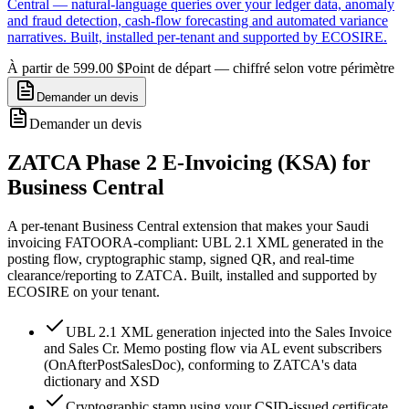
Central — natural-language queries over your ledger data, anomaly
and fraud detection, cash-flow forecasting and automated variance
narratives. Built, installed per-tenant and supported by ECOSIRE.
À partir de 599.00 $
Point de départ — chiffré selon votre périmètre
Demander un devis
Demander un devis
ZATCA Phase 2 E-Invoicing (KSA) for
Business Central
A per-tenant Business Central extension that makes your Saudi
invoicing FATOORA-compliant: UBL 2.1 XML generated in the
posting flow, cryptographic stamp, signed QR, and real-time
clearance/reporting to ZATCA. Built, installed and supported by
ECOSIRE on your tenant.
UBL 2.1 XML generation injected into the Sales Invoice
and Sales Cr. Memo posting flow via AL event subscribers
(OnAfterPostSalesDoc), conforming to ZATCA's data
dictionary and XSD
Cryptographic stamp using your CSID-issued certificate,