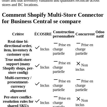
order and that inventory valuation and quantities reconcile across
stores and BC locations.
Comment Shopify Multi-Store Connector
for Business Central se compare
Construction
Odoo
Critère
ÉCOSIRE
Concurrent
personnalisée
natif
Real-time bi-
Prise en
Prise en
directional order,
Inclus
charge
charge
item, inventory &
partielle
partielle
customer sync
True multi-store
Prise en
support (many
Non
Inclus
charge
Shopify shops, per-
inclus
partielle
store config)
Multi-currency /
Prise en
Prise en
presentment-
Inclus
charge
charge
currency
partielle
partielle
alignment
Per-store conflict-
Prise en
Non
resolution rules for
Inclus
charge
inclus
shared SKUs
partielle