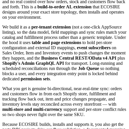
and no real control over how orders, stock and customers flow back
and forth. This is a
build-to-order AL extension
that ECOSIRE
designs around your exact store topology, then installs and operates
on your environment.
We build it as a
per-tenant extension
(not a one-click AppSource
listing), so the data model, field mappings and sync rules match your
catalog and fulfillment process rather than a generic template. Under
the hood it uses
table and page extensions
to hold per-store
configuration and external ID mappings,
event subscribers
on
Sales Order, Item and Inventory events to push changes the moment
they happen, and the
Business Central REST/OData v4 API
plus
Shopify's Admin GraphQL API
for transport. Long-running and
scheduled reconciliations run through the
Job Queue
so nothing
blocks a user, and every integration entry point is locked behind
dedicated
permission sets
.
What you get is genuine bi-directional, near-real-time sync: orders
and customers flow in from each Shopify store, fulfillment and
tracking flow back out, item and price changes propagate, and
inventory levels stay reconciled across every storefront — with
multi-store and multi-currency
support and per-store conflict rules
so two shops never fight over the same SKU.
Because ECOSIRE builds, installs and supports it, you also get the