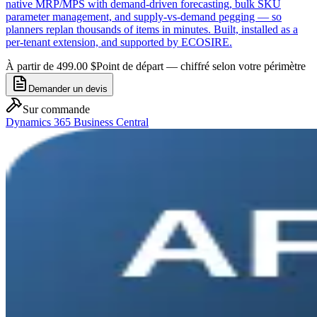
native MRP/MPS with demand-driven forecasting, bulk SKU
parameter management, and supply-vs-demand pegging — so
planners replan thousands of items in minutes. Built, installed as a
per-tenant extension, and supported by ECOSIRE.
À partir de 499.00 $
Point de départ — chiffré selon votre périmètre
Demander un devis
Sur commande
Dynamics 365 Business Central