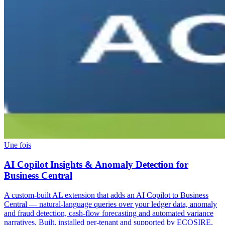
Une fois
AI Copilot Insights & Anomaly Detection for
Business Central
A custom-built AL extension that adds an AI Copilot to Business
Central — natural-language queries over your ledger data, anomaly
and fraud detection, cash-flow forecasting and automated variance
narratives. Built, installed per-tenant and supported by ECOSIRE.