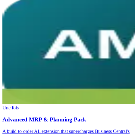
Une fois
Advanced MRP & Planning Pack
A build-to-order AL extension that supercharges Business Central's