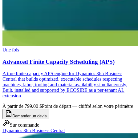
Une fois
Advanced Finite Capacity Scheduling (APS)
A true finite-capacity APS engine for Dynamics 365 Business
Central that builds optimized, executable schedules respecting
machines, labor, tooling and material availability simultaneously.
Built, installed and supported by ECOSIRE as a per-tenant AL
extension.
À partir de 799.00 $
Point de départ — chiffré selon votre périmètre
Demander un devis
Sur commande
Dynamics 365 Business Central