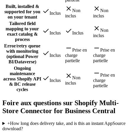
Built, installed &
Non
Non
supported for you
Inclus
inclus
inclus
on your tenant
Tailored field
mapping to your
Non
Inclus
Inclus
exact catalog &
inclus
process
Error/retry queue
Prise en
Prise en
with monitoring
Inclus
charge
charge
(optional Power
partielle
partielle
BI/Dataverse)
Ongoing
maintenance
Prise en
Non
across Shopify API
Inclus
charge
inclus
& BC release
partielle
cycles
Foire aux questions sur Shopify Multi-
Store Connector for Business Central
+
How long does delivery take, and is this an instant AppSource
download?