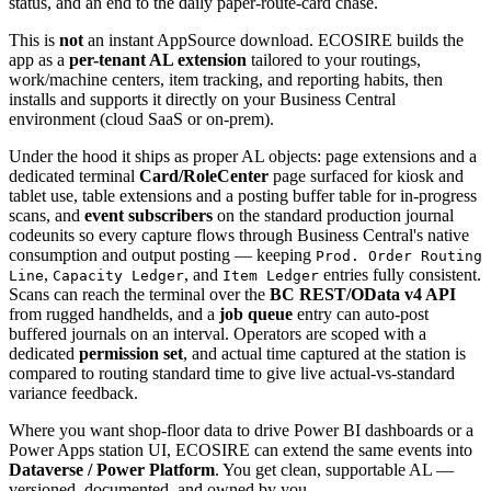
status, and an end to the daily paper-route-card chase.
This is
not
an instant AppSource download. ECOSIRE builds the
app as a
per-tenant AL extension
tailored to your routings,
work/machine centers, item tracking, and reporting habits, then
installs and supports it directly on your Business Central
environment (cloud SaaS or on-prem).
Under the hood it ships as proper AL objects: page extensions and a
dedicated terminal
Card/RoleCenter
page surfaced for kiosk and
tablet use, table extensions and a posting buffer table for in-progress
scans, and
event subscribers
on the standard production journal
codeunits so every capture flows through Business Central's native
consumption and output posting — keeping
Prod. Order Routing
,
, and
entries fully consistent.
Line
Capacity Ledger
Item Ledger
Scans can reach the terminal over the
BC REST/OData v4 API
from rugged handhelds, and a
job queue
entry can auto-post
buffered journals on an interval. Operators are scoped with a
dedicated
permission set
, and actual time captured at the station is
compared to routing standard time to give live actual-vs-standard
variance feedback.
Where you want shop-floor data to drive Power BI dashboards or a
Power Apps station UI, ECOSIRE can extend the same events into
Dataverse / Power Platform
. You get clean, supportable AL —
versioned, documented, and owned by you.