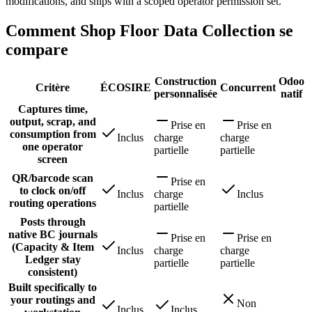
modifications, and ships with a scoped operator permission set.
Comment Shop Floor Data Collection se
compare
Construction
Odoo
Critère
ÉCOSIRE
Concurrent
personnalisée
natif
Captures time,
output, scrap, and
Prise en
Prise en
consumption from
Inclus
charge
charge
one operator
partielle
partielle
screen
QR/barcode scan
Prise en
to clock on/off
Inclus
charge
Inclus
routing operations
partielle
Posts through
native BC journals
Prise en
Prise en
(Capacity & Item
Inclus
charge
charge
Ledger stay
partielle
partielle
consistent)
Built specifically to
your routings and
Non
Inclus
Inclus