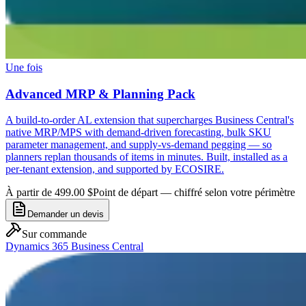
Une fois
Advanced MRP & Planning Pack
A build-to-order AL extension that supercharges Business Central's
native MRP/MPS with demand-driven forecasting, bulk SKU
parameter management, and supply-vs-demand pegging — so
planners replan thousands of items in minutes. Built, installed as a
per-tenant extension, and supported by ECOSIRE.
À partir de 499.00 $
Point de départ — chiffré selon votre périmètre
Demander un devis
Sur commande
Dynamics 365 Business Central