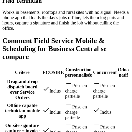
Field Technician
Works in basements, rooftops and rural sites with no signal. Needs a
phone app that loads the day's jobs offline, lets them log parts and
hours, capture a signature and finish the job without calling the
office.
Comment Field Service Mobile &
Scheduling for Business Central se
compare
Construction
Odoo
Critère
ÉCOSIRE
Concurrent
personnalisée
natif
Drag-and-drop
Prise en
Prise en
dispatch board
Inclus
charge
charge
over Service
partielle
partielle
Orders
Offline-capable
Prise en
technician mobile
Inclus
charge
Inclus
app
partielle
On-site signature
Prise en
Prise en
capture + invoice