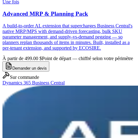
Une fois
Advanced MRP & Planning Pack
A build-to-order AL extension that supercharges Business Central's
native MRP/MPS with demand-driven forecasting, bulk SKU
parameter management, and supply-vs-demand pegging — so
planners replan thousands of items in minutes. Built, installed as a
per-tenant extension, and supported by ECOSIRE.
À partir de 499.00 $
Point de départ — chiffré selon votre périmètre
Demander un devis
Sur commande
Dynamics 365 Business Central