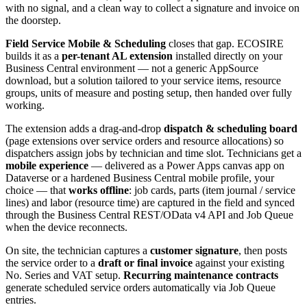
with no signal, and a clean way to collect a signature and invoice on
the doorstep.
Field Service Mobile & Scheduling
closes that gap. ECOSIRE
builds it as a
per-tenant AL extension
installed directly on your
Business Central environment — not a generic AppSource
download, but a solution tailored to your service items, resource
groups, units of measure and posting setup, then handed over fully
working.
The extension adds a drag-and-drop
dispatch & scheduling board
(page extensions over service orders and resource allocations) so
dispatchers assign jobs by technician and time slot. Technicians get a
mobile experience
— delivered as a Power Apps canvas app on
Dataverse or a hardened Business Central mobile profile, your
choice — that
works offline
: job cards, parts (item journal / service
lines) and labor (resource time) are captured in the field and synced
through the Business Central REST/OData v4 API and Job Queue
when the device reconnects.
On site, the technician captures a
customer signature
, then posts
the service order to a
draft or final invoice
against your existing
No. Series and VAT setup.
Recurring maintenance contracts
generate scheduled service orders automatically via Job Queue
entries.