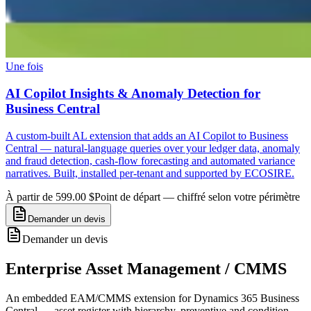
Une fois
AI Copilot Insights & Anomaly Detection for
Business Central
A custom-built AL extension that adds an AI Copilot to Business
Central — natural-language queries over your ledger data, anomaly
and fraud detection, cash-flow forecasting and automated variance
narratives. Built, installed per-tenant and supported by ECOSIRE.
À partir de 599.00 $
Point de départ — chiffré selon votre périmètre
Demander un devis
Demander un devis
Enterprise Asset Management / CMMS
An embedded EAM/CMMS extension for Dynamics 365 Business
Central — asset register with hierarchy, preventive and condition-