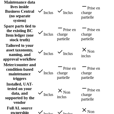
Maintenance data
lives inside
Prise en
Business Central
Inclus
Inclus
charge
(no separate
partielle
system)
Spare parts tied to
Prise en
Prise en
the existing BC
Inclus
charge
charge
Item ledger (one
partielle
partielle
stock truth)
Tailored to your
asset taxonomy,
Non
Inclus
Inclus
naming, and
inclus
approval workflow
Meter/counter and
Prise en
Prise en
condition-based
Inclus
charge
charge
maintenance
partielle
partielle
triggers
Installed, UAT-
tested on your
Prise en
Non
data, and
Inclus
charge
inclus
supported by the
partielle
vendor
Full AL source
Non
ownership
Inclus
Inclus