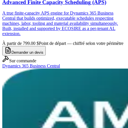
Advanced Finite Capacity Scheduling (APS)
A true finite-capacity APS engine for Dynamics 365 Business
Central that builds optimized, executable schedules respecting
machines, labor, tooling and material availability simultaneously.
Built, installed and supported by ECOSIRE as a per-tenant AL
extension.
À partir de 799.00 $
Point de départ — chiffré selon votre périmètre
Demander un devis
Sur commande
Dynamics 365 Business Central