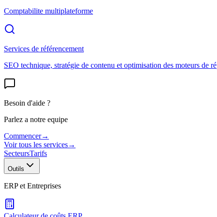
Comptabilite multiplateforme
Services de référencement
SEO technique, stratégie de contenu et optimisation des moteurs de r
Besoin d'aide ?
Parlez a notre equipe
Commencer
→
Voir tous les services
→
Secteurs
Tarifs
Outils
ERP et Entreprises
Calculateur de coûts ERP