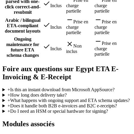
Prise en
Prise en
parsed with one-
Inclus
charge
charge
click correct-and-
partielle
partielle
resubmit
Arabic / bilingual
Prise en
Prise en
ETA-compliant
Inclus
charge
charge
document layouts
partielle
partielle
Ongoing
Prise en
maintenance for
Non
Inclus
charge
future ETA
inclus
partielle
schema changes
Foire aux questions sur Egypt ETA E-
Invoicing & E-Receipt
+
Is this an instant download from Microsoft AppSource?
+
How long does delivery take?
+
What happens with ongoing support and ETA schema updates?
+
Does it handle both B2B e-invoices and B2C e-receipts?
+
Do I need an HSM or special hardware for signing?
Modules associés