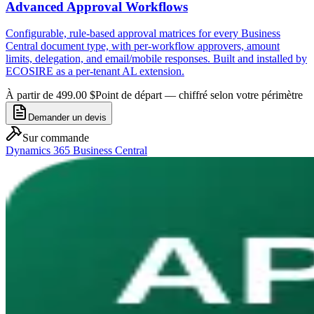
Advanced Approval Workflows
Configurable, rule-based approval matrices for every Business
Central document type, with per-workflow approvers, amount
limits, delegation, and email/mobile responses. Built and installed by
ECOSIRE as a per-tenant AL extension.
À partir de 499.00 $
Point de départ — chiffré selon votre périmètre
Demander un devis
Sur commande
Dynamics 365 Business Central