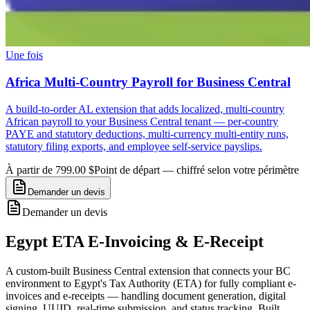
Une fois
Africa Multi-Country Payroll for Business Central
A build-to-order AL extension that adds localized, multi-country
African payroll to your Business Central tenant — per-country
PAYE and statutory deductions, multi-currency multi-entity runs,
statutory filing exports, and employee self-service payslips.
À partir de 799.00 $
Point de départ — chiffré selon votre périmètre
Demander un devis
Demander un devis
Egypt ETA E-Invoicing & E-Receipt
A custom-built Business Central extension that connects your BC
environment to Egypt's Tax Authority (ETA) for fully compliant e-
invoices and e-receipts — handling document generation, digital
signing, UUID, real-time submission, and status tracking. Built,