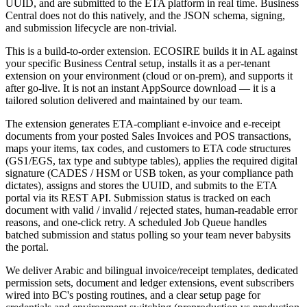
UUID, and are submitted to the ETA platform in real time. Business
Central does not do this natively, and the JSON schema, signing,
and submission lifecycle are non-trivial.
This is a build-to-order extension. ECOSIRE builds it in AL against
your specific Business Central setup, installs it as a per-tenant
extension on your environment (cloud or on-prem), and supports it
after go-live. It is not an instant AppSource download — it is a
tailored solution delivered and maintained by our team.
The extension generates ETA-compliant e-invoice and e-receipt
documents from your posted Sales Invoices and POS transactions,
maps your items, tax codes, and customers to ETA code structures
(GS1/EGS, tax type and subtype tables), applies the required digital
signature (CADES / HSM or USB token, as your compliance path
dictates), assigns and stores the UUID, and submits to the ETA
portal via its REST API. Submission status is tracked on each
document with valid / invalid / rejected states, human-readable error
reasons, and one-click retry. A scheduled Job Queue handles
batched submission and status polling so your team never babysits
the portal.
We deliver Arabic and bilingual invoice/receipt templates, dedicated
permission sets, document and ledger extensions, event subscribers
wired into BC's posting routines, and a clear setup page for