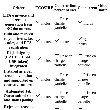
Construction
Odoo
Critère
ÉCOSIRE
Concurrent
personnalisée
natif
ETA e-invoice and
Prise en
e-receipt
Inclus
charge
Inclus
generation from
partielle
BC documents
Built and tailored
to your items, tax
Non
Inclus
Inclus
codes, and ETA
inclus
registration
Digital signing
Prise en
Prise en
(CADES, HSM /
Inclus
charge
charge
USB token)
partielle
partielle
integrated
Installed as a per-
Prise en
Prise en
tenant extension
Inclus
charge
charge
and supported on
partielle
partielle
your environment
Automated Job
Prise en
Prise en
Queue submission
Inclus
charge
charge
and status polling
partielle
partielle
Rejection reasons