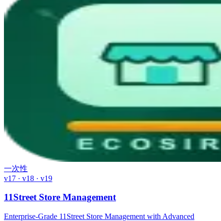
一次性
v17 · v18 · v19
11Street Store Management
Enterprise-Grade 11Street Store Management with Advanced