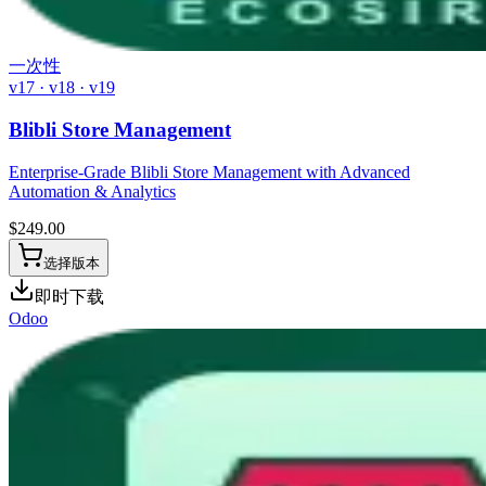
一次性
v17 · v18 · v19
Blibli Store Management
Enterprise-Grade Blibli Store Management with Advanced
Automation & Analytics
$
249.00
选择版本
即时下载
Odoo