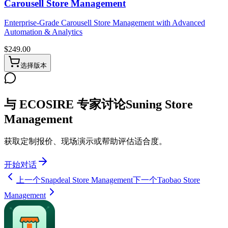
Carousell Store Management
Enterprise-Grade Carousell Store Management with Advanced
Automation & Analytics
$
249.00
选择版本
与 ECOSIRE 专家讨论Suning Store
Management
获取定制报价、现场演示或帮助评估适合度。
开始对话
上一个
Snapdeal Store Management
下一个
Taobao Store
Management