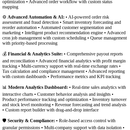
optimization • Advanced order workflow with custom status
mapping
⚙️
Advanced Automation & AI:
• AI-powered order risk
assessment and fraud detection • Smart inventory forecasting and
reorder automation • Automated customer segmentation and
marketing • Intelligent product recommendation engine • Advanced
cron job management with custom scheduling • Queue management
with priority-based processing
💰
Financial & Analytics Suite:
• Comprehensive payout reports
and reconciliation • Advanced financial analytics with profit margin
tracking • Multi-currency support with real-time exchange rates •
Tax calculation and compliance management • Advanced reporting
with custom dashboards • Performance metrics and KPI tracking
📊
Modern Analytics Dashboard:
• Real-time sales analytics with
interactive charts • Customer behavior analysis and insights •
Product performance tracking and optimization • Inventory turnover
and stock level monitoring • Revenue forecasting and trend analysis
• Custom report builder with drag-and-drop interface
🛡️
Security & Compliance:
• Role-based access control with
granular permissions • Multi-company support with data isolation •