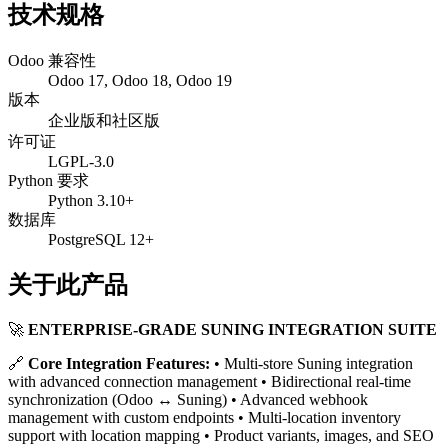
技术规格
Odoo 兼容性
Odoo 17, Odoo 18, Odoo 19
版本
企业版和社区版
许可证
LGPL-3.0
Python 要求
Python 3.10+
数据库
PostgreSQL 12+
关于此产品
🚀
ENTERPRISE-GRADE SUNING INTEGRATION SUITE
🔗
Core Integration Features:
• Multi-store Suning integration
with advanced connection management • Bidirectional real-time
synchronization (Odoo ↔ Suning) • Advanced webhook
management with custom endpoints • Multi-location inventory
support with location mapping • Product variants, images, and SEO