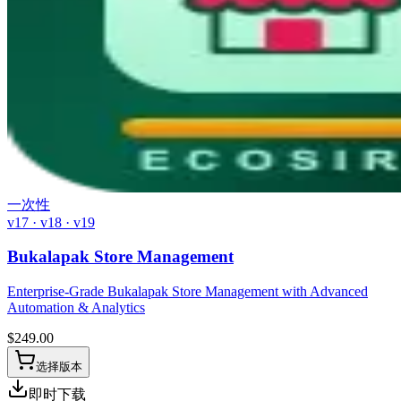
一次性
v17 · v18 · v19
Bukalapak Store Management
Enterprise-Grade Bukalapak Store Management with Advanced
Automation & Analytics
$
249.00
选择版本
即时下载