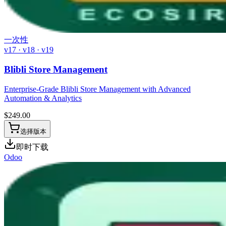
一次性
v17 · v18 · v19
Blibli Store Management
Enterprise-Grade Blibli Store Management with Advanced
Automation & Analytics
$
249.00
选择版本
即时下载
Odoo