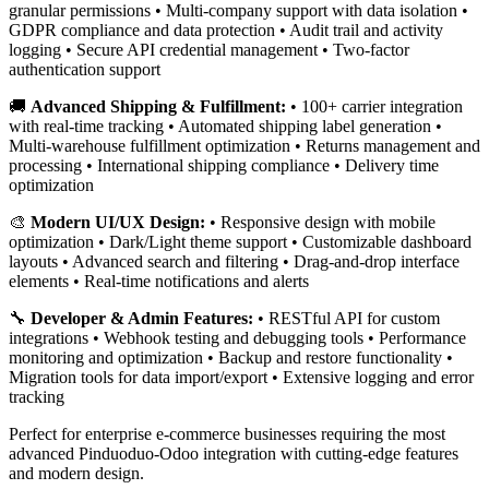
granular permissions • Multi-company support with data isolation •
GDPR compliance and data protection • Audit trail and activity
logging • Secure API credential management • Two-factor
authentication support
🚚
Advanced Shipping & Fulfillment:
• 100+ carrier integration
with real-time tracking • Automated shipping label generation •
Multi-warehouse fulfillment optimization • Returns management and
processing • International shipping compliance • Delivery time
optimization
🎨
Modern UI/UX Design:
• Responsive design with mobile
optimization • Dark/Light theme support • Customizable dashboard
layouts • Advanced search and filtering • Drag-and-drop interface
elements • Real-time notifications and alerts
🔧
Developer & Admin Features:
• RESTful API for custom
integrations • Webhook testing and debugging tools • Performance
monitoring and optimization • Backup and restore functionality •
Migration tools for data import/export • Extensive logging and error
tracking
Perfect for enterprise e-commerce businesses requiring the most
advanced Pinduoduo-Odoo integration with cutting-edge features
and modern design.