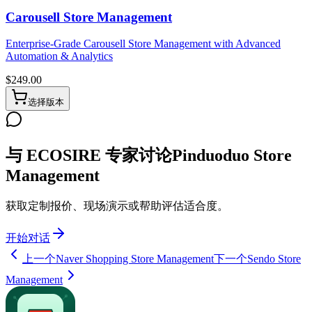
Carousell Store Management
Enterprise-Grade Carousell Store Management with Advanced
Automation & Analytics
$
249.00
选择版本
与 ECOSIRE 专家讨论Pinduoduo Store
Management
获取定制报价、现场演示或帮助评估适合度。
开始对话
上一个
Naver Shopping Store Management
下一个
Sendo Store
Management