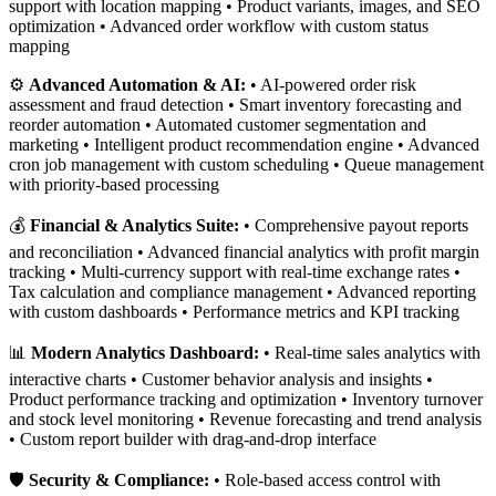
support with location mapping • Product variants, images, and SEO
optimization • Advanced order workflow with custom status
mapping
⚙️
Advanced Automation & AI:
• AI-powered order risk
assessment and fraud detection • Smart inventory forecasting and
reorder automation • Automated customer segmentation and
marketing • Intelligent product recommendation engine • Advanced
cron job management with custom scheduling • Queue management
with priority-based processing
💰
Financial & Analytics Suite:
• Comprehensive payout reports
and reconciliation • Advanced financial analytics with profit margin
tracking • Multi-currency support with real-time exchange rates •
Tax calculation and compliance management • Advanced reporting
with custom dashboards • Performance metrics and KPI tracking
📊
Modern Analytics Dashboard:
• Real-time sales analytics with
interactive charts • Customer behavior analysis and insights •
Product performance tracking and optimization • Inventory turnover
and stock level monitoring • Revenue forecasting and trend analysis
• Custom report builder with drag-and-drop interface
🛡️
Security & Compliance:
• Role-based access control with