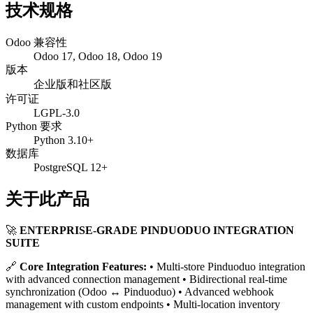
技术规格
Odoo 兼容性
Odoo 17, Odoo 18, Odoo 19
版本
企业版和社区版
许可证
LGPL-3.0
Python 要求
Python 3.10+
数据库
PostgreSQL 12+
关于此产品
🚀
ENTERPRISE-GRADE PINDUODUO INTEGRATION
SUITE
🔗
Core Integration Features:
• Multi-store Pinduoduo integration
with advanced connection management • Bidirectional real-time
synchronization (Odoo ↔ Pinduoduo) • Advanced webhook
management with custom endpoints • Multi-location inventory