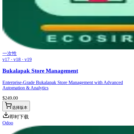
一次性
v17 · v18 · v19
Bukalapak Store Management
Enterprise-Grade Bukalapak Store Management with Advanced
Automation & Analytics
$
249.00
选择版本
即时下载
Odoo