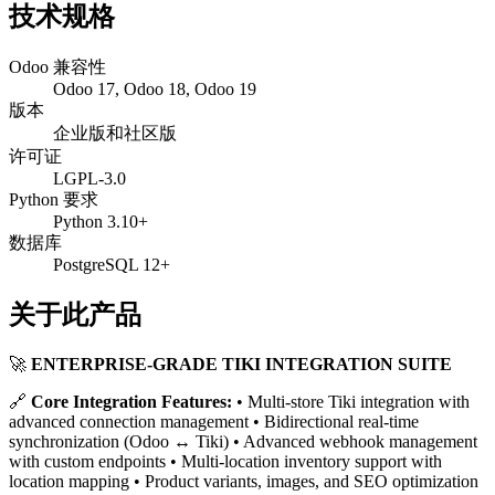
技术规格
Odoo 兼容性
Odoo 17, Odoo 18, Odoo 19
版本
企业版和社区版
许可证
LGPL-3.0
Python 要求
Python 3.10+
数据库
PostgreSQL 12+
关于此产品
🚀
ENTERPRISE-GRADE TIKI INTEGRATION SUITE
🔗
Core Integration Features:
• Multi-store Tiki integration with
advanced connection management • Bidirectional real-time
synchronization (Odoo ↔ Tiki) • Advanced webhook management
with custom endpoints • Multi-location inventory support with
location mapping • Product variants, images, and SEO optimization