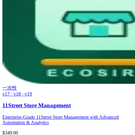
一次性
v17 · v18 · v19
11Street Store Management
Enterprise-Grade 11Street Store Management with Advanced
Automation & Analytics
$
349.00