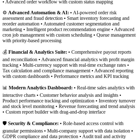
• Advanced order workflow with custom status mapping
⚙️
Advanced Automation & AI:
• AI-powered order risk
assessment and fraud detection • Smart inventory forecasting and
reorder automation • Automated customer segmentation and
marketing • Intelligent product recommendation engine • Advanced
cron job management with custom scheduling • Queue management
with priority-based processing
💰
Financial & Analytics Suite:
• Comprehensive payout reports
and reconciliation • Advanced financial analytics with profit margin
tracking • Multi-currency support with real-time exchange rates •
Tax calculation and compliance management • Advanced reporting
with custom dashboards • Performance metrics and KPI tracking
📊
Modern Analytics Dashboard:
• Real-time sales analytics with
interactive charts • Customer behavior analysis and insights •
Product performance tracking and optimization • Inventory turnover
and stock level monitoring • Revenue forecasting and trend analysis
• Custom report builder with drag-and-drop interface
🛡️
Security & Compliance:
• Role-based access control with
granular permissions • Multi-company support with data isolation •
GDPR compliance and data protection • Audit trail and activity