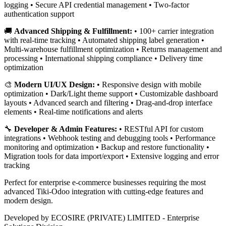
logging • Secure API credential management • Two-factor
authentication support
🚚
Advanced Shipping & Fulfillment:
• 100+ carrier integration
with real-time tracking • Automated shipping label generation •
Multi-warehouse fulfillment optimization • Returns management and
processing • International shipping compliance • Delivery time
optimization
🎨
Modern UI/UX Design:
• Responsive design with mobile
optimization • Dark/Light theme support • Customizable dashboard
layouts • Advanced search and filtering • Drag-and-drop interface
elements • Real-time notifications and alerts
🔧
Developer & Admin Features:
• RESTful API for custom
integrations • Webhook testing and debugging tools • Performance
monitoring and optimization • Backup and restore functionality •
Migration tools for data import/export • Extensive logging and error
tracking
Perfect for enterprise e-commerce businesses requiring the most
advanced Tiki-Odoo integration with cutting-edge features and
modern design.
Developed by ECOSIRE (PRIVATE) LIMITED - Enterprise