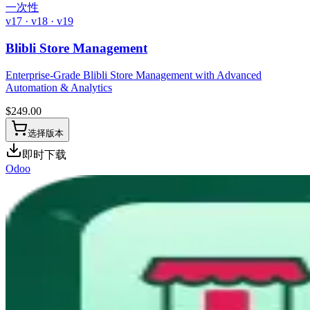
一次性
v17 · v18 · v19
Blibli Store Management
Enterprise-Grade Blibli Store Management with Advanced
Automation & Analytics
$
249.00
选择版本
即时下载
Odoo