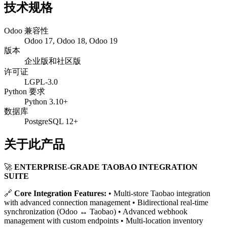
技术规格
Odoo 兼容性
Odoo 17, Odoo 18, Odoo 19
版本
企业版和社区版
许可证
LGPL-3.0
Python 要求
Python 3.10+
数据库
PostgreSQL 12+
关于此产品
🚀
ENTERPRISE-GRADE TAOBAO INTEGRATION
SUITE
🔗
Core Integration Features:
• Multi-store Taobao integration
with advanced connection management • Bidirectional real-time
synchronization (Odoo ↔ Taobao) • Advanced webhook
management with custom endpoints • Multi-location inventory