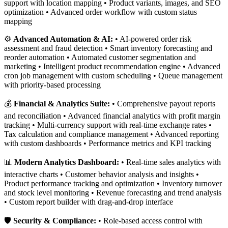
support with location mapping • Product variants, images, and SEO
optimization • Advanced order workflow with custom status
mapping
⚙️
Advanced Automation & AI:
• AI-powered order risk
assessment and fraud detection • Smart inventory forecasting and
reorder automation • Automated customer segmentation and
marketing • Intelligent product recommendation engine • Advanced
cron job management with custom scheduling • Queue management
with priority-based processing
💰
Financial & Analytics Suite:
• Comprehensive payout reports
and reconciliation • Advanced financial analytics with profit margin
tracking • Multi-currency support with real-time exchange rates •
Tax calculation and compliance management • Advanced reporting
with custom dashboards • Performance metrics and KPI tracking
📊
Modern Analytics Dashboard:
• Real-time sales analytics with
interactive charts • Customer behavior analysis and insights •
Product performance tracking and optimization • Inventory turnover
and stock level monitoring • Revenue forecasting and trend analysis
• Custom report builder with drag-and-drop interface
🛡️
Security & Compliance:
• Role-based access control with