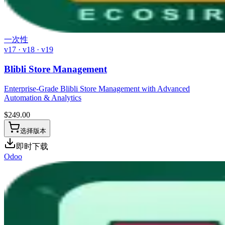
一次性
v17 · v18 · v19
Blibli Store Management
Enterprise-Grade Blibli Store Management with Advanced
Automation & Analytics
$
249.00
选择版本
即时下载
Odoo