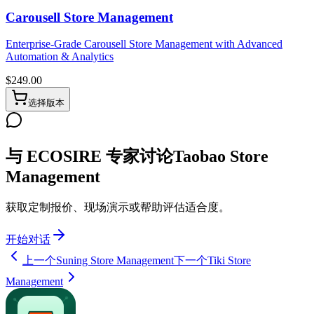
Carousell Store Management
Enterprise-Grade Carousell Store Management with Advanced
Automation & Analytics
$
249.00
选择版本
与 ECOSIRE 专家讨论Taobao Store
Management
获取定制报价、现场演示或帮助评估适合度。
开始对话
上一个
Suning Store Management
下一个
Tiki Store
Management