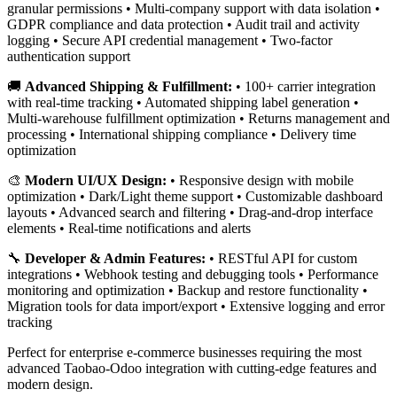
granular permissions • Multi-company support with data isolation •
GDPR compliance and data protection • Audit trail and activity
logging • Secure API credential management • Two-factor
authentication support
🚚
Advanced Shipping & Fulfillment:
• 100+ carrier integration
with real-time tracking • Automated shipping label generation •
Multi-warehouse fulfillment optimization • Returns management and
processing • International shipping compliance • Delivery time
optimization
🎨
Modern UI/UX Design:
• Responsive design with mobile
optimization • Dark/Light theme support • Customizable dashboard
layouts • Advanced search and filtering • Drag-and-drop interface
elements • Real-time notifications and alerts
🔧
Developer & Admin Features:
• RESTful API for custom
integrations • Webhook testing and debugging tools • Performance
monitoring and optimization • Backup and restore functionality •
Migration tools for data import/export • Extensive logging and error
tracking
Perfect for enterprise e-commerce businesses requiring the most
advanced Taobao-Odoo integration with cutting-edge features and
modern design.