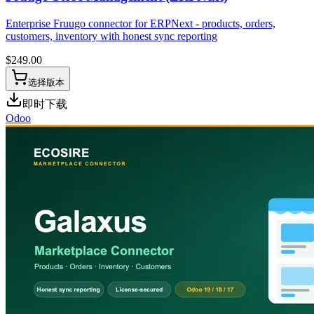
Enterprise Fruugo connector for ERPNext - products, orders,
customers, inventory with honest sync reporting
$
249.00
选择版本
即时下载
Odoo