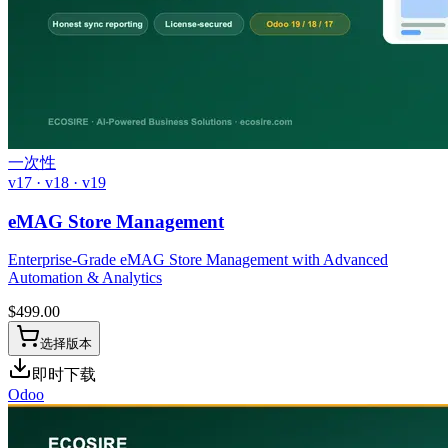
一次性
v17 · v18 · v19
eMAG Store Management
Enterprise-Grade eMAG Store Management with Advanced
Automation & Analytics
$
499.00
选择版本
即时下载
Odoo