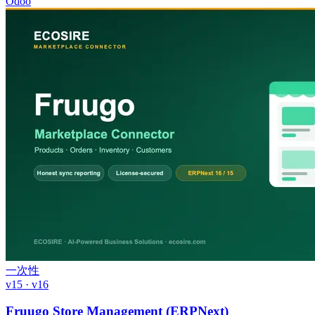
Odoo
一次性
v15 · v16
Fruugo Store Management (ERPNext)