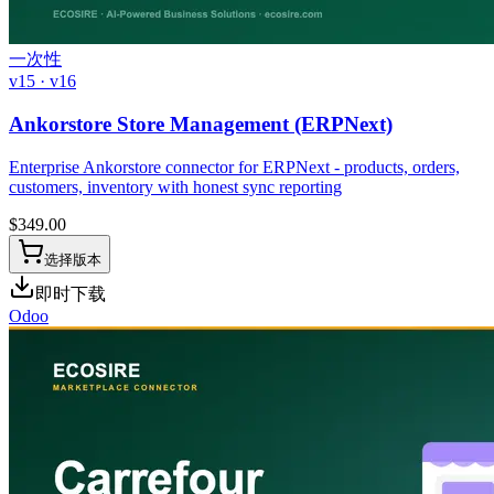
一次性
v15 · v16
Ankorstore Store Management (ERPNext)
Enterprise Ankorstore connector for ERPNext - products, orders,
customers, inventory with honest sync reporting
$
349.00
选择版本
即时下载
Odoo