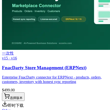
一次性
v15 · v16
FnacDarty Store Management (ERPNext)
Enterprise FnacDarty connector for ERPNext - products, orders,
customers, inventory with honest sync reporting
$
499.00
选择版本
即时下载