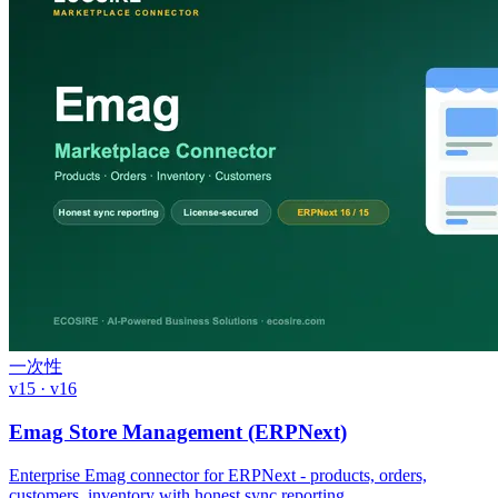
一次性
v15 · v16
Emag Store Management (ERPNext)
Enterprise Emag connector for ERPNext - products, orders,
customers, inventory with honest sync reporting