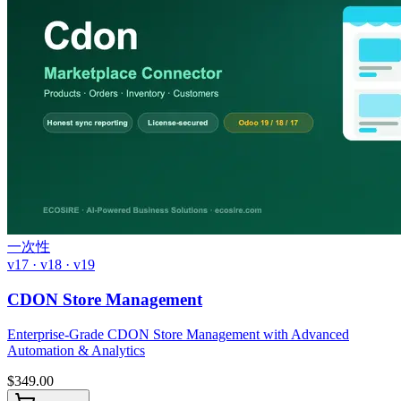
一次性
v17 · v18 · v19
CDON Store Management
Enterprise-Grade CDON Store Management with Advanced
Automation & Analytics
$
349.00