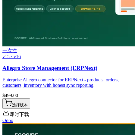
一次性
v15 · v16
Allegro Store Management (ERPNext)
Enterprise Allegro connector for ERPNext - products, orders,
customers, inventory with honest sync reporting
$
499.00
选择版本
即时下载
Odoo