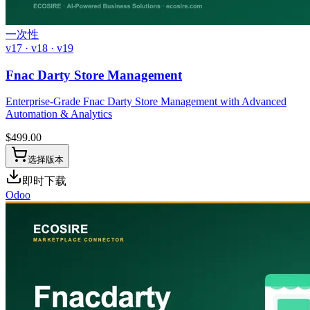
一次性
v17 · v18 · v19
Fnac Darty Store Management
Enterprise-Grade Fnac Darty Store Management with Advanced
Automation & Analytics
$
499.00
选择版本
即时下载
Odoo