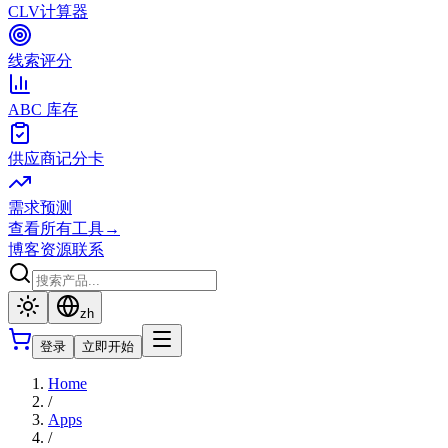
CLV计算器
线索评分
ABC 库存
供应商记分卡
需求预测
查看所有工具
→
博客
资源
联系
zh
登录
立即开始
Home
/
Apps
/