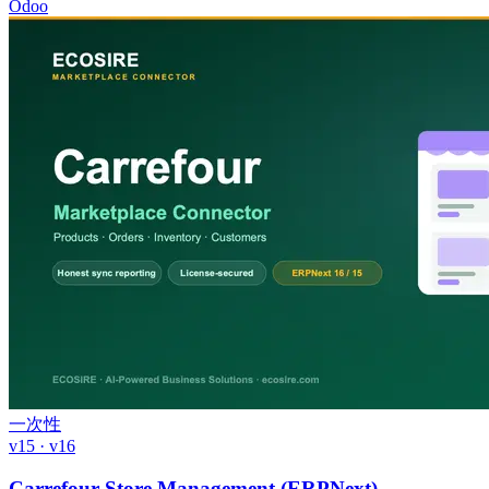
Odoo
一次性
v15 · v16
Carrefour Store Management (ERPNext)