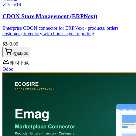
v15 · v16
CDON Store Management (ERPNext)
Enterprise CDON connector for ERPNext - products, orders,
customers, inventory with honest sync reporting
$
349.00
选择版本
即时下载
Odoo