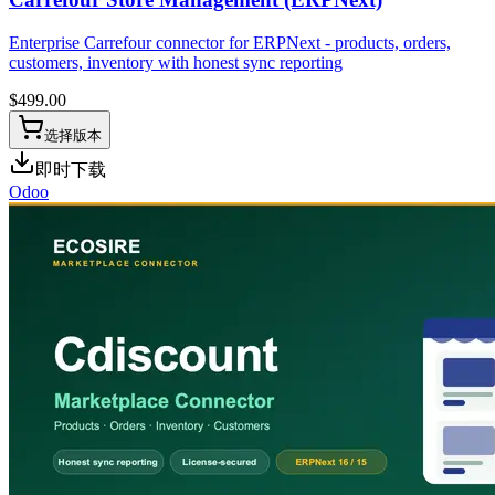
Enterprise Carrefour connector for ERPNext - products, orders,
customers, inventory with honest sync reporting
$
499.00
选择版本
即时下载
Odoo