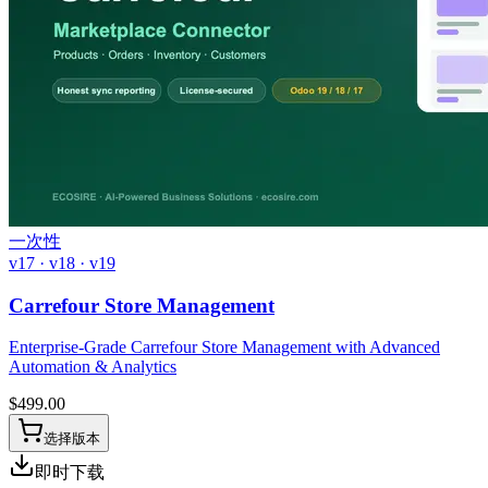
一次性
v17 · v18 · v19
Carrefour Store Management
Enterprise-Grade Carrefour Store Management with Advanced
Automation & Analytics
$
499.00
选择版本
即时下载