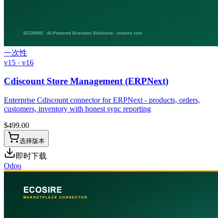
一次性
v15 · v16
Cdiscount Store Management (ERPNext)
Enterprise Cdiscount connector for ERPNext - products, orders,
customers, inventory with honest sync reporting
$
499.00
选择版本
即时下载
Odoo