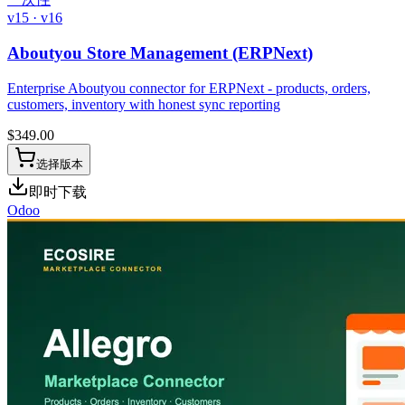
v15 · v16
Aboutyou Store Management (ERPNext)
Enterprise Aboutyou connector for ERPNext - products, orders,
customers, inventory with honest sync reporting
$
349.00
选择版本
即时下载
Odoo