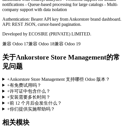
notifications - Queue-based processing for large catalogs - Multi-
company support with data isolation
Authentication: Bearer API key from Ankorstore brand dashboard.
API: REST JSON, cursor-based pagination.
Developed by ECOSIRE (PRIVATE) LIMITED.
兼容 Odoo 17
兼容 Odoo 18
兼容 Odoo 19
关于Ankorstore Store Management的常
见问题
+
Ankorstore Store Management 支持哪些 Odoo 版本？
+
有免费试用吗？
+
许可证中包含什么？
+
安装需要多长时间？
+
前 12 个月后会发生什么？
+
你们提供实施帮助吗？
相关模块