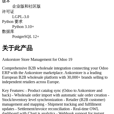
版本
企业版和社区版
许可证
LGPL-3.0
Python 要求
Python 3.10+
数据库
PostgreSQL 12+
关于此产品
Ankorstore Store Management for Odoo 19
Comprehensive B2B wholesale integration connecting your Odoo
ERP with the Ankorstore marketplace. Ankorstore is a leading
European B2B wholesale platform with 30,000+ brands selling to
independent retailers across Europe.
Key Features: - Product catalog sync (Odoo to Ankorstore and
back) - Wholesale order import with automatic sale order creation -
Stock/inventory level synchronization - Retailer (B2B customer)
management and mapping - Shipment tracking and fulfillment
updates - Settlement/invoice reconciliation - Real-time OWL
dashboard with Chart.js analytics - Webhook support for instant