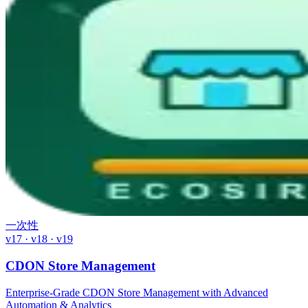
一次性
v17 · v18 · v19
CDON Store Management
Enterprise-Grade CDON Store Management with Advanced
Automation & Analytics