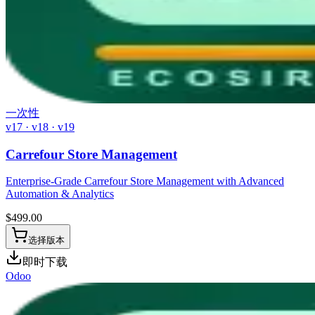
一次性
v17 · v18 · v19
Carrefour Store Management
Enterprise-Grade Carrefour Store Management with Advanced
Automation & Analytics
$
499.00
选择版本
即时下载
Odoo