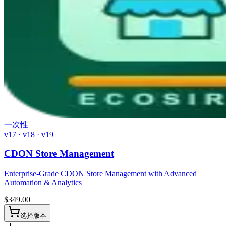
一次性
v17 · v18 · v19
CDON Store Management
Enterprise-Grade CDON Store Management with Advanced
Automation & Analytics
$
349.00
选择版本