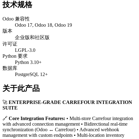
技术规格
Odoo 兼容性
Odoo 17, Odoo 18, Odoo 19
版本
企业版和社区版
许可证
LGPL-3.0
Python 要求
Python 3.10+
数据库
PostgreSQL 12+
关于此产品
🚀
ENTERPRISE-GRADE CARREFOUR INTEGRATION
SUITE
🔗
Core Integration Features:
• Multi-store Carrefour integration
with advanced connection management • Bidirectional real-time
synchronization (Odoo ↔ Carrefour) • Advanced webhook
management with custom endpoints • Multi-location inventory