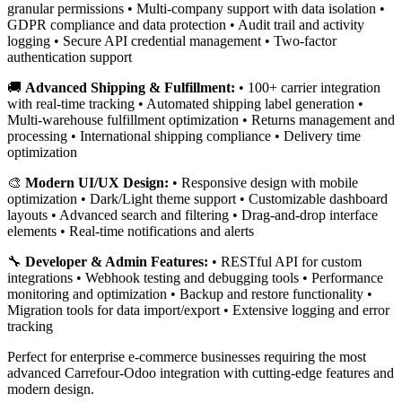
granular permissions • Multi-company support with data isolation •
GDPR compliance and data protection • Audit trail and activity
logging • Secure API credential management • Two-factor
authentication support
🚚
Advanced Shipping & Fulfillment:
• 100+ carrier integration
with real-time tracking • Automated shipping label generation •
Multi-warehouse fulfillment optimization • Returns management and
processing • International shipping compliance • Delivery time
optimization
🎨
Modern UI/UX Design:
• Responsive design with mobile
optimization • Dark/Light theme support • Customizable dashboard
layouts • Advanced search and filtering • Drag-and-drop interface
elements • Real-time notifications and alerts
🔧
Developer & Admin Features:
• RESTful API for custom
integrations • Webhook testing and debugging tools • Performance
monitoring and optimization • Backup and restore functionality •
Migration tools for data import/export • Extensive logging and error
tracking
Perfect for enterprise e-commerce businesses requiring the most
advanced Carrefour-Odoo integration with cutting-edge features and
modern design.