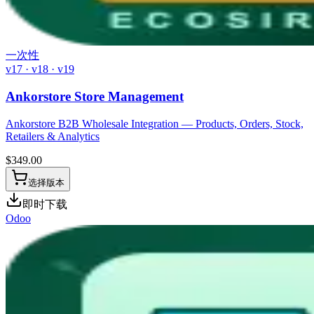
一次性
v17 · v18 · v19
Ankorstore Store Management
Ankorstore B2B Wholesale Integration — Products, Orders, Stock,
Retailers & Analytics
$
349.00
选择版本
即时下载
Odoo