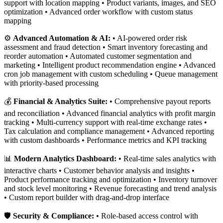
support with location mapping • Product variants, images, and SEO
optimization • Advanced order workflow with custom status
mapping
⚙️
Advanced Automation & AI:
• AI-powered order risk
assessment and fraud detection • Smart inventory forecasting and
reorder automation • Automated customer segmentation and
marketing • Intelligent product recommendation engine • Advanced
cron job management with custom scheduling • Queue management
with priority-based processing
💰
Financial & Analytics Suite:
• Comprehensive payout reports
and reconciliation • Advanced financial analytics with profit margin
tracking • Multi-currency support with real-time exchange rates •
Tax calculation and compliance management • Advanced reporting
with custom dashboards • Performance metrics and KPI tracking
📊
Modern Analytics Dashboard:
• Real-time sales analytics with
interactive charts • Customer behavior analysis and insights •
Product performance tracking and optimization • Inventory turnover
and stock level monitoring • Revenue forecasting and trend analysis
• Custom report builder with drag-and-drop interface
🛡️
Security & Compliance:
• Role-based access control with