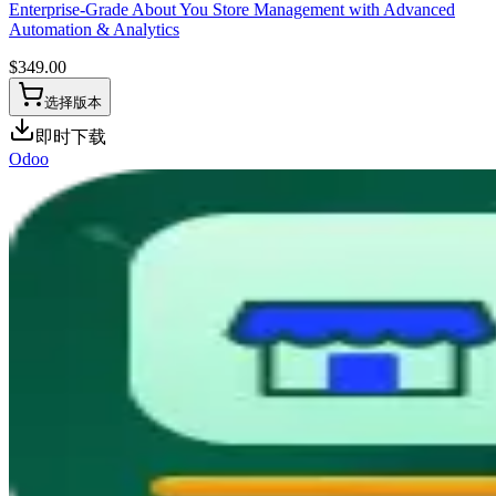
Enterprise-Grade About You Store Management with Advanced
Automation & Analytics
$
349.00
选择版本
即时下载
Odoo