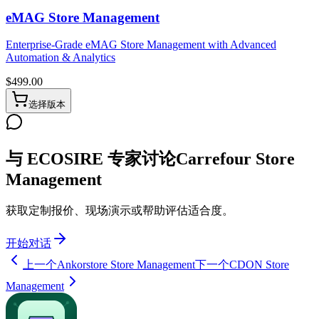
eMAG Store Management
Enterprise-Grade eMAG Store Management with Advanced
Automation & Analytics
$
499.00
选择版本
与 ECOSIRE 专家讨论Carrefour Store
Management
获取定制报价、现场演示或帮助评估适合度。
开始对话
上一个
Ankorstore Store Management
下一个
CDON Store
Management