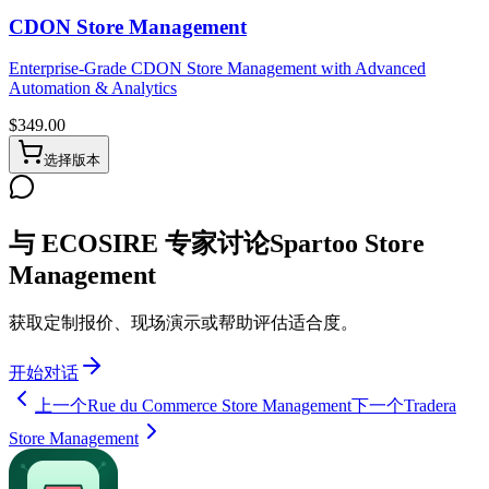
CDON Store Management
Enterprise-Grade CDON Store Management with Advanced
Automation & Analytics
$
349.00
选择版本
与 ECOSIRE 专家讨论Spartoo Store
Management
获取定制报价、现场演示或帮助评估适合度。
开始对话
上一个
Rue du Commerce Store Management
下一个
Tradera
Store Management