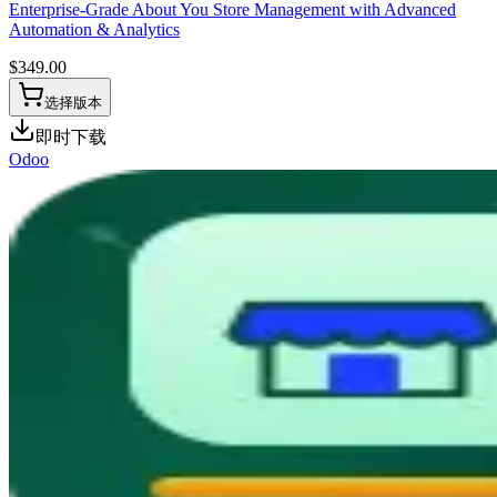
Enterprise-Grade About You Store Management with Advanced
Automation & Analytics
$
349.00
选择版本
即时下载
Odoo