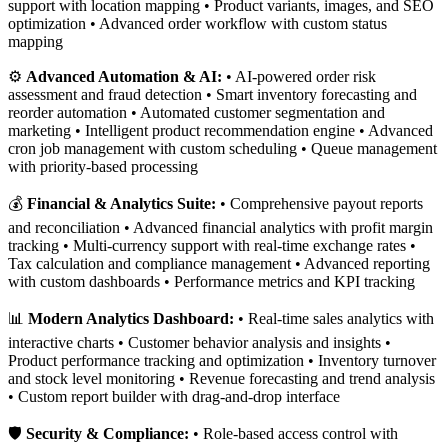
support with location mapping • Product variants, images, and SEO
optimization • Advanced order workflow with custom status
mapping
⚙️
Advanced Automation & AI:
• AI-powered order risk
assessment and fraud detection • Smart inventory forecasting and
reorder automation • Automated customer segmentation and
marketing • Intelligent product recommendation engine • Advanced
cron job management with custom scheduling • Queue management
with priority-based processing
💰
Financial & Analytics Suite:
• Comprehensive payout reports
and reconciliation • Advanced financial analytics with profit margin
tracking • Multi-currency support with real-time exchange rates •
Tax calculation and compliance management • Advanced reporting
with custom dashboards • Performance metrics and KPI tracking
📊
Modern Analytics Dashboard:
• Real-time sales analytics with
interactive charts • Customer behavior analysis and insights •
Product performance tracking and optimization • Inventory turnover
and stock level monitoring • Revenue forecasting and trend analysis
• Custom report builder with drag-and-drop interface
🛡️
Security & Compliance:
• Role-based access control with