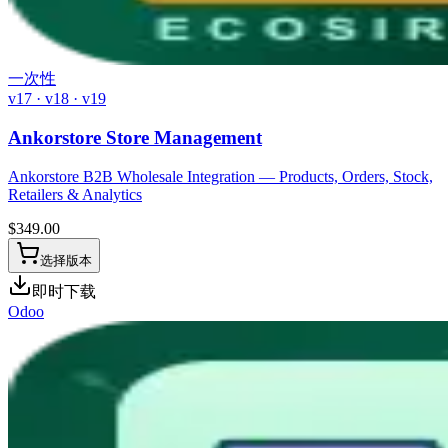
一次性
v17 · v18 · v19
Ankorstore Store Management
Ankorstore B2B Wholesale Integration — Products, Orders, Stock,
Retailers & Analytics
$
349.00
选择版本
即时下载
Odoo