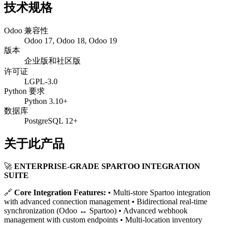
技术规格
Odoo 兼容性
Odoo 17, Odoo 18, Odoo 19
版本
企业版和社区版
许可证
LGPL-3.0
Python 要求
Python 3.10+
数据库
PostgreSQL 12+
关于此产品
🚀
ENTERPRISE-GRADE SPARTOO INTEGRATION
SUITE
🔗
Core Integration Features:
• Multi-store Spartoo integration
with advanced connection management • Bidirectional real-time
synchronization (Odoo ↔ Spartoo) • Advanced webhook
management with custom endpoints • Multi-location inventory