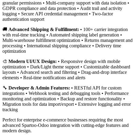
granular permissions • Multi-company support with data isolation •
GDPR compliance and data protection • Audit trail and activity
logging • Secure API credential management • Two-factor
authentication support
🚚
Advanced Shipping & Fulfillment:
• 100+ carrier integration
with real-time tracking • Automated shipping label generation •
Multi-warehouse fulfillment optimization • Returns management and
processing • International shipping compliance • Delivery time
optimization
🎨
Modern UI/UX Design:
• Responsive design with mobile
optimization • Dark/Light theme support • Customizable dashboard
layouts • Advanced search and filtering • Drag-and-drop interface
elements • Real-time notifications and alerts
🔧
Developer & Admin Features:
• RESTful API for custom
integrations • Webhook testing and debugging tools • Performance
monitoring and optimization • Backup and restore functionality •
Migration tools for data import/export • Extensive logging and error
tracking
Perfect for enterprise e-commerce businesses requiring the most
advanced Spartoo-Odoo integration with cutting-edge features and
modern design.