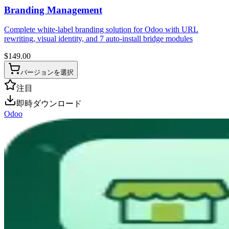
Branding Management
Complete white-label branding solution for Odoo with URL
rewriting, visual identity, and 7 auto-install bridge modules
$
149.00
バージョンを選択
注目
即時ダウンロード
Odoo