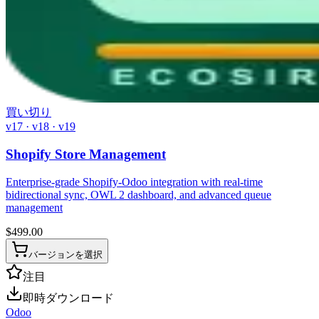
買い切り
v17 · v18 · v19
Shopify Store Management
Enterprise-grade Shopify-Odoo integration with real-time
bidirectional sync, OWL 2 dashboard, and advanced queue
management
$
499.00
バージョンを選択
注目
即時ダウンロード
Odoo