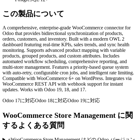
この製品について
A comprehensive, enterprise-grade WooCommerce connector for
Odoo that provides bidirectional synchronization of products,
orders, customers, and inventory. Built with a modern OWL 2
dashboard featuring real-time KPIs, sales trends, and sync health
monitoring. Supports advanced product mapping with variable
products, grouped products, and custom attributes. Includes
automated workflow scheduling, comprehensive reporting, and
multi-store management. Features a priority-based queue system
with auto-retry, configurable cron jobs, and intelligent rate limiting.
Compatible with WooCommerce 6+ on WordPress. Integrates via
WooCommerce REST API with webhook support for instant
updates. Works with Odoo 19, 18, and 17.
Odoo 17に対応
Odoo 18に対応
Odoo 19に対応
WooCommerce Store Management に関
するよくある質問
+
WooCommerce Store Management はどの Odoo バージョン