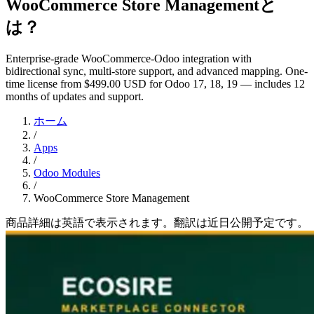
WooCommerce Store Managementと
は？
Enterprise-grade WooCommerce-Odoo integration with
bidirectional sync, multi-store support, and advanced mapping. One-
time license from $499.00 USD for Odoo 17, 18, 19 — includes 12
months of updates and support.
ホーム
/
Apps
/
Odoo Modules
/
WooCommerce Store Management
商品詳細は英語で表示されます。翻訳は近日公開予定です。