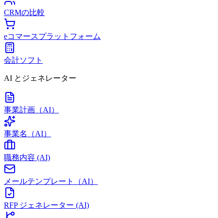
CRMの比較
eコマースプラットフォーム
会計ソフト
AI とジェネレーター
事業計画（AI）
事業名（AI）
職務内容 (AI)
メールテンプレート（AI）
RFP ジェネレーター (AI)