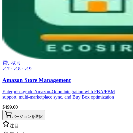
買い切り
v17 · v18 · v19
Amazon Store Management
Enterprise-grade Amazon-Odoo integration with FBA/FBM
support, multi-marketplace sync, and Buy Box optimization
$
499.00
バージョンを選択
注目