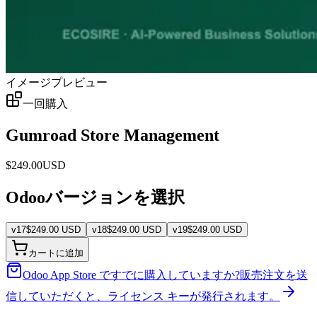
イメージプレビュー
一回購入
Gumroad Store Management
$
249.00
USD
Odooバージョンを選択
v
17
$
249.00
USD
v
18
$
249.00
USD
v
19
$
249.00
USD
カートに追加
Odoo App Store ですでに購入していますか?
販売注文を送
信していただくと、ライセンス キーが発行されます。