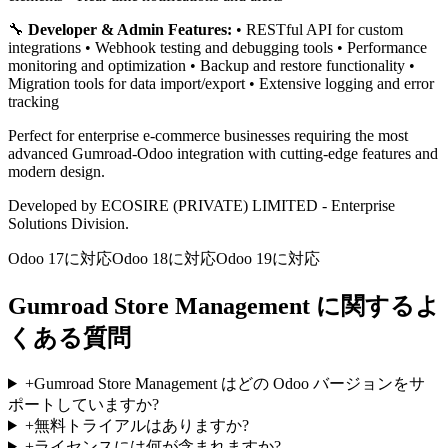
🔧
Developer & Admin Features:
• RESTful API for custom
integrations • Webhook testing and debugging tools • Performance
monitoring and optimization • Backup and restore functionality •
Migration tools for data import/export • Extensive logging and error
tracking
Perfect for enterprise e-commerce businesses requiring the most
advanced Gumroad-Odoo integration with cutting-edge features and
modern design.
Developed by ECOSIRE (PRIVATE) LIMITED - Enterprise
Solutions Division.
Odoo 17に対応
Odoo 18に対応
Odoo 19に対応
Gumroad Store Management に関するよ
くある質問
+
Gumroad Store Management はどの Odoo バージョンをサ
ポートしていますか?
+
無料トライアルはありますか?
+
ライセンスには何が含まれますか?