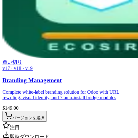
買い切り
v17 · v18 · v19
Branding Management
Complete white-label branding solution for Odoo with URL
rewriting, visual identity, and 7 auto-install bridge modules
$
149.00
バージョンを選択
注目
即時ダウンロード