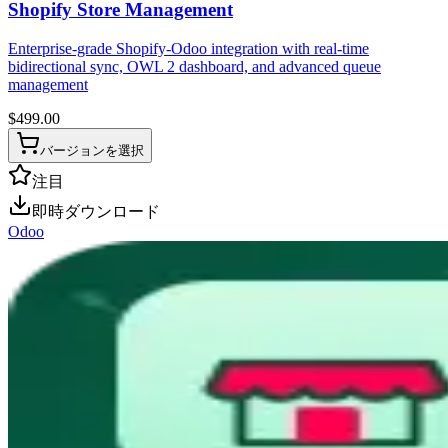
Shopify Store Management
Enterprise-grade Shopify-Odoo integration with real-time
bidirectional sync, OWL 2 dashboard, and advanced queue
management
$
499.00
バージョンを選択
注目
即時ダウンロード
Odoo