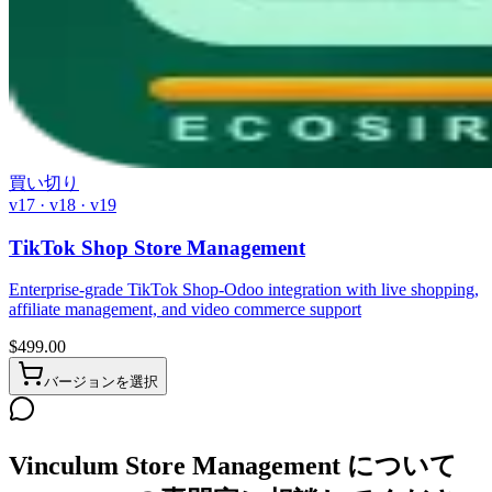
買い切り
v17 · v18 · v19
TikTok Shop Store Management
Enterprise-grade TikTok Shop-Odoo integration with live shopping,
affiliate management, and video commerce support
$
499.00
バージョンを選択
Vinculum Store Management について