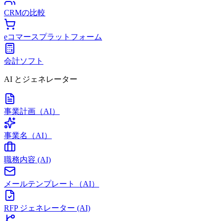
CRMの比較
eコマースプラットフォーム
会計ソフト
AI とジェネレーター
事業計画（AI）
事業名（AI）
職務内容 (AI)
メールテンプレート（AI）
RFP ジェネレーター (AI)