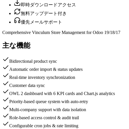
即時ダウンロードアクセス
無料アップデート付き
優先メールサポート
Comprehensive Vinculum Store Management for Odoo 19/18/17
主な機能
Bidirectional product sync
Automatic order import & status updates
Real-time inventory synchronization
Customer data sync
OWL 2 dashboard with 6 KPI cards and Chart.js analytics
Priority-based queue system with auto-retry
Multi-company support with data isolation
Role-based access control & audit trail
Configurable cron jobs & rate limiting