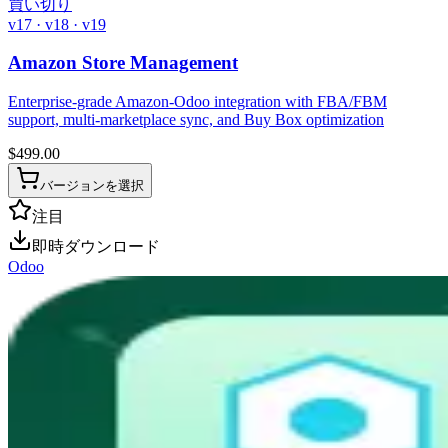
買い切り
v17 · v18 · v19
Amazon Store Management
Enterprise-grade Amazon-Odoo integration with FBA/FBM
support, multi-marketplace sync, and Buy Box optimization
$
499.00
バージョンを選択
注目
即時ダウンロード
Odoo