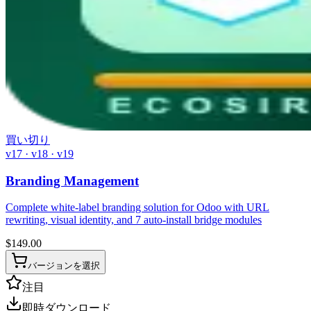
買い切り
v17 · v18 · v19
Branding Management
Complete white-label branding solution for Odoo with URL
rewriting, visual identity, and 7 auto-install bridge modules
$
149.00
バージョンを選択
注目
即時ダウンロード