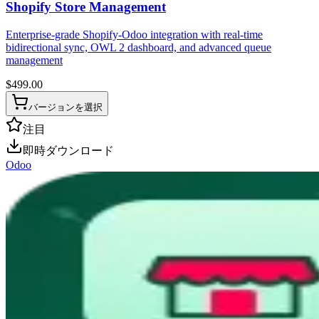
Shopify Store Management
Enterprise-grade Shopify-Odoo integration with real-time
bidirectional sync, OWL 2 dashboard, and advanced queue
management
$
499.00
バージョンを選択
注目
即時ダウンロード
Odoo