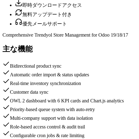
即時ダウンロードアクセス
無料アップデート付き
優先メールサポート
Comprehensive Trendyol Store Management for Odoo 19/18/17
主な機能
Bidirectional product sync
Automatic order import & status updates
Real-time inventory synchronization
Customer data sync
OWL 2 dashboard with 6 KPI cards and Chart.js analytics
Priority-based queue system with auto-retry
Multi-company support with data isolation
Role-based access control & audit trail
Configurable cron jobs & rate limiting