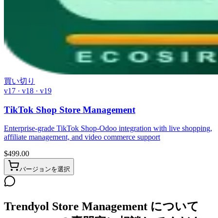
買い切り
v17 · v18 · v19
TikTok Shop Store Management
Enterprise-grade TikTok Shop-Odoo integration with live shopping,
affiliate management, and video commerce support
$
499.00
バージョンを選択
Trendyol Store Management について