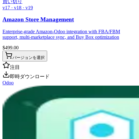
買い切り
v17 · v18 · v19
Amazon Store Management
Enterprise-grade Amazon-Odoo integration with FBA/FBM
support, multi-marketplace sync, and Buy Box optimization
$
499.00
バージョンを選択
注目
即時ダウンロード
Odoo