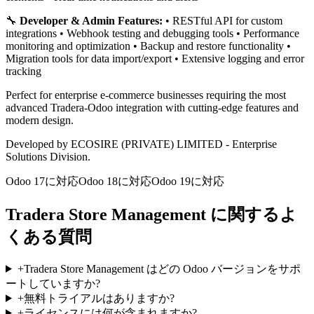
🔧
Developer & Admin Features:
• RESTful API for custom
integrations • Webhook testing and debugging tools • Performance
monitoring and optimization • Backup and restore functionality •
Migration tools for data import/export • Extensive logging and error
tracking
Perfect for enterprise e-commerce businesses requiring the most
advanced Tradera-Odoo integration with cutting-edge features and
modern design.
Developed by ECOSIRE (PRIVATE) LIMITED - Enterprise
Solutions Division.
Odoo 17に対応
Odoo 18に対応
Odoo 19に対応
Tradera Store Management に関するよ
くある質問
+
Tradera Store Management はどの Odoo バージョンをサポ
ートしていますか?
+
無料トライアルはありますか?
+
ライセンスには何が含まれますか?