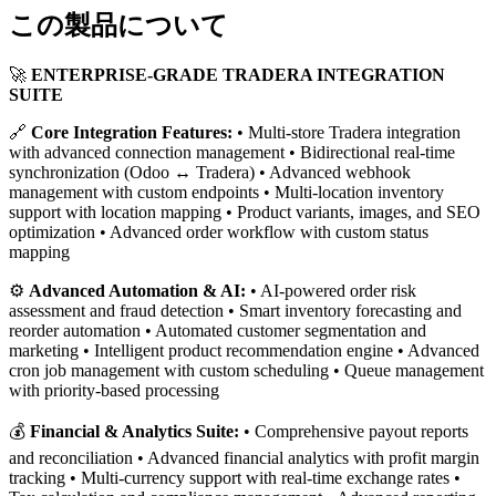
この製品について
🚀
ENTERPRISE-GRADE TRADERA INTEGRATION
SUITE
🔗
Core Integration Features:
• Multi-store Tradera integration
with advanced connection management • Bidirectional real-time
synchronization (Odoo ↔ Tradera) • Advanced webhook
management with custom endpoints • Multi-location inventory
support with location mapping • Product variants, images, and SEO
optimization • Advanced order workflow with custom status
mapping
⚙️
Advanced Automation & AI:
• AI-powered order risk
assessment and fraud detection • Smart inventory forecasting and
reorder automation • Automated customer segmentation and
marketing • Intelligent product recommendation engine • Advanced
cron job management with custom scheduling • Queue management
with priority-based processing
💰
Financial & Analytics Suite:
• Comprehensive payout reports
and reconciliation • Advanced financial analytics with profit margin
tracking • Multi-currency support with real-time exchange rates •