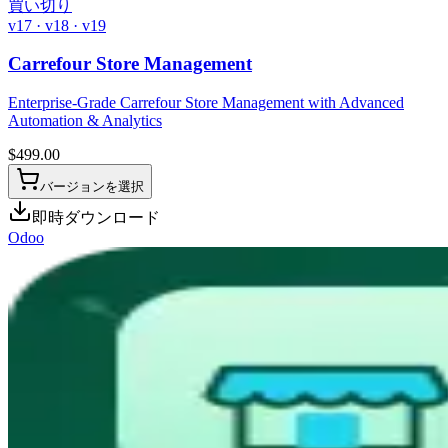
買い切り
v17 · v18 · v19
Carrefour Store Management
Enterprise-Grade Carrefour Store Management with Advanced
Automation & Analytics
$
499.00
バージョンを選択
即時ダウンロード
Odoo