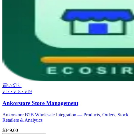
買い切り
v17 · v18 · v19
Ankorstore Store Management
Ankorstore B2B Wholesale Integration — Products, Orders, Stock,
Retailers & Analytics
$
349.00