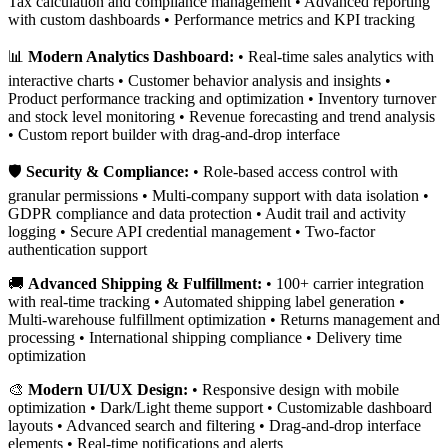
Tax calculation and compliance management • Advanced reporting
with custom dashboards • Performance metrics and KPI tracking
📊
Modern Analytics Dashboard:
• Real-time sales analytics with
interactive charts • Customer behavior analysis and insights •
Product performance tracking and optimization • Inventory turnover
and stock level monitoring • Revenue forecasting and trend analysis
• Custom report builder with drag-and-drop interface
🛡️
Security & Compliance:
• Role-based access control with
granular permissions • Multi-company support with data isolation •
GDPR compliance and data protection • Audit trail and activity
logging • Secure API credential management • Two-factor
authentication support
🚚
Advanced Shipping & Fulfillment:
• 100+ carrier integration
with real-time tracking • Automated shipping label generation •
Multi-warehouse fulfillment optimization • Returns management and
processing • International shipping compliance • Delivery time
optimization
🎨
Modern UI/UX Design:
• Responsive design with mobile
optimization • Dark/Light theme support • Customizable dashboard
layouts • Advanced search and filtering • Drag-and-drop interface
elements • Real-time notifications and alerts