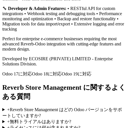
🔧
Developer & Admin Features:
• RESTful API for custom
integrations • Webhook testing and debugging tools • Performance
monitoring and optimization • Backup and restore functionality •
Migration tools for data import/export • Extensive logging and error
tracking
Perfect for enterprise e-commerce businesses requiring the most
advanced Reverb-Odoo integration with cutting-edge features and
modern design.
Developed by ECOSIRE (PRIVATE) LIMITED - Enterprise
Solutions Division.
Odoo 17に対応
Odoo 18に対応
Odoo 19に対応
Reverb Store Management に関するよく
ある質問
+
Reverb Store Management はどの Odoo バージョンをサポ
ートしていますか?
+
無料トライアルはありますか?
+
ライセンスには何が含まれますか?