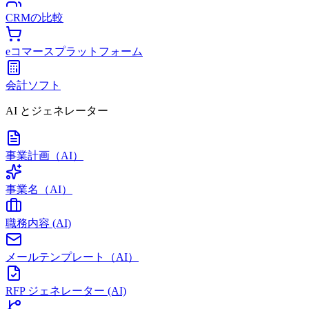
CRMの比較
eコマースプラットフォーム
会計ソフト
AI とジェネレーター
事業計画（AI）
事業名（AI）
職務内容 (AI)
メールテンプレート（AI）
RFP ジェネレーター (AI)