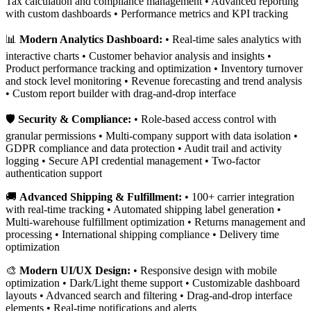
Tax calculation and compliance management • Advanced reporting
with custom dashboards • Performance metrics and KPI tracking
📊
Modern Analytics Dashboard:
• Real-time sales analytics with
interactive charts • Customer behavior analysis and insights •
Product performance tracking and optimization • Inventory turnover
and stock level monitoring • Revenue forecasting and trend analysis
• Custom report builder with drag-and-drop interface
🛡️
Security & Compliance:
• Role-based access control with
granular permissions • Multi-company support with data isolation •
GDPR compliance and data protection • Audit trail and activity
logging • Secure API credential management • Two-factor
authentication support
🚚
Advanced Shipping & Fulfillment:
• 100+ carrier integration
with real-time tracking • Automated shipping label generation •
Multi-warehouse fulfillment optimization • Returns management and
processing • International shipping compliance • Delivery time
optimization
🎨
Modern UI/UX Design:
• Responsive design with mobile
optimization • Dark/Light theme support • Customizable dashboard
layouts • Advanced search and filtering • Drag-and-drop interface
elements • Real-time notifications and alerts