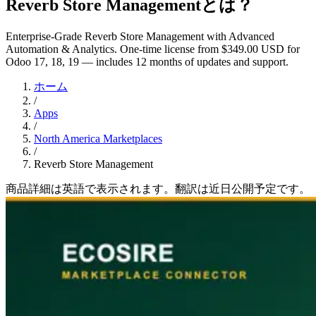
Reverb Store Managementとは？
Enterprise-Grade Reverb Store Management with Advanced
Automation & Analytics. One-time license from $349.00 USD for
Odoo 17, 18, 19 — includes 12 months of updates and support.
ホーム
/
Apps
/
North America Marketplaces
/
Reverb Store Management
商品詳細は英語で表示されます。翻訳は近日公開予定です。