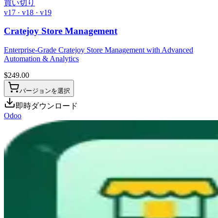
買い切り
v17 · v18 · v19
Cratejoy Store Management
Enterprise-Grade Cratejoy Store Management with Advanced
Automation & Analytics
$
249.00
バージョンを選択
即時ダウンロード
Odoo