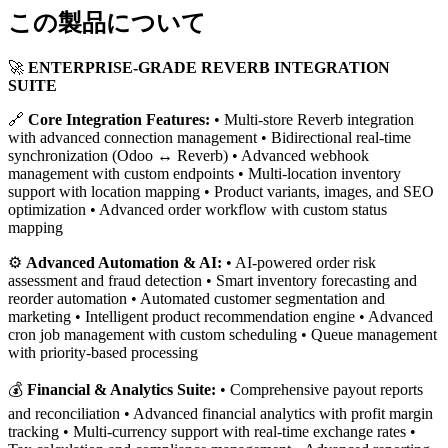
この製品について
🚀
ENTERPRISE-GRADE REVERB INTEGRATION
SUITE
🔗
Core Integration Features:
• Multi-store Reverb integration
with advanced connection management • Bidirectional real-time
synchronization (Odoo ↔ Reverb) • Advanced webhook
management with custom endpoints • Multi-location inventory
support with location mapping • Product variants, images, and SEO
optimization • Advanced order workflow with custom status
mapping
⚙️
Advanced Automation & AI:
• AI-powered order risk
assessment and fraud detection • Smart inventory forecasting and
reorder automation • Automated customer segmentation and
marketing • Intelligent product recommendation engine • Advanced
cron job management with custom scheduling • Queue management
with priority-based processing
💰
Financial & Analytics Suite:
• Comprehensive payout reports
and reconciliation • Advanced financial analytics with profit margin
tracking • Multi-currency support with real-time exchange rates •