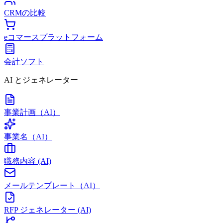
CRMの比較
eコマースプラットフォーム
会計ソフト
AI とジェネレーター
事業計画（AI）
事業名（AI）
職務内容 (AI)
メールテンプレート（AI）
RFP ジェネレーター (AI)