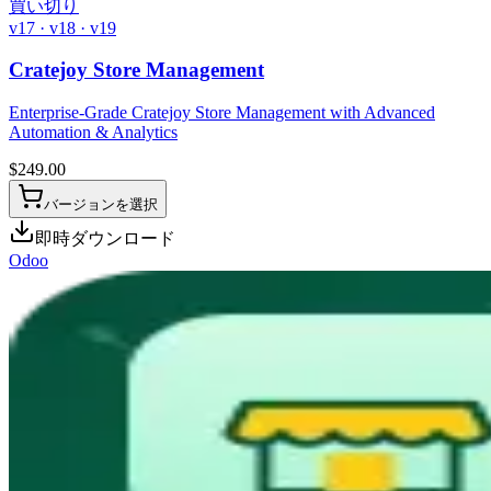
買い切り
v17 · v18 · v19
Cratejoy Store Management
Enterprise-Grade Cratejoy Store Management with Advanced
Automation & Analytics
$
249.00
バージョンを選択
即時ダウンロード
Odoo