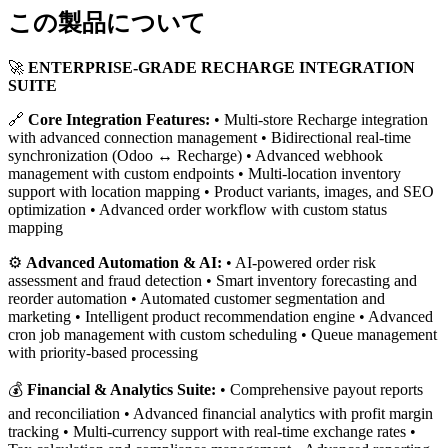
この製品について
🚀
ENTERPRISE-GRADE RECHARGE INTEGRATION
SUITE
🔗
Core Integration Features:
• Multi-store Recharge integration
with advanced connection management • Bidirectional real-time
synchronization (Odoo ↔ Recharge) • Advanced webhook
management with custom endpoints • Multi-location inventory
support with location mapping • Product variants, images, and SEO
optimization • Advanced order workflow with custom status
mapping
⚙️
Advanced Automation & AI:
• AI-powered order risk
assessment and fraud detection • Smart inventory forecasting and
reorder automation • Automated customer segmentation and
marketing • Intelligent product recommendation engine • Advanced
cron job management with custom scheduling • Queue management
with priority-based processing
💰
Financial & Analytics Suite:
• Comprehensive payout reports
and reconciliation • Advanced financial analytics with profit margin
tracking • Multi-currency support with real-time exchange rates •