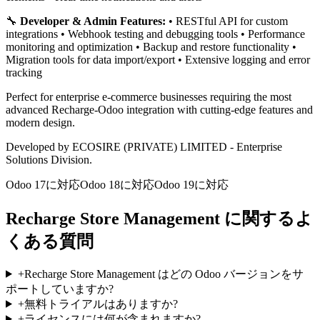
🔧
Developer & Admin Features:
• RESTful API for custom
integrations • Webhook testing and debugging tools • Performance
monitoring and optimization • Backup and restore functionality •
Migration tools for data import/export • Extensive logging and error
tracking
Perfect for enterprise e-commerce businesses requiring the most
advanced Recharge-Odoo integration with cutting-edge features and
modern design.
Developed by ECOSIRE (PRIVATE) LIMITED - Enterprise
Solutions Division.
Odoo 17に対応
Odoo 18に対応
Odoo 19に対応
Recharge Store Management に関するよ
くある質問
+
Recharge Store Management はどの Odoo バージョンをサ
ポートしていますか?
+
無料トライアルはありますか?
+
ライセンスには何が含まれますか?