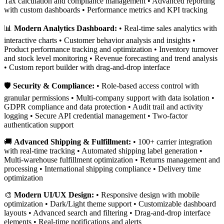
Tax calculation and compliance management • Advanced reporting
with custom dashboards • Performance metrics and KPI tracking
📊
Modern Analytics Dashboard:
• Real-time sales analytics with
interactive charts • Customer behavior analysis and insights •
Product performance tracking and optimization • Inventory turnover
and stock level monitoring • Revenue forecasting and trend analysis
• Custom report builder with drag-and-drop interface
🛡️
Security & Compliance:
• Role-based access control with
granular permissions • Multi-company support with data isolation •
GDPR compliance and data protection • Audit trail and activity
logging • Secure API credential management • Two-factor
authentication support
🚚
Advanced Shipping & Fulfillment:
• 100+ carrier integration
with real-time tracking • Automated shipping label generation •
Multi-warehouse fulfillment optimization • Returns management and
processing • International shipping compliance • Delivery time
optimization
🎨
Modern UI/UX Design:
• Responsive design with mobile
optimization • Dark/Light theme support • Customizable dashboard
layouts • Advanced search and filtering • Drag-and-drop interface
elements • Real-time notifications and alerts