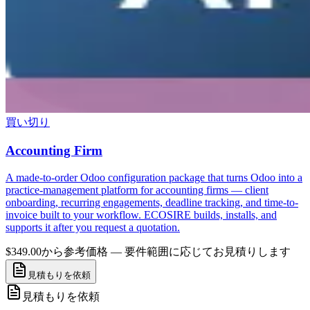
買い切り
Accounting Firm
A made-to-order Odoo configuration package that turns Odoo into a
practice-management platform for accounting firms — client
onboarding, recurring engagements, deadline tracking, and time-to-
invoice built to your workflow. ECOSIRE builds, installs, and
supports it after you request a quotation.
$349.00から
参考価格 — 要件範囲に応じてお見積りします
見積もりを依頼
見積もりを依頼