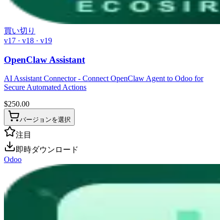
買い切り
v17 · v18 · v19
OpenClaw Assistant
AI Assistant Connector - Connect OpenClaw Agent to Odoo for
Secure Automated Actions
$
250.00
バージョンを選択
注目
即時ダウンロード
Odoo