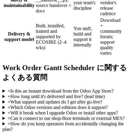
your team's
vendor's
maintainability
source handover +
discipline
release
docs
cadence
Download
Built, installed,
+
You staff,
trained and
community
Delivery &
build and
supported by
forum;
support model
support it
ECOSIRE (2–4
support
internally
wks)
quality
varies
Work Order Gantt Scheduler に関する
よくある質問
+
Is this an instant download from the Odoo App Store?
+
How long until it's delivered and live? (lead time)
+
What support and updates do I get after go-live?
+
Which Odoo versions and editions does it support?
+
Will it break when I upgrade Odoo or install other apps?
+
Can it connect to our shop-floor terminals or external MES?
+
How do you keep operators from accidentally changing the
plan?