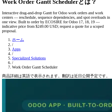
Work Order Gantt Schedulerとは？
Interactive drag-and-drop Gantt for Odoo work orders and work
centers — reschedule, sequence dependencies, and spot overloads in
one view. Built to order by ECOSIRE for Odoo 17, 18, 19 —
indicative price from $249.00 USD; request a quote for a scoped
proposal.
ホーム
/
Apps
/
Specialized Solutions
/
Work Order Gantt Scheduler
商品詳細は英語で表示されます。翻訳は近日公開予定です。