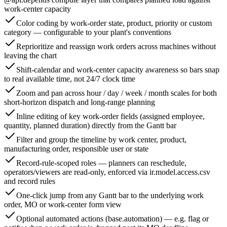
work-center capacity
Color coding by work-order state, product, priority or custom
category — configurable to your plant's conventions
Reprioritize and reassign work orders across machines without
leaving the chart
Shift-calendar and work-center capacity awareness so bars snap
to real available time, not 24/7 clock time
Zoom and pan across hour / day / week / month scales for both
short-horizon dispatch and long-range planning
Inline editing of key work-order fields (assigned employee,
quantity, planned duration) directly from the Gantt bar
Filter and group the timeline by work center, product,
manufacturing order, responsible user or state
Record-rule-scoped roles — planners can reschedule,
operators/viewers are read-only, enforced via ir.model.access.csv
and record rules
One-click jump from any Gantt bar to the underlying work
order, MO or work-center form view
Optional automated actions (base.automation) — e.g. flag or