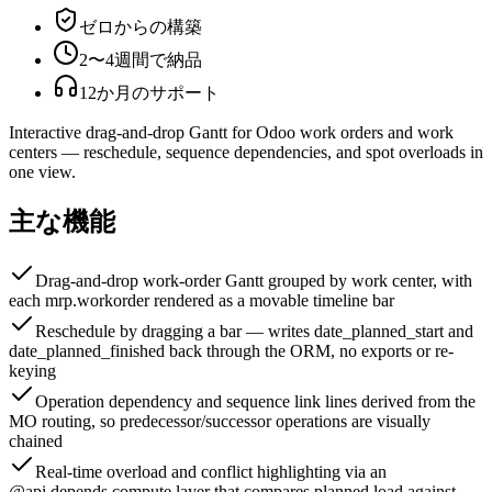
ゼロからの構築
2〜4週間で納品
12か月のサポート
Interactive drag-and-drop Gantt for Odoo work orders and work
centers — reschedule, sequence dependencies, and spot overloads in
one view.
主な機能
Drag-and-drop work-order Gantt grouped by work center, with
each mrp.workorder rendered as a movable timeline bar
Reschedule by dragging a bar — writes date_planned_start and
date_planned_finished back through the ORM, no exports or re-
keying
Operation dependency and sequence link lines derived from the
MO routing, so predecessor/successor operations are visually
chained
Real-time overload and conflict highlighting via an
@api.depends compute layer that compares planned load against