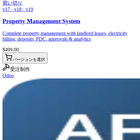
買い切り
v17 · v18 · v19
Property Management System
Complete property management with landlord leases, electricity
billing, deposits, PDC, approvals & analytics
$
499.00
バージョンを選択
受注制作
Odoo