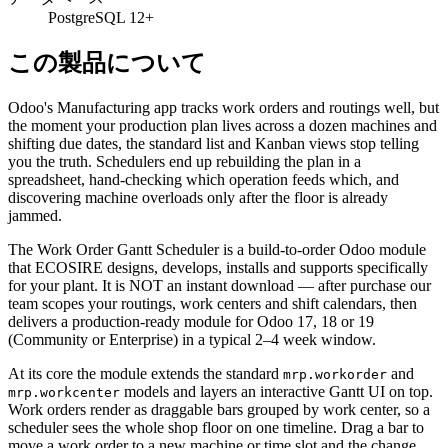
PostgreSQL 12+
この製品について
Odoo's Manufacturing app tracks work orders and routings well, but
the moment your production plan lives across a dozen machines and
shifting due dates, the standard list and Kanban views stop telling
you the truth. Schedulers end up rebuilding the plan in a
spreadsheet, hand-checking which operation feeds which, and
discovering machine overloads only after the floor is already
jammed.
The Work Order Gantt Scheduler is a build-to-order Odoo module
that ECOSIRE designs, develops, installs and supports specifically
for your plant. It is NOT an instant download — after purchase our
team scopes your routings, work centers and shift calendars, then
delivers a production-ready module for Odoo 17, 18 or 19
(Community or Enterprise) in a typical 2–4 week window.
At its core the module extends the standard
and
mrp.workorder
models and layers an interactive Gantt UI on top.
mrp.workcenter
Work orders render as draggable bars grouped by work center, so a
scheduler sees the whole shop floor on one timeline. Drag a bar to
move a work order to a new machine or time slot and the change