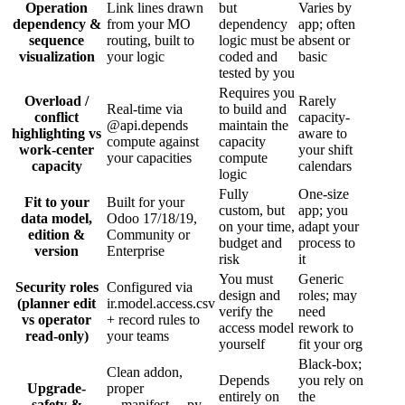
Operation
Link lines drawn
but
Varies by
dependency &
from your MO
dependency
app; often
sequence
routing, built to
logic must be
absent or
visualization
your logic
coded and
basic
tested by you
Requires you
Overload /
Rarely
Real-time via
to build and
conflict
capacity-
@api.depends
maintain the
highlighting vs
aware to
compute against
capacity
work-center
your shift
your capacities
compute
capacity
calendars
logic
Fully
One-size
Fit to your
Built for your
custom, but
app; you
data model,
Odoo 17/18/19,
on your time,
adapt your
edition &
Community or
budget and
process to
version
Enterprise
risk
it
You must
Generic
Security roles
Configured via
design and
roles; may
(planner edit
ir.model.access.csv
verify the
need
vs operator
+ record rules to
access model
rework to
read-only)
your teams
yourself
fit your org
Black-box;
Clean addon,
Depends
you rely on
Upgrade-
proper
entirely on
the
safety &
__manifest__.py,