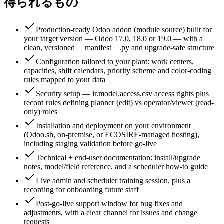
得られるもの
Production-ready Odoo addon (module source) built for
your target version — Odoo 17.0, 18.0 or 19.0 — with a
clean, versioned __manifest__.py and upgrade-safe structure
Configuration tailored to your plant: work centers,
capacities, shift calendars, priority scheme and color-coding
rules mapped to your data
Security setup — ir.model.access.csv access rights plus
record rules defining planner (edit) vs operator/viewer (read-
only) roles
Installation and deployment on your environment
(Odoo.sh, on-premise, or ECOSIRE-managed hosting),
including staging validation before go-live
Technical + end-user documentation: install/upgrade
notes, model/field reference, and a scheduler how-to guide
Live admin and scheduler training session, plus a
recording for onboarding future staff
Post-go-live support window for bug fixes and
adjustments, with a clear channel for issues and change
requests