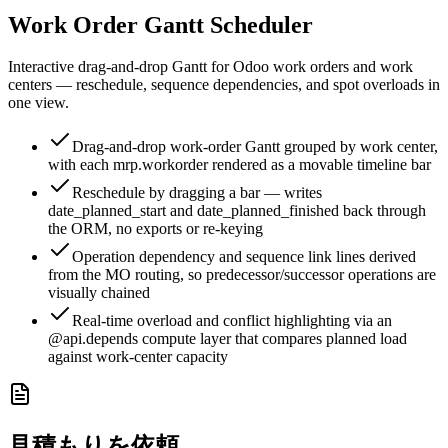
Work Order Gantt Scheduler
Interactive drag-and-drop Gantt for Odoo work orders and work
centers — reschedule, sequence dependencies, and spot overloads in
one view.
Drag-and-drop work-order Gantt grouped by work center,
with each mrp.workorder rendered as a movable timeline bar
Reschedule by dragging a bar — writes
date_planned_start and date_planned_finished back through
the ORM, no exports or re-keying
Operation dependency and sequence link lines derived
from the MO routing, so predecessor/successor operations are
visually chained
Real-time overload and conflict highlighting via an
@api.depends compute layer that compares planned load
against work-center capacity
見積もりを依頼