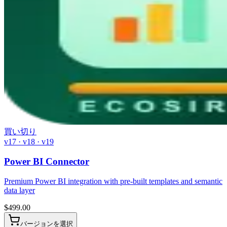
買い切り
v17 · v18 · v19
Power BI Connector
Premium Power BI integration with pre-built templates and semantic
data layer
$
499.00
バージョンを選択