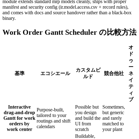
module extends standard mrp models cleanly, ships with proper
manifest and security config (ir.model.access.csv + record rules),
and comes with docs and source handover rather than a black-box
binary.
Work Order Gantt Scheduler の比較方法
オ
ド
ゥ
ー
カスタムビ
基準
エコシエール
競合他社
ネ
ルド
イ
テ
ィ
ブ
Interactive
Possible but
Sometimes,
Purpose-built,
drag-and-drop
you design
but generic
tailored to your
Gantt for work
and build the
and rarely
routings and shift
orders by
UI from
matched to
calendars
work center
scratch
your plant
Buildable,