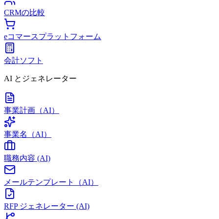
CRMの比較
eコマースプラットフォーム
会計ソフト
AI とジェネレーター
事業計画（AI）
事業名（AI）
職務内容 (AI)
メールテンプレート（AI）
RFP ジェネレーター (AI)