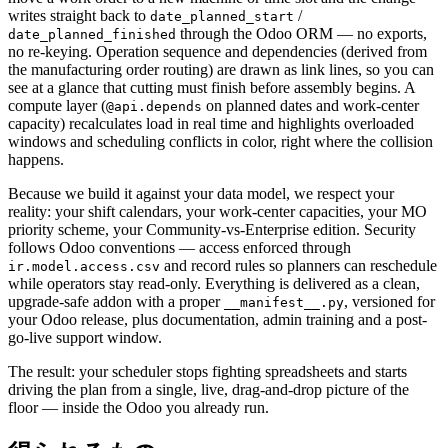
writes straight back to
/
date_planned_start
through the Odoo ORM — no exports,
date_planned_finished
no re-keying. Operation sequence and dependencies (derived from
the manufacturing order routing) are drawn as link lines, so you can
see at a glance that cutting must finish before assembly begins. A
compute layer (
on planned dates and work-center
@api.depends
capacity) recalculates load in real time and highlights overloaded
windows and scheduling conflicts in color, right where the collision
happens.
Because we build it against your data model, we respect your
reality: your shift calendars, your work-center capacities, your MO
priority scheme, your Community-vs-Enterprise edition. Security
follows Odoo conventions — access enforced through
and record rules so planners can reschedule
ir.model.access.csv
while operators stay read-only. Everything is delivered as a clean,
upgrade-safe addon with a proper
, versioned for
__manifest__.py
your Odoo release, plus documentation, admin training and a post-
go-live support window.
The result: your scheduler stops fighting spreadsheets and starts
driving the plan from a single, live, drag-and-drop picture of the
floor — inside the Odoo you already run.