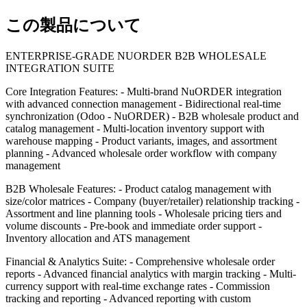
この製品について
ENTERPRISE-GRADE NUORDER B2B WHOLESALE
INTEGRATION SUITE
Core Integration Features: - Multi-brand NuORDER integration
with advanced connection management - Bidirectional real-time
synchronization (Odoo - NuORDER) - B2B wholesale product and
catalog management - Multi-location inventory support with
warehouse mapping - Product variants, images, and assortment
planning - Advanced wholesale order workflow with company
management
B2B Wholesale Features: - Product catalog management with
size/color matrices - Company (buyer/retailer) relationship tracking -
Assortment and line planning tools - Wholesale pricing tiers and
volume discounts - Pre-book and immediate order support -
Inventory allocation and ATS management
Financial & Analytics Suite: - Comprehensive wholesale order
reports - Advanced financial analytics with margin tracking - Multi-
currency support with real-time exchange rates - Commission
tracking and reporting - Advanced reporting with custom