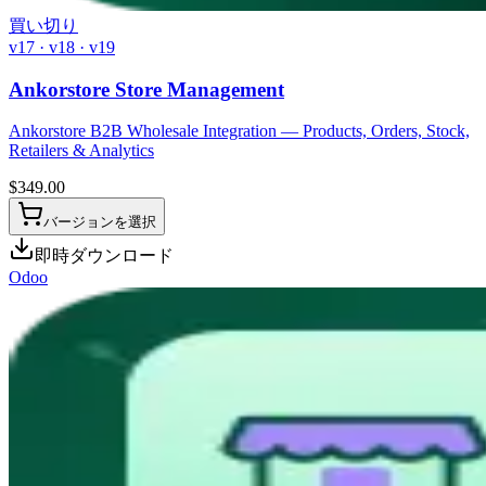
買い切り
v17 · v18 · v19
Ankorstore Store Management
Ankorstore B2B Wholesale Integration — Products, Orders, Stock,
Retailers & Analytics
$
349.00
バージョンを選択
即時ダウンロード
Odoo