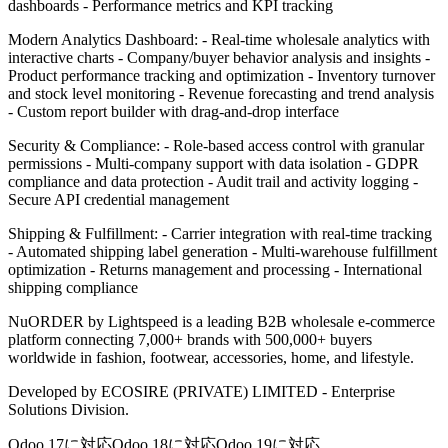
dashboards - Performance metrics and KPI tracking
Modern Analytics Dashboard: - Real-time wholesale analytics with
interactive charts - Company/buyer behavior analysis and insights -
Product performance tracking and optimization - Inventory turnover
and stock level monitoring - Revenue forecasting and trend analysis
- Custom report builder with drag-and-drop interface
Security & Compliance: - Role-based access control with granular
permissions - Multi-company support with data isolation - GDPR
compliance and data protection - Audit trail and activity logging -
Secure API credential management
Shipping & Fulfillment: - Carrier integration with real-time tracking
- Automated shipping label generation - Multi-warehouse fulfillment
optimization - Returns management and processing - International
shipping compliance
NuORDER by Lightspeed is a leading B2B wholesale e-commerce
platform connecting 7,000+ brands with 500,000+ buyers
worldwide in fashion, footwear, accessories, home, and lifestyle.
Developed by ECOSIRE (PRIVATE) LIMITED - Enterprise
Solutions Division.
Odoo 17に対応
Odoo 18に対応
Odoo 19に対応