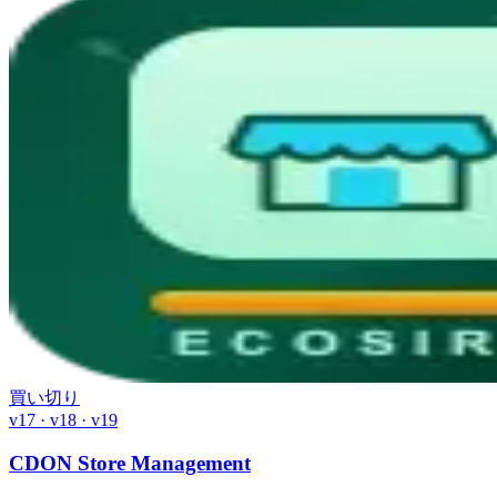
買い切り
v17 · v18 · v19
CDON Store Management