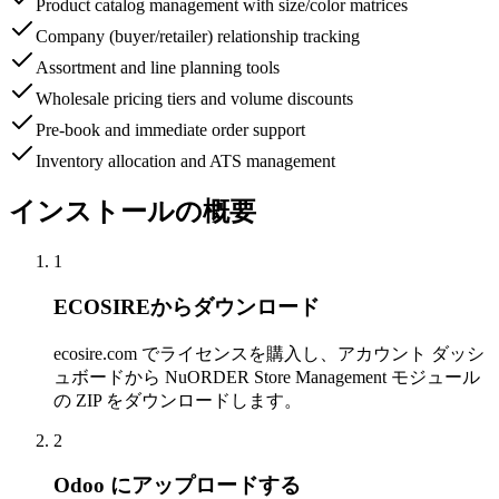
Product catalog management with size/color matrices
Company (buyer/retailer) relationship tracking
Assortment and line planning tools
Wholesale pricing tiers and volume discounts
Pre-book and immediate order support
Inventory allocation and ATS management
インストールの概要
1
ECOSIREからダウンロード
ecosire.com でライセンスを購入し、アカウント ダッシ
ュボードから NuORDER Store Management モジュール
の ZIP をダウンロードします。
2
Odoo にアップロードする