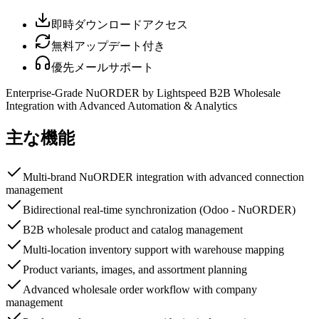
即時ダウンロードアクセス
無料アップデート付き
優先メールサポート
Enterprise-Grade NuORDER by Lightspeed B2B Wholesale
Integration with Advanced Automation & Analytics
主な機能
Multi-brand NuORDER integration with advanced connection
management
Bidirectional real-time synchronization (Odoo - NuORDER)
B2B wholesale product and catalog management
Multi-location inventory support with warehouse mapping
Product variants, images, and assortment planning
Advanced wholesale order workflow with company
management