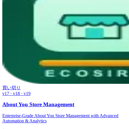
買い切り
v17 · v18 · v19
About You Store Management
Enterprise-Grade About You Store Management with Advanced
Automation & Analytics