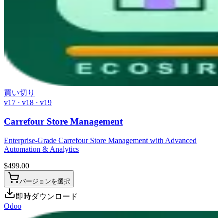
買い切り
v17 · v18 · v19
Carrefour Store Management
Enterprise-Grade Carrefour Store Management with Advanced
Automation & Analytics
$
499.00
バージョンを選択
即時ダウンロード
Odoo